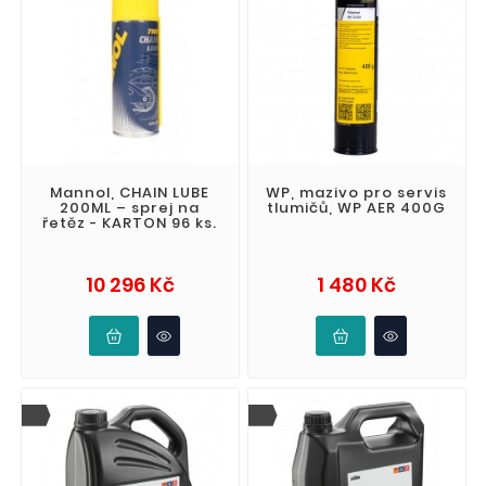
Mannol, CHAIN LUBE
WP, mazivo pro servis
200ML – sprej na
tlumičů, WP AER 400G
řetěz - KARTON 96 ks.
Cena
Cena
10 296 Kč
1 480 Kč