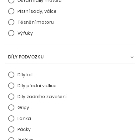
Ostatní díly motoru
Pístní sady, válce
Těsnění motoru
Výfuky
DÍLY PODVOZKU

Díly kol
Díly přední vidlice
Díly zadního zavěšení
Gripy
Lanka
Páčky