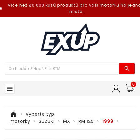
Více než 80.000 kusů produktů pro vaši motorku na jed
nt_photo
místě.

0

home
Vyberte typ
motorky
SUZUKI
MX
RM 125
1999