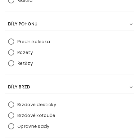
Řídítka
DÍLY POHONU

Přední kolečka
Rozety
Řetězy
DÍLY BRZD

Brzdové destičky
Brzdové kotouče
Opravné sady