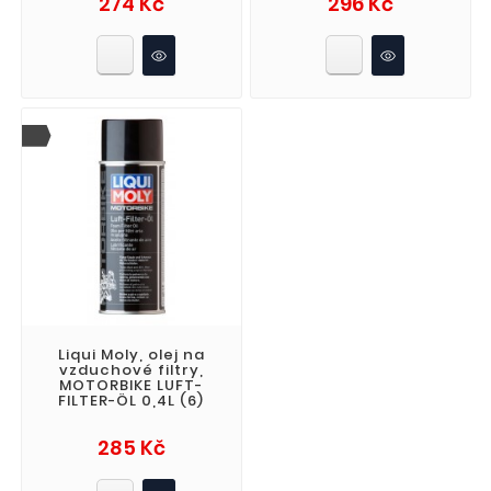
274 Kč
296 Kč
Liqui Moly, olej na
vzduchové filtry,
MOTORBIKE LUFT-
FILTER-ÖL 0,4L (6)
Cena
285 Kč