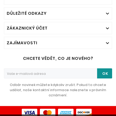
DŮLEŽITÉ ODKAZY

ZÁKAZNICKÝ ÚČET

ZAJÍMAVOSTI

CHCETE VĚDĚT, CO JE NOVÉHO?
OK
Odběr novinek můžete kdykoliv zrušit. Pokud to chcete
udělat, naše kontaktní informace naleznete v právním
oznámení.