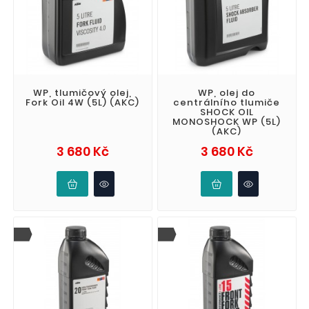
WP, tlumičový olej,
WP, olej do
Fork Oil 4W (5L) (AKC)
centrálního tlumiče
SHOCK OIL
MONOSHOCK WP (5L)
(AKC)
Cena
Cena
3 680 Kč
3 680 Kč