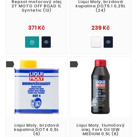
Repsol motorový olej
Liqui Moly, brzdová
2T MOTO OFF ROAD 1L
kapalina DOT5.1 0,25L
Syntetic (12)
(24)
Cena
Cena
371 Kč
239 Kč
Liqui Moly, brzdová
Liqui Moly, tlumičový
kapalina DOT4 0,5L
olej, Fork Oil 10W
(6)
MEDIUM 0,5L (6)