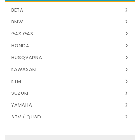

BETA

BMW

GAS GAS

HONDA

HUSQVARNA

KAWASAKI

KTM

SUZUKI

YAMAHA

ATV / QUAD