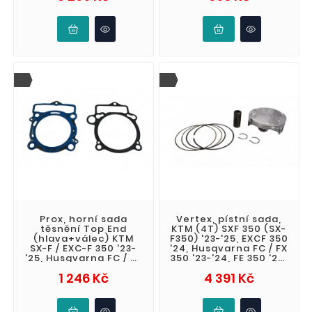
Prox, horní sada
Vertex, pístní sada,
těsnění Top End
KTM (4T) SXF 350 (SX-
(hlava+válec) KTM
F350) '23-'25, EXCF 350
SX-F / EXC-F 350 '23-
'24, Husqvarna FC / FX
'25, Husqvarna FC / FE
350 '23-'24, FE 350 '24,
/ FX 350 '23-'25, GAS
Gas Gas EC / M
Cena
Cena
1 246 Kč
4 391 Kč
GAS EC /