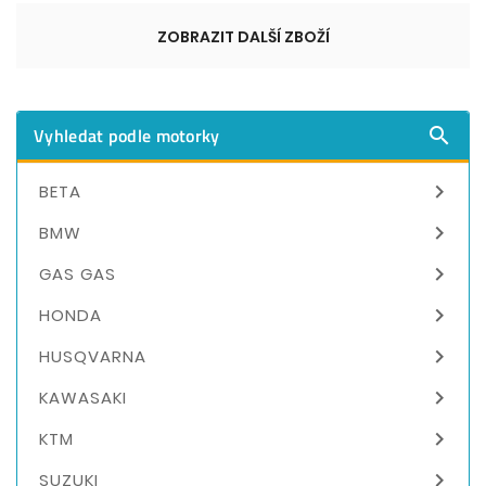
ZOBRAZIT DALŠÍ ZBOŽÍ
Vyhledat podle motorky


BETA

BMW

GAS GAS

HONDA

HUSQVARNA

KAWASAKI

KTM

SUZUKI