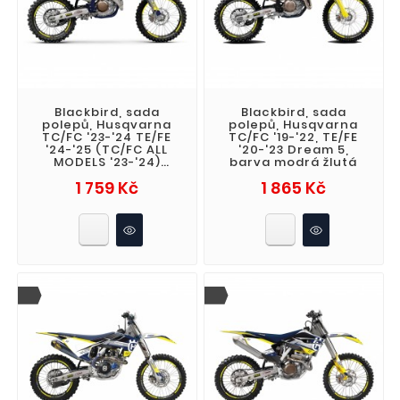
Blackbird, sada
Blackbird, sada
polepů, Husqvarna
polepů, Husqvarna
TC/FC '23-'24 TE/FE
TC/FC '19-'22, TE/FE
'24-'25 (TC/FC ALL
'20-'23 Dream 5,
MODELS '23-'24)
barva modrá žlutá
Dream 5
Cena
Cena
1 759 Kč
1 865 Kč