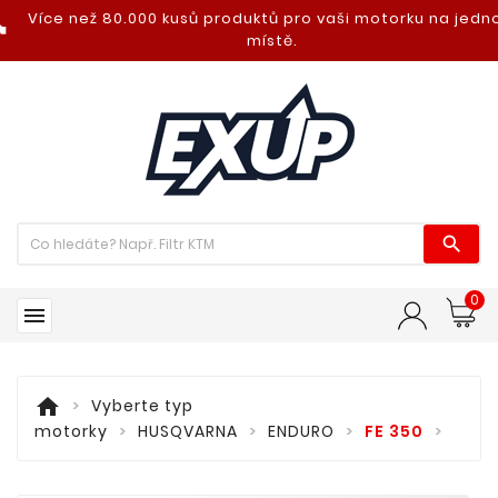
Více než 80.000 kusů produktů pro vaši motorku na jed
nt_photo
místě.

0

home
Vyberte typ
motorky
HUSQVARNA
ENDURO
FE 350