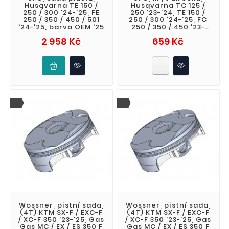
Husqvarna TE 150 /
Husqvarna TC 125 /
250 / 300 '24-'25, FE
250 '23-'24, TE 150 /
250 / 350 / 450 / 501
250 / 300 '24-'25, FC
'24-'25, barva OEM '25
250 / 350 / 450 '23-
'24, FX
Cena
Cena
2 958 Kč
659 Kč
Wossner, pístní sada,
Wossner, pístní sada,
(4T) KTM SX-F / EXC-F
(4T) KTM SX-F / EXC-F
/ XC-F 350 '23-'25, Gas
/ XC-F 350 '23-'25, Gas
Gas MC / EX / ES 350 F
Gas MC / EX / ES 350 F