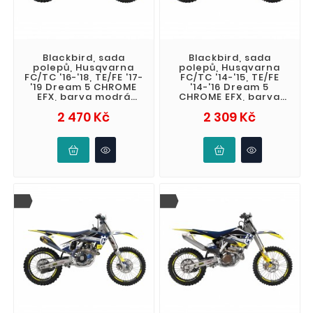
Blackbird, sada
Blackbird, sada
polepů, Husqvarna
polepů, Husqvarna
FC/TC '16-'18, TE/FE '17-
FC/TC '14-'15, TE/FE
'19 Dream 5 CHROME
'14-'16 Dream 5
EFX, barva modrá
CHROME EFX, barva
žlutá
modrá žlutá
Cena
Cena
2 470 Kč
2 309 Kč