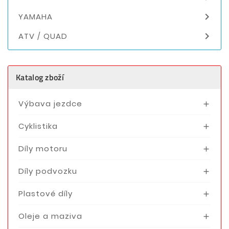

YAMAHA

ATV / QUAD
Katalog zboží
Výbava jezdce

Cyklistika

Díly motoru

Díly podvozku

Plastové díly

Oleje a maziva
