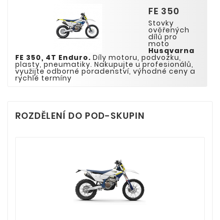
FE 350
Stovky
ověřených
dílů pro
moto
Husqvarna
F
E
35
0
,
4T
Enduro
.
Díly motoru, podvozku,
plasty, pneumatiky. Nakupujte u profesionálů,
využijte odborné poradenství, výhodné ceny a
rychlé termíny
ROZDĚLENÍ DO POD-SKUPIN