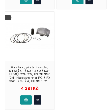
Vertex, pístní sada,
KTM (4T) SXF 350 (SX-
F350) '23-'25, EXCF 350
'24, Husqvarna FC / FX
350 '23-'24, FE 350 '24,
Gas Gas EC / M
Cena
4 391 Kč