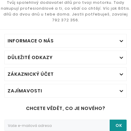
Tvůj spolehlivý dodavatel dílů pro tvoji motorku. Tady
nakupují profesionálové a ti, co vědí co chtějí. Víc jak 80tis.
dílů do dvou dnů u tebe doma. Jestli potřebuješ, zavolej
792 372 356.
INFORMACE O NÁS

DŮLEŽITÉ ODKAZY

ZÁKAZNICKÝ ÚČET

ZAJÍMAVOSTI

CHCETE VĚDĚT, CO JE NOVÉHO?
OK