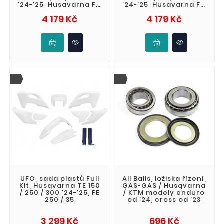
'24-'25, Husqvarna FC
'24-'25, Husqvarna FC
/ FX / FE 350 '
/ FX / FE 350 '
Cena
Cena
4 179 Kč
4 179 Kč
UFO, sada plastů Full
All Balls, ložiska řízení,
Kit, Husqvarna TE 150
GAS-GAS / Husqvarna
/ 250 / 300 '24-'25, FE
/ KTM modely enduro
250 / 35
od '24, cross od '23
Cena
Cena
3 299 Kč
696 Kč