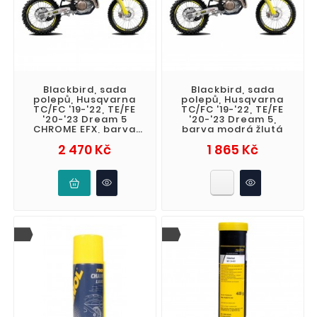
Blackbird, sada
Blackbird, sada
polepů, Husqvarna
polepů, Husqvarna
TC/FC '19-'22, TE/FE
TC/FC '19-'22, TE/FE
'20-'23 Dream 5
'20-'23 Dream 5,
CHROME EFX, barva
barva modrá žlutá
modrá žlutá
Cena
Cena
2 470 Kč
1 865 Kč