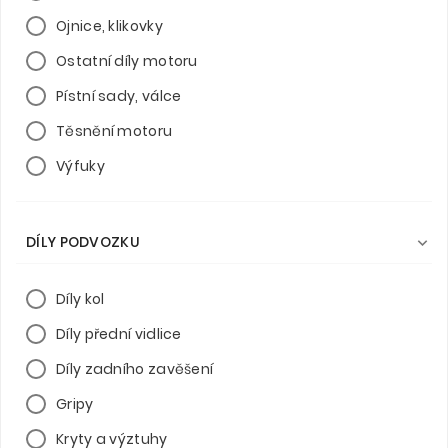
Ojnice, klikovky
Ostatní díly motoru
Pístní sady, válce
Těsnění motoru
Výfuky
DÍLY PODVOZKU

Díly kol
Díly přední vidlice
Díly zadního zavěšení
Gripy
Kryty a výztuhy