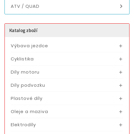

ATV / QUAD
Katalog zboží
Výbava jezdce

Cyklistika

Díly motoru

Díly podvozku

Plastové díly

Oleje a maziva

Elektrodíly
