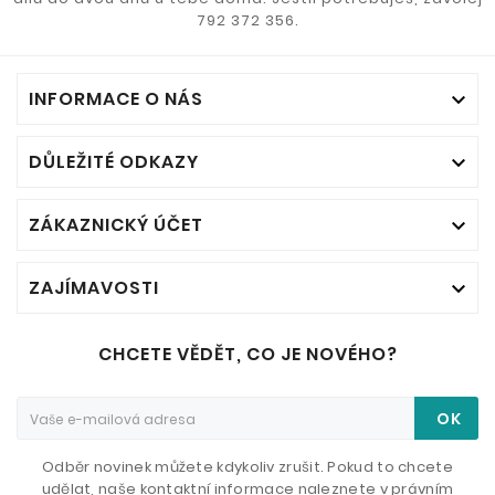
792 372 356.
INFORMACE O NÁS

DŮLEŽITÉ ODKAZY

ZÁKAZNICKÝ ÚČET

ZAJÍMAVOSTI

CHCETE VĚDĚT, CO JE NOVÉHO?
OK
Odběr novinek můžete kdykoliv zrušit. Pokud to chcete
udělat, naše kontaktní informace naleznete v právním