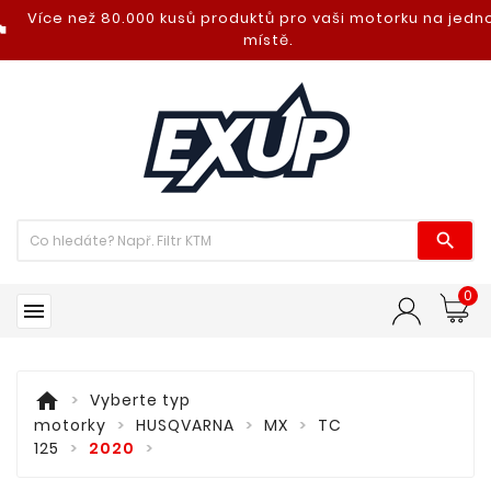
Více než 80.000 kusů produktů pro vaši motorku na jed
nt_photo
místě.

0

home
Vyberte typ
motorky
HUSQVARNA
MX
TC
125
2020