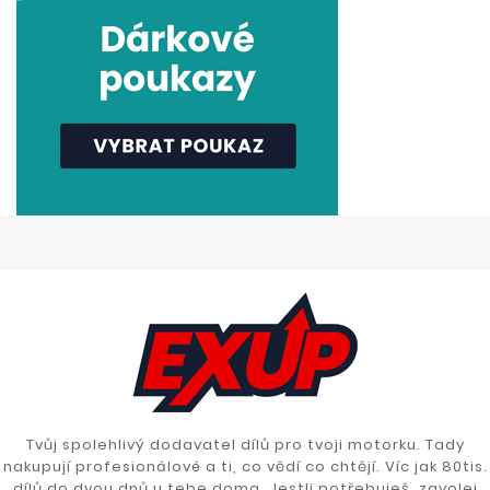
Tvůj spolehlivý dodavatel dílů pro tvoji motorku. Tady
nakupují profesionálové a ti, co vědí co chtějí. Víc jak 80tis.
dílů do dvou dnů u tebe doma. Jestli potřebuješ, zavolej