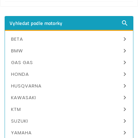
Vyhledat podle motorky


BETA

BMW

GAS GAS

HONDA

HUSQVARNA

KAWASAKI

KTM

SUZUKI

YAMAHA