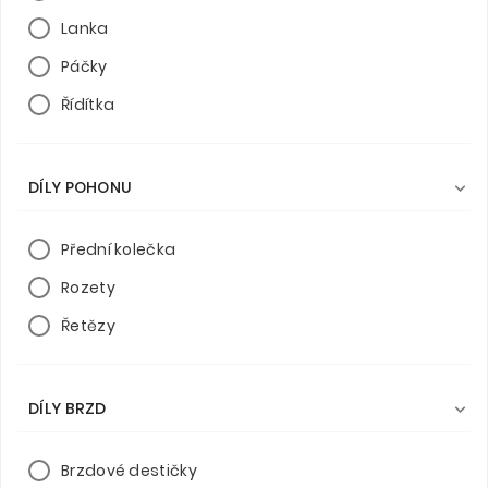
Lanka
Páčky
Řídítka
DÍLY POHONU

Přední kolečka
Rozety
Řetězy
DÍLY BRZD

Brzdové destičky