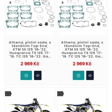
Athena, pístní sada, s
Athena, pístní sada, s
těsněním Top-End,
těsněním Top-End,
KTM SX 125 '16-'22,
KTM SX 125 '16-'22,
Husqvarna TX 125 '17-
Husqvarna TX 125 '17-
'19, TC 125 '16-'22, Gas
'19, TC 125 '16-'22, Gas
Gas MC 125 '21-'23 (
Gas MC 125 '21-'23 (
Cena
Cena
2 969 Kč
2 969 Kč