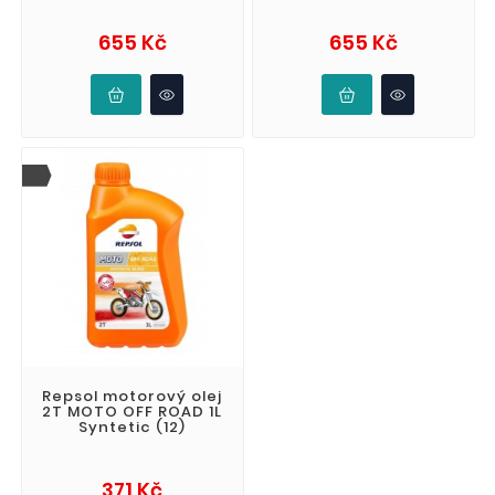
Cena
Cena
655 Kč
655 Kč
Repsol motorový olej
2T MOTO OFF ROAD 1L
Syntetic (12)
Cena
371 Kč