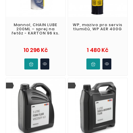
Mannol, CHAIN LUBE
WP, mazivo pro servis
200ML – sprej na
tlumičů, WP AER 400G
řetěz - KARTON 96 ks.
Cena
Cena
10 296 Kč
1 480 Kč