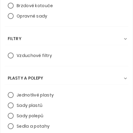
Brzdové kotouče
Opravné sady
FILTRY

Vzduchové filtry
PLASTY A POLEPY

Jednotlivé plasty
Sady plastů
Sady polepů
Sedla a potahy