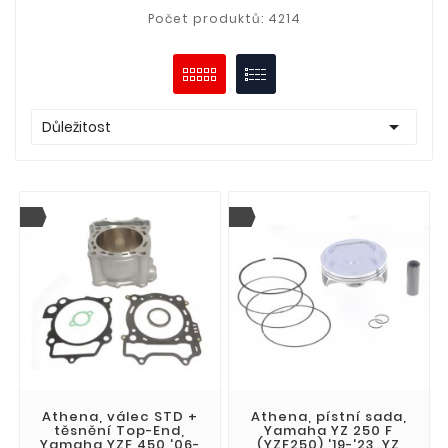
Počet produktů: 4214

Důležitost
Athena, válec STD +
Athena, pístní sada,
těsnění Top-End,
Yamaha YZ 250 F
Yamaha YZF 450 '06-
(YZF250) '19-'23, YZ