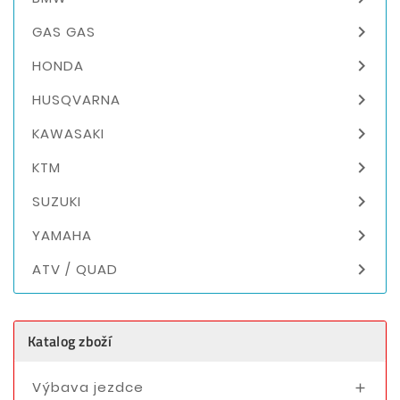

GAS GAS

HONDA

HUSQVARNA

KAWASAKI

KTM

SUZUKI

YAMAHA

ATV / QUAD
Katalog zboží
Výbava jezdce
