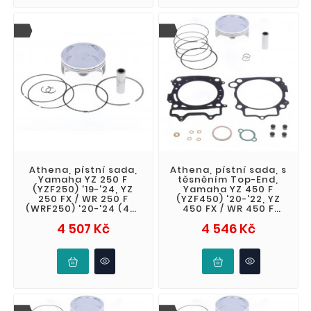
Athena, pístní sada,
Athena, pístní sada, s
Yamaha YZ 250 F
těsněním Top-End,
(YZF250) '19-'24, YZ
Yamaha YZ 450 F
250 FX / WR 250 F
(YZF450) '20-'22, YZ
(WRF250) '20-'24 (4T)
450 FX / WR 450 F
BIG BORE kovaný
(WRF) '21-'23, Fantic
Cena
Cena
4 507 Kč
4 546 Kč
(STD. + 5,00mm
XEF 450 '