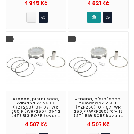
Cena
Cena
4 945 Kč
4 821 Kč
(STD. + 8,01mm
(STD. + 8,00mm
Athena, pístní sada,
Athena, pístní sada,
Yamaha YZ 250 F
Yamaha YZ 250 F
(YZF250) '01-'07, WR
(YZF250) '01-'07, WR
250 F (WRF250) '01-'12
250 F (WRF250) '01-'12
(4T) BIG BORE kovaný
(4T) BIG BORE kovaný
(STD. + 6,01mm
(STD. + 6,00mm
Cena
Cena
4 507 Kč
4 507 Kč
82,96mm) (O
82,95mm) (O