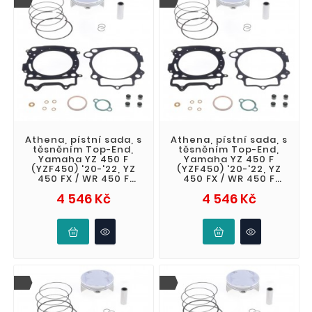
Athena, pístní sada, s
Athena, pístní sada, s
těsněním Top-End,
těsněním Top-End,
Yamaha YZ 450 F
Yamaha YZ 450 F
(YZF450) '20-'22, YZ
(YZF450) '20-'22, YZ
450 FX / WR 450 F
450 FX / WR 450 F
(WRF) '21-'23, Fantic
(WRF) '21-'23, Fantic
Cena
Cena
4 546 Kč
4 546 Kč
XEF 450 '
XEF 450 '