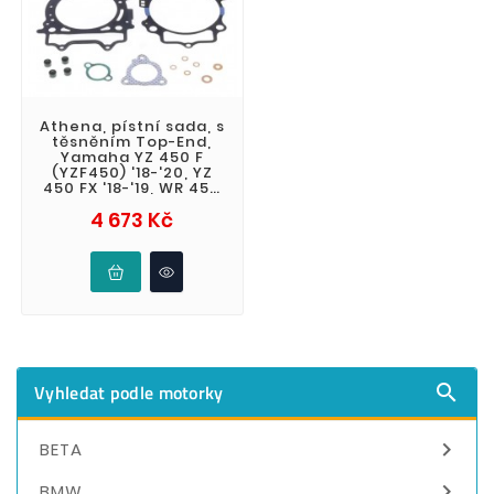
Athena, pístní sada, s
těsněním Top-End,
Yamaha YZ 450 F
(YZF450) '18-'20, YZ
450 FX '18-'19, WR 450
F (WRF) '19, (4T)
Cena
4 673 Kč
kovaný (S
Vyhledat podle motorky


BETA

BMW