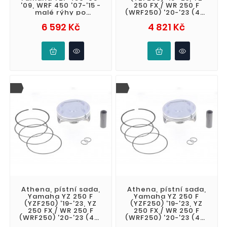
'09, WRF 450 '07-'15 -
250 FX / WR 250 F
malé rýhy po
(WRF250) '20-'23 (4T)
zkoušení pístu
BIG BORE kovaný
Cena
Cena
6 592 Kč
4 821 Kč
(STD. + 8,02mm
Athena, pístní sada,
Athena, pístní sada,
Yamaha YZ 250 F
Yamaha YZ 250 F
(YZF250) '19-'23, YZ
(YZF250) '19-'23, YZ
250 FX / WR 250 F
250 FX / WR 250 F
(WRF250) '20-'23 (4T)
(WRF250) '20-'23 (4T)
BIG BORE kovaný
BIG BORE kovaný