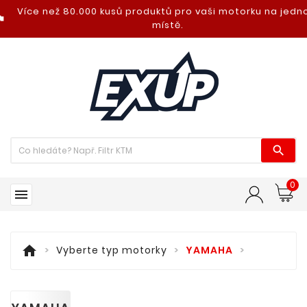
Více než 80.000 kusů produktů pro vaši motorku na jed
nt_photo
místě.

0

home
Vyberte typ motorky
YAMAHA