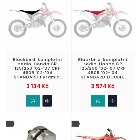
Blackbird, kompletní
Blackbird, kompletní
sedlo, Honda CR
sedlo, Honda CR
125/250 '02-'07 CRF
125/250 '02-'07 CRF
450R '02-'04
450R '02-'04
STANDARD Pyramid,
STANDARD DOUBLE
barva černá
GRIP 3, barva červená
Cena
Cena
3 134 Kč
3 574 Kč