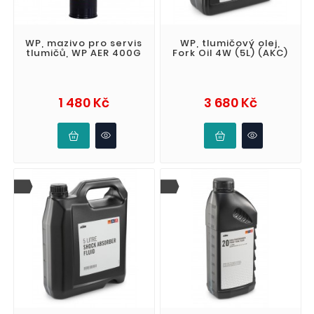
WP, mazivo pro servis
WP, tlumičový olej,
tlumičů, WP AER 400G
Fork Oil 4W (5L) (AKC)
Cena
Cena
1 480 Kč
3 680 Kč