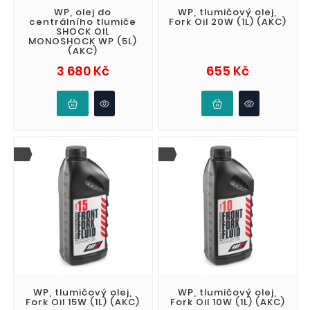
WP, olej do
WP, tlumičový olej,
centrálního tlumiče
Fork Oil 20W (1L) (AKC)
SHOCK OIL
MONOSHOCK WP (5L)
(AKC)
Cena
Cena
3 680 Kč
655 Kč
WP, tlumičový olej,
WP, tlumičový olej,
Fork Oil 15W (1L) (AKC)
Fork Oil 10W (1L) (AKC)