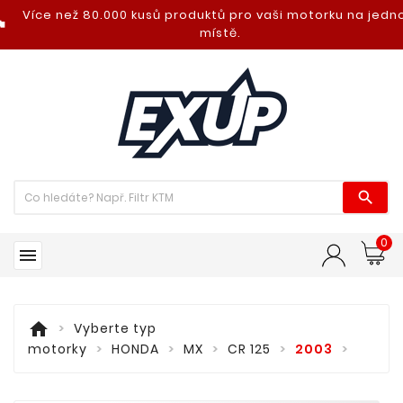
Více než 80.000 kusů produktů pro vaši motorku na jed
nt_photo
místě.

0

home
Vyberte typ
motorky
HONDA
MX
CR 125
2003