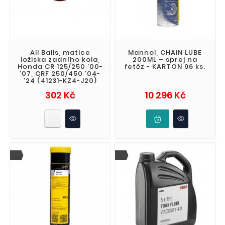
All Balls, matice
Mannol, CHAIN LUBE
ložiska zadního kola,
200ML – sprej na
Honda CR 125/250 '00-
řetěz - KARTON 96 ks.
'07, CRF 250/450 '04-
'24 (41231-KZ4-J20)
Cena
Cena
302 Kč
10 296 Kč