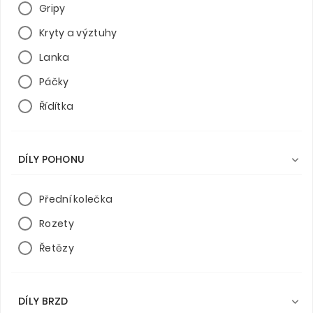
Gripy
Kryty a výztuhy
Lanka
Páčky
Řídítka
DÍLY POHONU

Přední kolečka
Rozety
Řetězy
DÍLY BRZD
