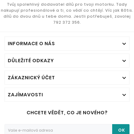
Tvůj spolehlivý dodavatel dílů pro tvoji motorku. Tady
nakupují profesionálové a ti, co vědí co chtějí. Víc jak 80tis.
dílů do dvou dnů u tebe doma. Jestli potřebuješ, zavolej
792 372 356.
INFORMACE O NÁS

DŮLEŽITÉ ODKAZY

ZÁKAZNICKÝ ÚČET

ZAJÍMAVOSTI

CHCETE VĚDĚT, CO JE NOVÉHO?
OK