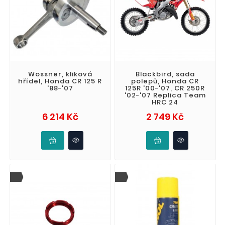
Wossner, kliková
Blackbird, sada
hřídel, Honda CR 125 R
polepů, Honda CR
'88-'07
125R '00-'07, CR 250R
'02-'07 Replica Team
HRC 24
Cena
Cena
6 214 Kč
2 749 Kč