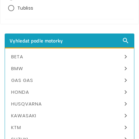
Tubliss
Vyhledat podle motorky


BETA

BMW

GAS GAS

HONDA

HUSQVARNA

KAWASAKI

KTM