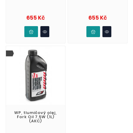
Cena
Cena
655 Kč
655 Kč
WP, tlumičový olej,
Fork Oil 7,5W (1L)
(AKC)