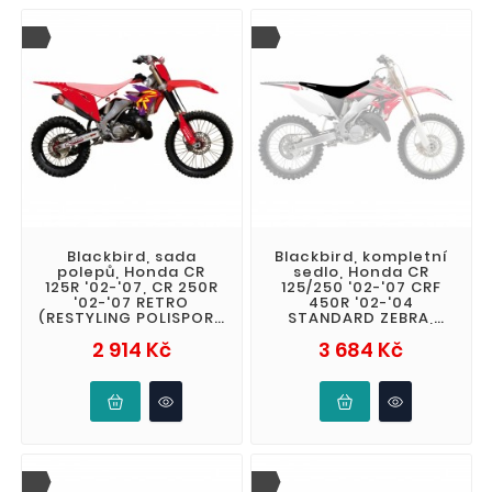
Blackbird, sada
Blackbird, kompletní
polepů, Honda CR
sedlo, Honda CR
125R '02-'07, CR 250R
125/250 '02-'07 CRF
'02-'07 RETRO
450R '02-'04
(RESTYLING POLISPORT
STANDARD ZEBRA,
'22)
barva černá
Cena
Cena
2 914 Kč
3 684 Kč