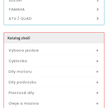

SUZUKI

YAMAHA

ATV / QUAD
Katalog zboží
Výbava jezdce

Cyklistika

Díly motoru

Díly podvozku

Plastové díly

Oleje a maziva
