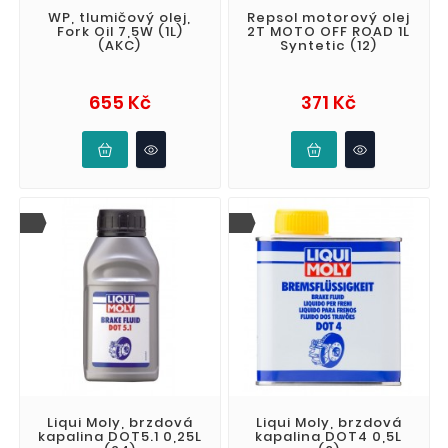
WP, tlumičový olej,
Repsol motorový olej
Fork Oil 7,5W (1L)
2T MOTO OFF ROAD 1L
(AKC)
Syntetic (12)
Cena
Cena
655 Kč
371 Kč
Liqui Moly, brzdová
Liqui Moly, brzdová
kapalina DOT5.1 0,25L
kapalina DOT4 0,5L