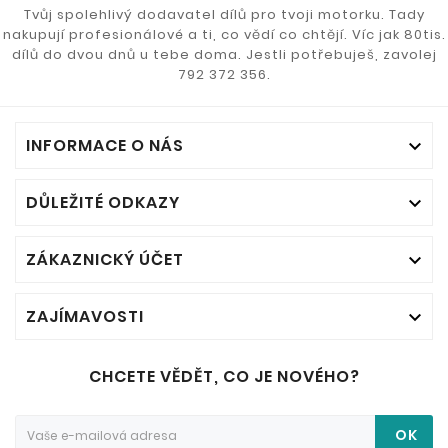
Tvůj spolehlivý dodavatel dílů pro tvoji motorku. Tady
nakupují profesionálové a ti, co vědí co chtějí. Víc jak 80tis.
dílů do dvou dnů u tebe doma. Jestli potřebuješ, zavolej
792 372 356.
INFORMACE O NÁS

DŮLEŽITÉ ODKAZY

ZÁKAZNICKÝ ÚČET

ZAJÍMAVOSTI

CHCETE VĚDĚT, CO JE NOVÉHO?
OK