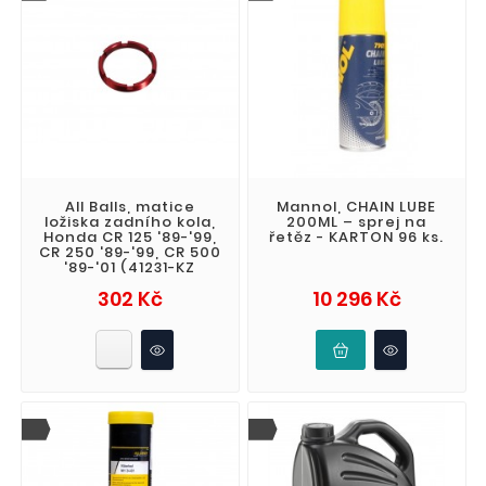
All Balls, matice
Mannol, CHAIN LUBE
ložiska zadního kola,
200ML – sprej na
Honda CR 125 '89-'99,
řetěz - KARTON 96 ks.
CR 250 '89-'99, CR 500
'89-'01 (41231-KZ
Cena
Cena
302 Kč
10 296 Kč