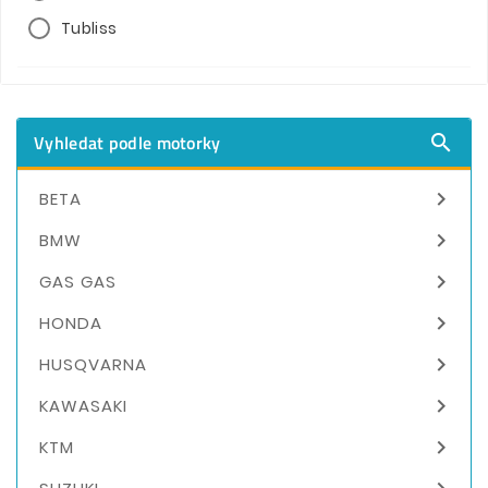
Tubliss
Vyhledat podle motorky


BETA

BMW

GAS GAS

HONDA

HUSQVARNA

KAWASAKI

KTM