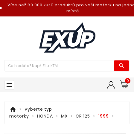
Více než 80.000 kusů produktů pro vaši motorku na jed
nt_photo
místě.

0

home
Vyberte typ
motorky
HONDA
MX
CR 125
1999