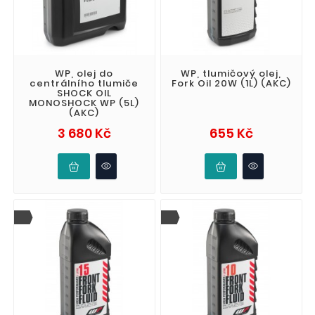
WP, olej do
WP, tlumičový olej,
centrálního tlumiče
Fork Oil 20W (1L) (AKC)
SHOCK OIL
MONOSHOCK WP (5L)
(AKC)
Cena
Cena
3 680 Kč
655 Kč