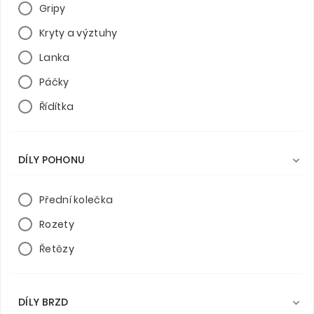
Gripy
Kryty a výztuhy
Lanka
Páčky
Řídítka
DÍLY POHONU

Přední kolečka
Rozety
Řetězy
DÍLY BRZD
