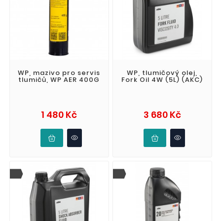
WP, mazivo pro servis
WP, tlumičový olej,
tlumičů, WP AER 400G
Fork Oil 4W (5L) (AKC)
Cena
Cena
1 480 Kč
3 680 Kč