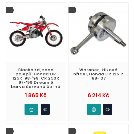
Blackbird, sada
Wossner, kliková
polepů, Honda CR
hřídel, Honda CR 125 R
125R '98-'99, CR 250R
'88-'07
'97-'99 Dream 5,
barva červená černá
Cena
Cena
1 865 Kč
6 214 Kč