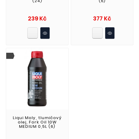
(24)
(6)
Cena
Cena
239 Kč
377 Kč
Liqui Moly, tlumičový
olej, Fork Oil 10W
MEDIUM 0,5L (6)