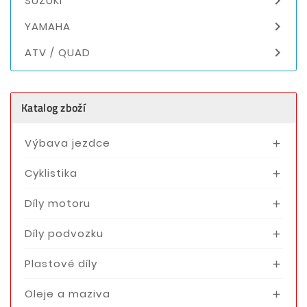

SUZUKI

YAMAHA

ATV / QUAD
Katalog zboží
Výbava jezdce

Cyklistika

Díly motoru

Díly podvozku

Plastové díly

Oleje a maziva
