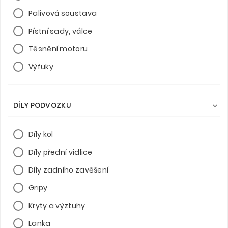
Palivová soustava
Pístní sady, válce
Těsnění motoru
Výfuky
DÍLY PODVOZKU

Díly kol
Díly přední vidlice
Díly zadního zavěšení
Gripy
Kryty a výztuhy
Lanka