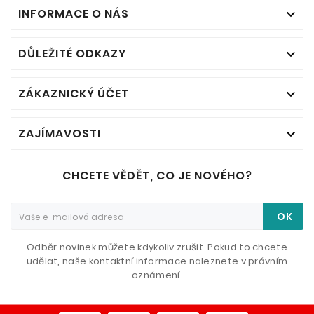
INFORMACE O NÁS

DŮLEŽITÉ ODKAZY

ZÁKAZNICKÝ ÚČET

ZAJÍMAVOSTI

CHCETE VĚDĚT, CO JE NOVÉHO?
OK
Odběr novinek můžete kdykoliv zrušit. Pokud to chcete
udělat, naše kontaktní informace naleznete v právním
oznámení.