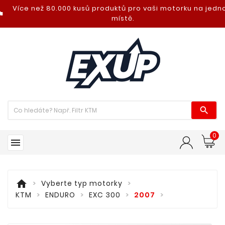
Více než 80.000 kusů produktů pro vaši motorku na jed
nt_photo
místě.

0

home
Vyberte typ motorky
KTM
ENDURO
EXC 300
2007