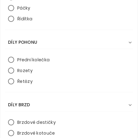
Páčky
Řídítka
DÍLY POHONU

Přední kolečka
Rozety
Řetězy
DÍLY BRZD

Brzdové destičky
Brzdové kotouče