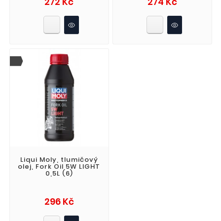
272 Kč
274 Kč
Liqui Moly, tlumičový
olej, Fork Oil 5W LIGHT
0,5L (6)
Cena
296 Kč