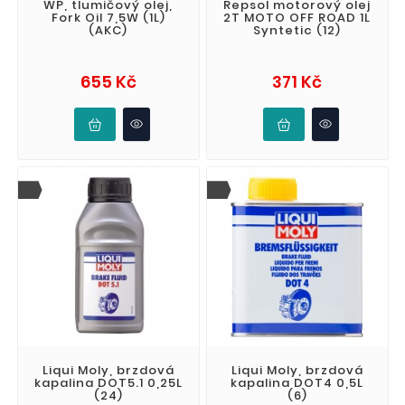
WP, tlumičový olej,
Repsol motorový olej
Fork Oil 7,5W (1L)
2T MOTO OFF ROAD 1L
(AKC)
Syntetic (12)
Cena
Cena
655 Kč
371 Kč
Liqui Moly, brzdová
Liqui Moly, brzdová
kapalina DOT5.1 0,25L
kapalina DOT4 0,5L
(24)
(6)