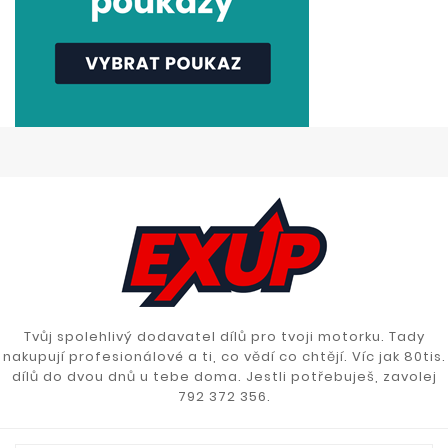
Tvůj spolehlivý dodavatel dílů pro tvoji motorku. Tady
nakupují profesionálové a ti, co vědí co chtějí. Víc jak 80tis.
dílů do dvou dnů u tebe doma. Jestli potřebuješ, zavolej
792 372 356.