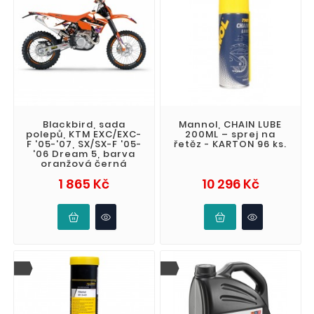
Blackbird, sada
Mannol, CHAIN LUBE
polepů, KTM EXC/EXC-
200ML – sprej na
F '05-'07, SX/SX-F '05-
řetěz - KARTON 96 ks.
'06 Dream 5, barva
oranžová černá
Cena
Cena
1 865 Kč
10 296 Kč