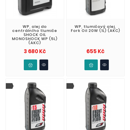
WP, olej do
WP, tlumičový olej,
centrálního tlumiče
Fork Oil 20W (1L) (AKC)
SHOCK OIL
MONOSHOCK WP (5L)
(AKC)
Cena
Cena
3 680 Kč
655 Kč