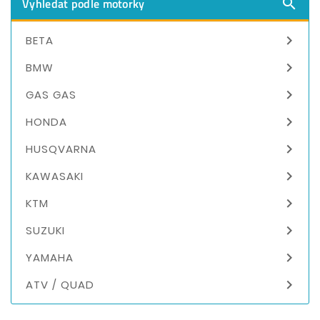
Vyhledat podle motorky


BETA

BMW

GAS GAS

HONDA

HUSQVARNA

KAWASAKI

KTM

SUZUKI

YAMAHA

ATV / QUAD