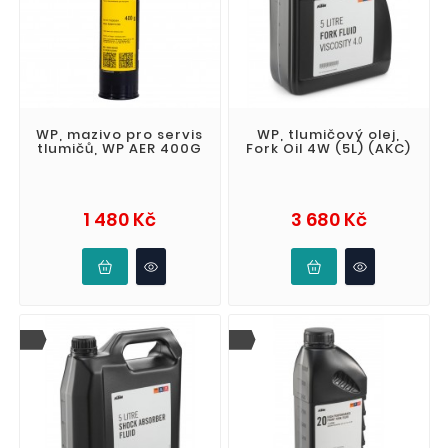
WP, mazivo pro servis
WP, tlumičový olej,
tlumičů, WP AER 400G
Fork Oil 4W (5L) (AKC)
Cena
Cena
1 480 Kč
3 680 Kč