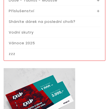
Duše - Tubliss - Mousse

Příslušenství

Sháníte dárek na poslední chvíli?
Vodní skutry
Vánoce 2025
zzz