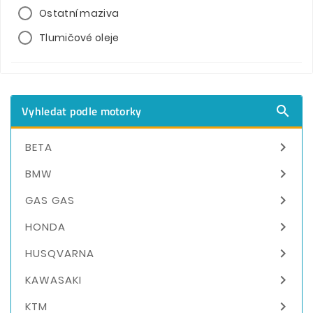
Ostatní maziva
Tlumičové oleje
Vyhledat podle motorky


BETA

BMW

GAS GAS

HONDA

HUSQVARNA

KAWASAKI

KTM