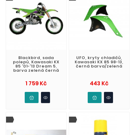
Blackbird, sada
UFO, kryty chladičů,
polepů, Kawasaki KX
Kawasaki KX 85 98-13,
85 '01-'13 Dream 5,
černá barva/zelená
barva zelená černá
Cena
Cena
1 759 Kč
443 Kč