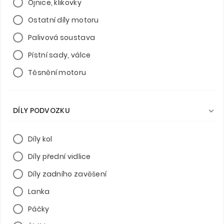
Ojnice, klikovky
Ostatní díly motoru
Palivová soustava
Pístní sady, válce
Těsnění motoru
DÍLY PODVOZKU

Díly kol
Díly přední vidlice
Díly zadního zavěšení
Lanka
Páčky