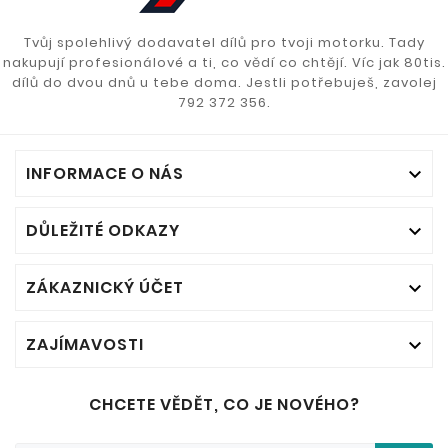
Tvůj spolehlivý dodavatel dílů pro tvoji motorku. Tady
nakupují profesionálové a ti, co vědí co chtějí. Víc jak 80tis.
dílů do dvou dnů u tebe doma. Jestli potřebuješ, zavolej
792 372 356.
INFORMACE O NÁS

DŮLEŽITÉ ODKAZY

ZÁKAZNICKÝ ÚČET

ZAJÍMAVOSTI

CHCETE VĚDĚT, CO JE NOVÉHO?