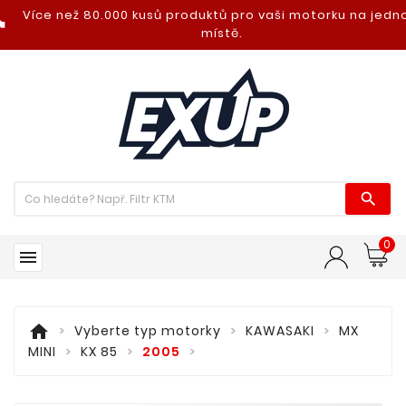
Více než 80.000 kusů produktů pro vaši motorku na jed
nt_photo
místě.

0

home
Vyberte typ motorky
KAWASAKI
MX
MINI
KX 85
2005