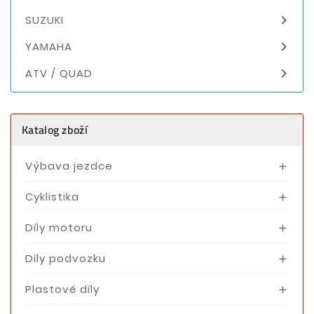

SUZUKI

YAMAHA

ATV / QUAD
Katalog zboží
Výbava jezdce

Cyklistika

Díly motoru

Díly podvozku

Plastové díly
