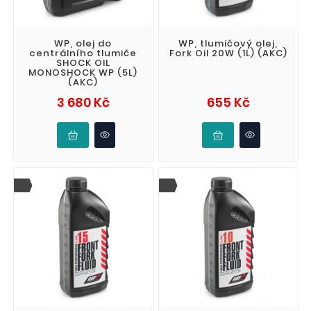
WP, olej do
WP, tlumičový olej,
centrálního tlumiče
Fork Oil 20W (1L) (AKC)
SHOCK OIL
MONOSHOCK WP (5L)
(AKC)
Cena
Cena
3 680 Kč
655 Kč