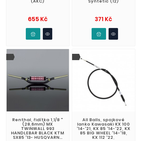
(AKC)
Syntetic (12)
Cena
Cena
655 Kč
371 Kč
Renthal, řidítka 1,1/8 "
All Balls, spojkové
(28,6mm) MX
lanko Kawasaki KX 100
TWINWALL 993
'14-'21, KX 85 '14-'22, KX
HANDLEBAR BLACK KTM
85 BIG WHEEL '14-'18,
SX85 '13- HUSQVARNA
KX 112 '22,