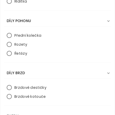
Řídítka
DÍLY POHONU

Přední kolečka
Rozety
Řetězy
DÍLY BRZD

Brzdové destičky
Brzdové kotouče