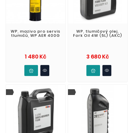
WP, mazivo pro servis
WP, tlumičový olej,
tlumičů, WP AER 400G
Fork Oil 4W (5L) (AKC)
Cena
Cena
1 480 Kč
3 680 Kč