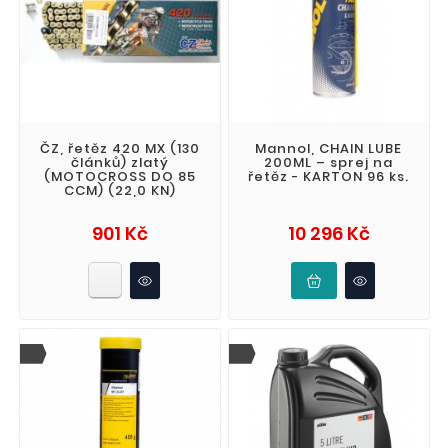
ČZ, řetěz 420 MX (130
Mannol, CHAIN LUBE
článků) zlatý
200ML – sprej na
(MOTOCROSS DO 85
řetěz - KARTON 96 ks.
CCM) (22,0 KN)
Cena
Cena
901 Kč
10 296 Kč