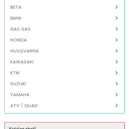

BETA

BMW

GAS GAS

HONDA

HUSQVARNA

KAWASAKI

KTM

SUZUKI

YAMAHA

ATV / QUAD
Katalog zboží