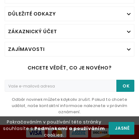
DŮLEŽITÉ ODKAZY

ZÁKAZNICKÝ ÚČET

ZAJÍMAVOSTI

CHCETE VĚDĚT, CO JE NOVÉHO?
OK
Odběr novinek můžete kdykoliv zrušit. Pokud to chcete
udělat, naše kontaktní informace naleznete v právním
oznámení.
Pokračováním v používání této stránky
JASNĚ
souhlasíte s
Podmínkami a používáním
cookies.