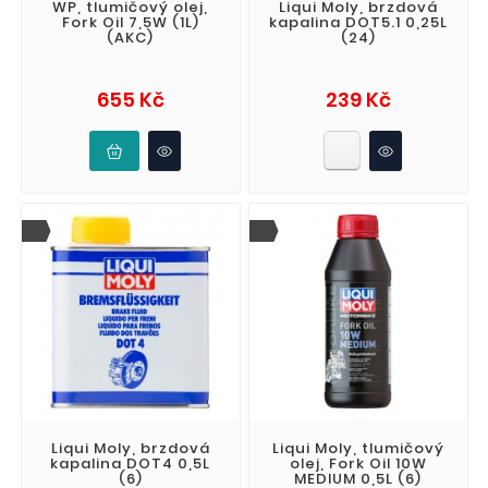
WP, tlumičový olej,
Liqui Moly, brzdová
Fork Oil 7,5W (1L)
kapalina DOT5.1 0,25L
(AKC)
(24)
Cena
Cena
655 Kč
239 Kč
Liqui Moly, brzdová
Liqui Moly, tlumičový
kapalina DOT4 0,5L
olej, Fork Oil 10W
(6)
MEDIUM 0,5L (6)