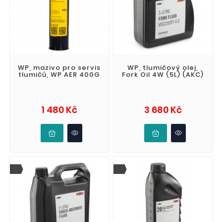
WP, mazivo pro servis
WP, tlumičový olej,
tlumičů, WP AER 400G
Fork Oil 4W (5L) (AKC)
Cena
Cena
1 480 Kč
3 680 Kč