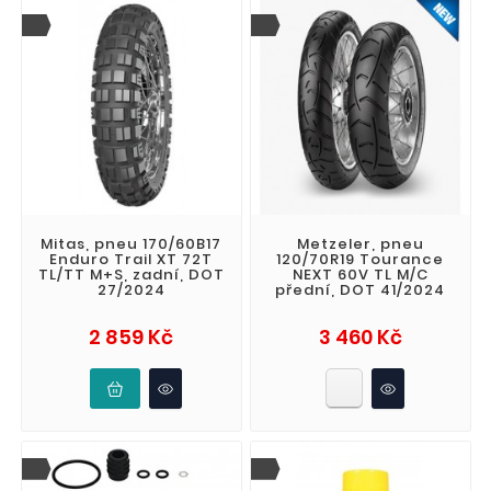
Mitas, pneu 170/60B17
Metzeler, pneu
Enduro Trail XT 72T
120/70R19 Tourance
TL/TT M+S, zadní, DOT
NEXT 60V TL M/C
27/2024
přední, DOT 41/2024
Cena
Cena
2 859 Kč
3 460 Kč