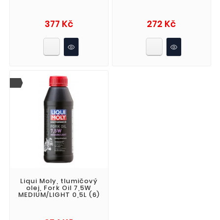
Cena
Cena
377 Kč
272 Kč
Liqui Moly, tlumičový
olej, Fork Oil 7,5W
MEDIUM/LIGHT 0,5L (6)