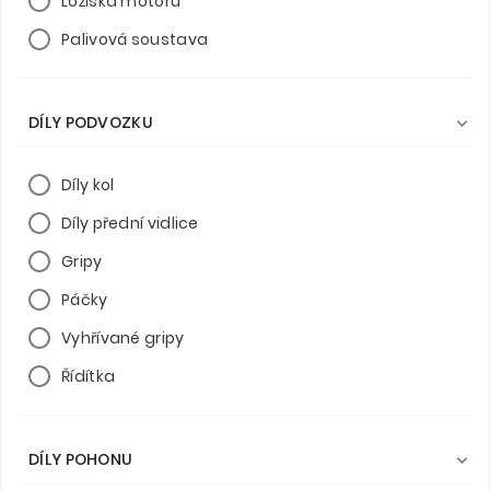
Ložiska motoru
Palivová soustava
DÍLY PODVOZKU

Díly kol
Díly přední vidlice
Gripy
Páčky
Vyhřívané gripy
Řídítka
DÍLY POHONU
