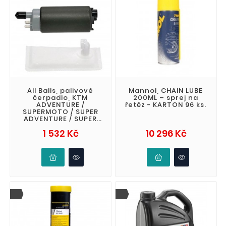
All Balls, palivové
Mannol, CHAIN LUBE
čerpadlo, KTM
200ML – sprej na
ADVENTURE /
řetěz - KARTON 96 ks.
SUPERMOTO / SUPER
ADVENTURE / SUPER
DUKE / RC 8 990 / 1090
Cena
Cena
1 532 Kč
10 296 Kč
/ 1190 / 1290