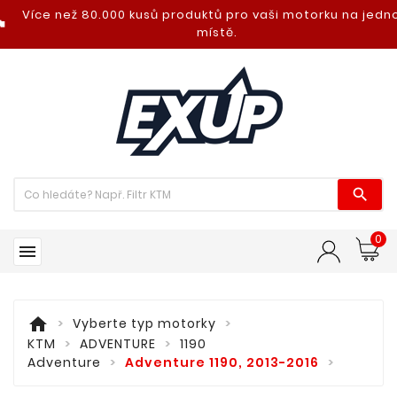
Více než 80.000 kusů produktů pro vaši motorku na jed
nt_photo
místě.

0

home
Vyberte typ motorky
KTM
ADVENTURE
1190
Adventure
Adventure 1190, 2013-2016