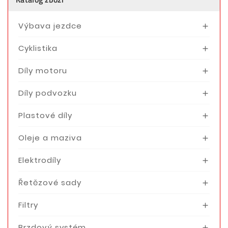
Výbava jezdce

Cyklistika

Díly motoru

Díly podvozku

Plastové díly

Oleje a maziva

Elektrodíly

Řetězové sady

Filtry

Brzdový systém
