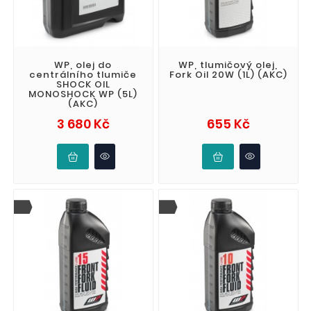
WP, olej do
WP, tlumičový olej,
centrálního tlumiče
Fork Oil 20W (1L) (AKC)
SHOCK OIL
MONOSHOCK WP (5L)
(AKC)
Cena
Cena
3 680 Kč
655 Kč