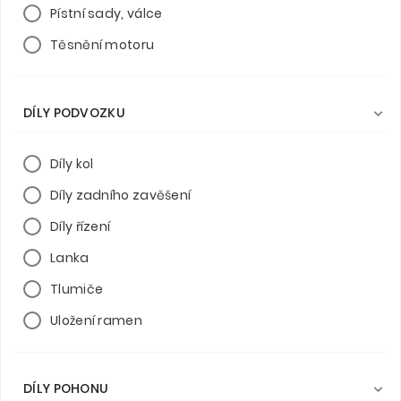
Pístní sady, válce
Těsnění motoru
DÍLY PODVOZKU

Díly kol
Díly zadního zavěšení
Díly řízení
Lanka
Tlumiče
Uložení ramen
DÍLY POHONU
