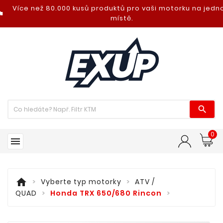
Více než 80.000 kusů produktů pro vaši motorku na jed
nt_photo
místě.

0

home
Vyberte typ motorky
ATV /
QUAD
Honda TRX 650/680 Rincon