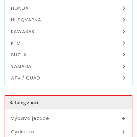

HONDA

HUSQVARNA

KAWASAKI

KTM

SUZUKI

YAMAHA

ATV / QUAD
Katalog zboží
Výbava jezdce

Cyklistika
