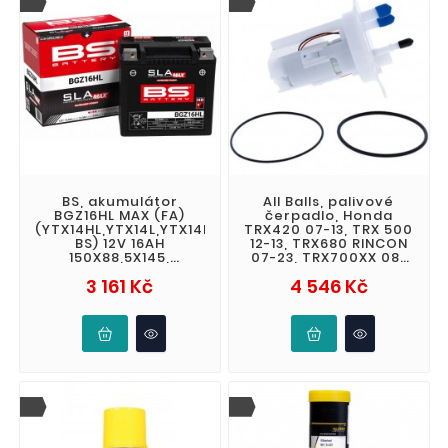
BS, akumulátor
All Balls, palivové
BGZ16HL MAX (FA)
čerpadlo, Honda
(YTX14HL,YTX14L,YTX14L-
TRX420 07-13, TRX 500
BS) 12V 16AH
12-13, TRX680 RINCON
150X88,5X145,
07-23, TRX700XX 08-
bezúdržbový - nalitý
09, VT 1300 10-20, V
Cena
Cena
3 161 Kč
4 546 Kč
(zvýšený startovací
proud