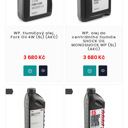
WP, tlumičový olej,
WP, olej do
Fork Oil 4W (5L) (AKC)
centrálního tlumiče
SHOCK OIL
MONOSHOCK WP (5L)
(AKC)
Cena
Cena
3 680 Kč
3 680 Kč