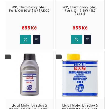
WP, tlumičový olej,
WP, tlumičový olej,
Fork Oil 10W (1L) (AKC)
Fork Oil 7,5W (1L)
(AKC)
Cena
Cena
655 Kč
655 Kč
Liqui Moly, brzdová
Liqui Moly, brzdová
kapalina DOT5.1 0,25L
kapalina DOT4 0,5L