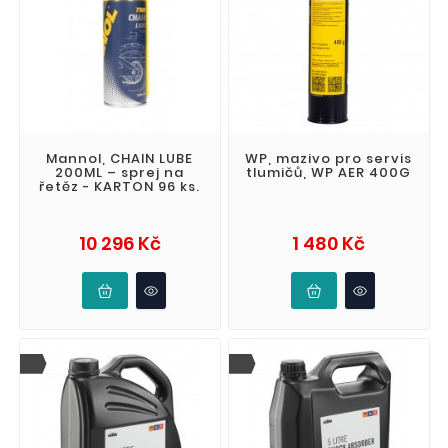
Mannol, CHAIN LUBE
WP, mazivo pro servis
200ML – sprej na
tlumičů, WP AER 400G
řetěz - KARTON 96 ks.
Cena
Cena
10 296 Kč
1 480 Kč