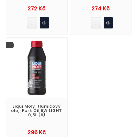
Cena
Cena
272 Kč
274 Kč
Liqui Moly, tlumičový
olej, Fork Oil 5W LIGHT
0,5L (6)
Cena
296 Kč