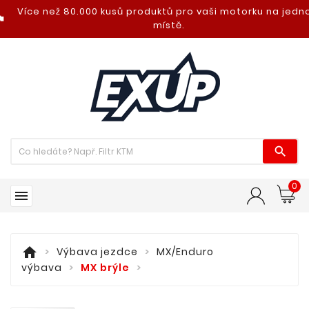
Více než 80.000 kusů produktů pro vaši motorku na jed
nt_photo
místě.

0

home
Výbava jezdce
MX/Enduro
výbava
MX brýle