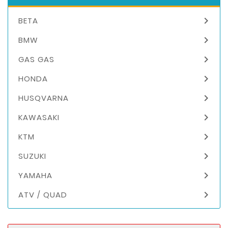

BETA

BMW

GAS GAS

HONDA

HUSQVARNA

KAWASAKI

KTM

SUZUKI

YAMAHA

ATV / QUAD