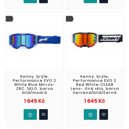
Kenny, brýle,
Kenny, brýle,
Performance EVO 2
Performance EVO 2
White Blue Mirros-
Red White-CLEAR
ZRC. SKLO, barva
Lens-, čiré sklo, barva
bílá/modrá
červená/bílá/černá
Cena
Cena
1 645 Kč
1 645 Kč