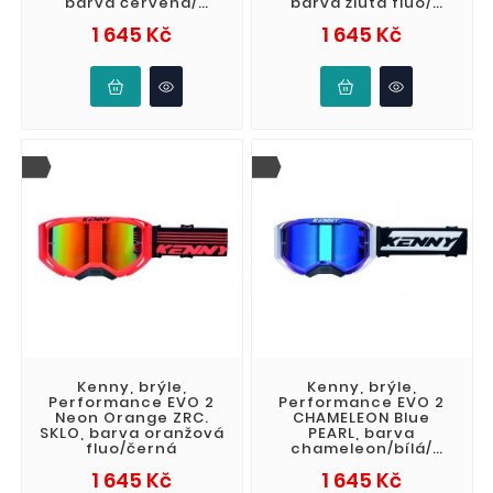
barva červená/
barva žlutá fluo/
černá/bílá
černá
Cena
Cena
1 645 Kč
1 645 Kč
Kenny, brýle,
Kenny, brýle,
Performance EVO 2
Performance EVO 2
Neon Orange ZRC.
CHAMELEON Blue
SKLO, barva oranžová
PEARL, barva
fluo/černá
chameleon/bílá/
černá
Cena
Cena
1 645 Kč
1 645 Kč