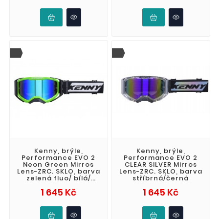
Kenny, brýle,
Kenny, brýle,
Performance EVO 2
Performance EVO 2
Neon Green Mirros
CLEAR SILVER Mirros
Lens-ZRC. SKLO, barva
Lens-ZRC. SKLO, barva
zelená fluo/ bílá/
stříbrná/černá
černá
Cena
Cena
1 645 Kč
1 645 Kč