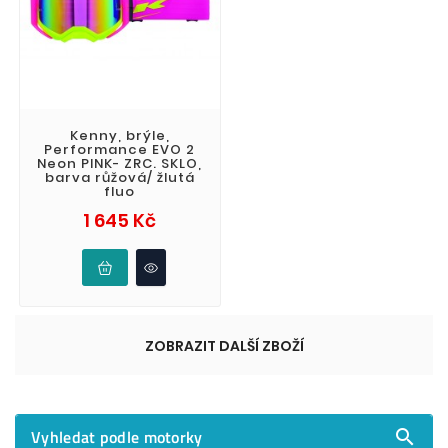
Kenny, brýle,
Performance EVO 2
Neon PINK- ZRC. SKLO,
barva růžová/ žlutá
fluo
Cena
1 645 Kč
ZOBRAZIT DALŠÍ ZBOŽÍ
Vyhledat podle motorky
