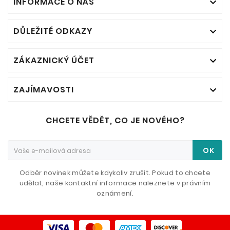
INFORMACE O NÁS

DŮLEŽITÉ ODKAZY

ZÁKAZNICKÝ ÚČET

ZAJÍMAVOSTI

CHCETE VĚDĚT, CO JE NOVÉHO?
OK
Odběr novinek můžete kdykoliv zrušit. Pokud to chcete
udělat, naše kontaktní informace naleznete v právním
oznámení.