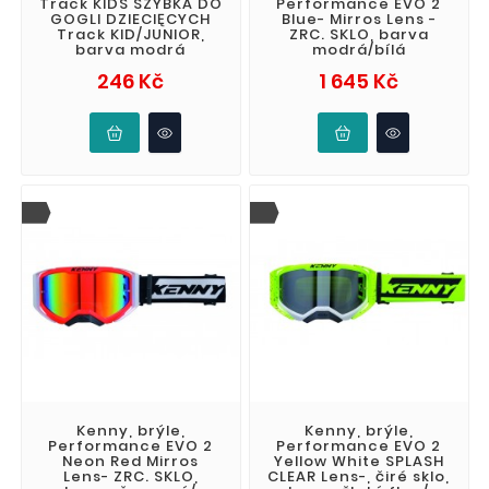
Track KIDS SZYBKA DO
Performance EVO 2
GOGLI DZIECIĘCYCH
Blue- Mirros Lens -
Track KID/JUNIOR,
ZRC. SKLO, barva
barva modrá
modrá/bílá
Cena
Cena
246 Kč
1 645 Kč
Kenny, brýle,
Kenny, brýle,
Performance EVO 2
Performance EVO 2
Neon Red Mirros
Yellow White SPLASH
Lens- ZRC. SKLO,
CLEAR Lens-, čiré sklo,