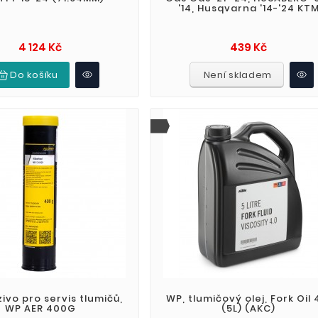
'14, Husqvarna '14-'24 KT
Cena
Cena
4 124 Kč
439 Kč
Do košíku
Není skladem
ivo pro servis tlumičů,
WP, tlumičový olej, Fork Oil
WP AER 400G
(5L) (AKC)