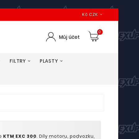
Kč CZK

0
Můj účet
FILTRY
PLASTY
to
KTM EXC
300
. Díly motoru, podvozku,