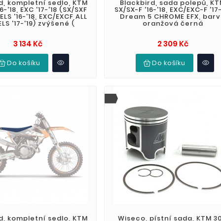
d, kompletní sedlo, KTM
Blackbird, sada polepů, K
6-'18, EXC '17-'18 (SX/SXF
SX/SX-F '16-'18, EXC/EXC-F '17-
LS '16-'18, EXC/EXCF ALL
Dream 5 CHROME EFX, bar
S '17-'19) zvýšené (
oranžová černá
Cena
Cena
3 134 Kč
2 309 Kč
Do košíku
Do košíku
d, kompletní sedlo, KTM
Wiseco, pístní sada, KTM 3