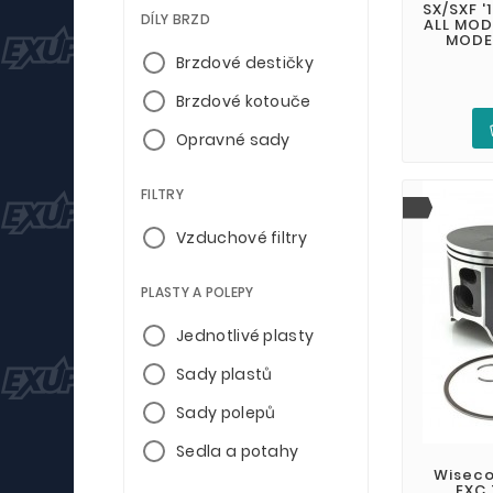
SX/SXF '1
DÍLY BRZD
ALL MODE
MODEL
Brzdové destičky
Brzdové kotouče
Opravné sady
FILTRY
Vzduchové filtry
PLASTY A POLEPY
Jednotlivé plasty
Sady plastů
Sady polepů
Sedla a potahy
Wiseco
EXC 