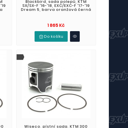
TM
Blackbird, sada polepů, KTM
'19
SX/SX-F '16-'18, EXC/EXC-F '17-'19
va
Dream 5, barva oranžová černá
Cena
1 865 Kč
Do košíku
00
Wiseco, pístní sada, KTM 300