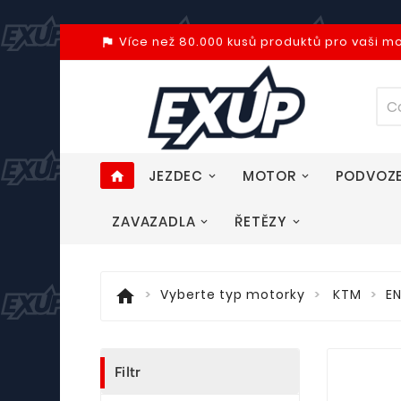
Více než 80.000 kusů produktů pro vaši m
assistant_photo
JEZDEC
MOTOR
PODVOZ
home
ZAVAZADLA
ŘETĚZY
home
Vyberte typ motorky
KTM
E
Filtr