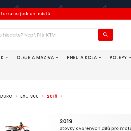
otorku na jednom místě.

EK
OLEJE A MAZIVA
PNEU A KOLA
POLEPY
NDURO
EXC 300
2019
2019
Stovky ověřených dílů pro mo