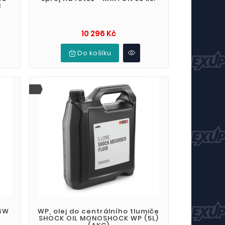
M
Cena
10 296 Kč
Do košíku
 4W
WP, olej do centrálního tlumiče
SHOCK OIL MONOSHOCK WP (5L)