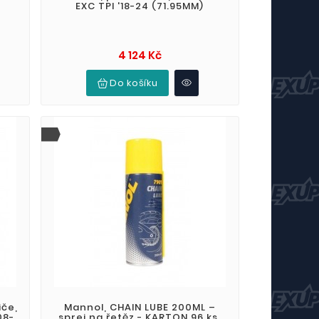
EXC TPI '18-24 (71.95MM)
Cena
4 124 Kč
Do košíku
iče,
Mannol, CHAIN LUBE 200ML –
08-
sprej na řetěz - KARTON 96 ks.