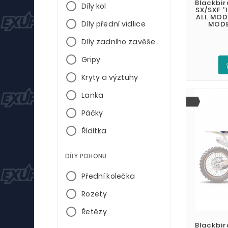
Blackbir
Díly kol
SX/SXF '1
ALL MODE
Díly přední vidlice
MODEL
Díly zadního zavěšení
Gripy
Kryty a výztuhy
Lanka
Páčky
Řídítka
DÍLY POHONU
Přední kolečka
Rozety
Řetězy
Blackbir