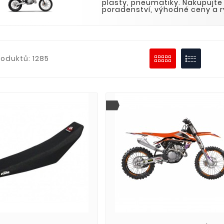
plasty, pneumatiky. Nakupujte 
poradenství, výhodné ceny a r
roduktů: 1285