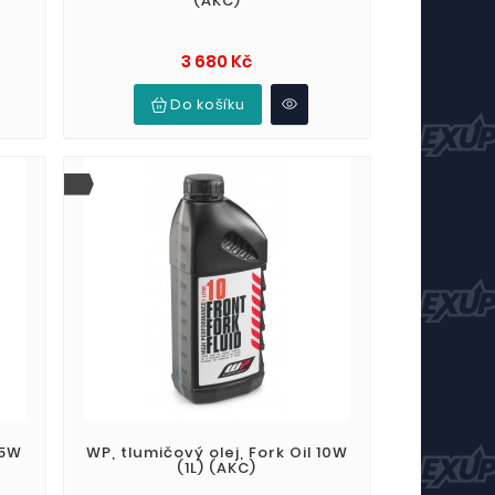
(AKC)
Cena
3 680 Kč
Do košíku
15W
WP, tlumičový olej, Fork Oil 10W
(1L) (AKC)