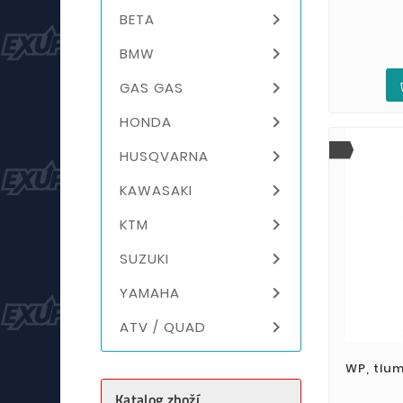

BETA

BMW

GAS GAS

HONDA

HUSQVARNA

KAWASAKI

KTM

SUZUKI

YAMAHA

ATV / QUAD
WP, tlum
Katalog zboží