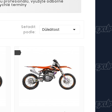
u profesionálů, využijte odborné
ychlé termíny
Seřadit

Důležitost
podle: