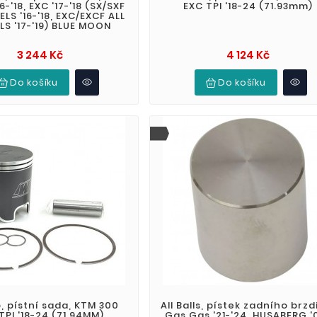
6-'18, EXC '17-'18 (SX/SXF
EXC TPI '18-24 (71.93mm)
LS '16-'18, EXC/EXCF ALL
S '17-'19) BLUE MOON
Cena
Cena
3 244 Kč
4 124 Kč
Do košíku
Do košíku
, pístní sada, KTM 300
All Balls, pístek zadního brzd
TPI '18-24 (71.94MM)
Gas Gas '21-'24, HUSABERG '