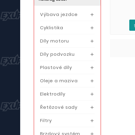
Výbava jezdce

Cyklistika

Díly motoru

Díly podvozku

Plastové díly

Oleje a maziva

Elektrodíly

Řetězové sady

Filtry

Brzdový systém
