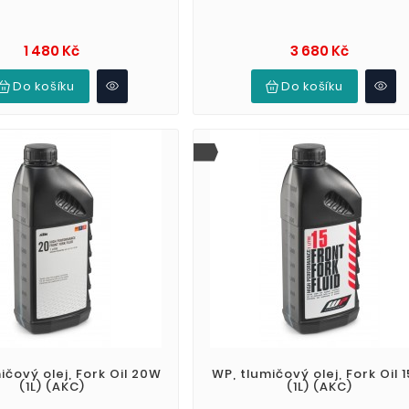
Cena
Cena
1 480 Kč
3 680 Kč
Do košíku
Do košíku
ičový olej, Fork Oil 20W
WP, tlumičový olej, Fork Oil 
(1L) (AKC)
(1L) (AKC)