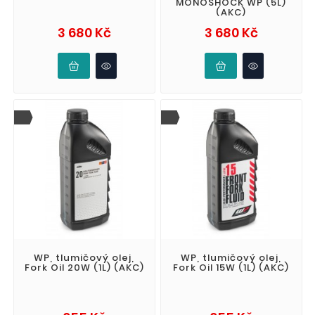
MONOSHOCK WP (5L)
(AKC)
Cena
Cena
3 680 Kč
3 680 Kč
WP, tlumičový olej,
WP, tlumičový olej,
Fork Oil 20W (1L) (AKC)
Fork Oil 15W (1L) (AKC)
Cena
Cena