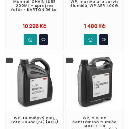
Mannol, CHAIN LUBE
WP, mazivo pro servis
200ML – sprej na
tlumičů, WP AER 400G
řetěz - KARTON 96 ks.
Cena
Cena
10 296 Kč
1 480 Kč
WP, tlumičový olej,
WP, olej do
Fork Oil 4W (5L) (AKC)
centrálního tlumiče
SHOCK OIL