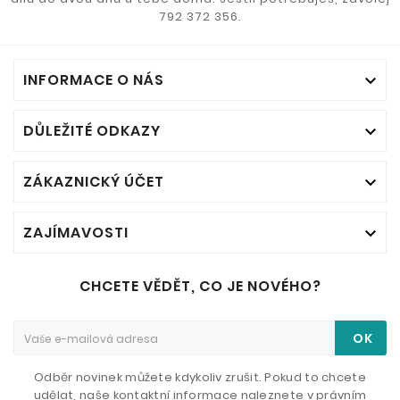
792 372 356.
INFORMACE O NÁS

DŮLEŽITÉ ODKAZY

ZÁKAZNICKÝ ÚČET

ZAJÍMAVOSTI

CHCETE VĚDĚT, CO JE NOVÉHO?
OK
Odběr novinek můžete kdykoliv zrušit. Pokud to chcete
udělat, naše kontaktní informace naleznete v právním