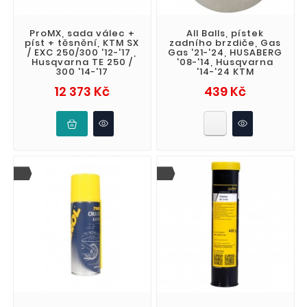
ProMX, sada válec +
All Balls, pístek
píst + těsnění, KTM SX
zadního brzdiče, Gas
/ EXC 250/300 '12-'17 ,
Gas '21-'24, HUSABERG
Husqvarna TE 250 /
'08-'14, Husqvarna
300 '14-'17
'14-'24 KTM
Cena
Cena
12 373 Kč
439 Kč