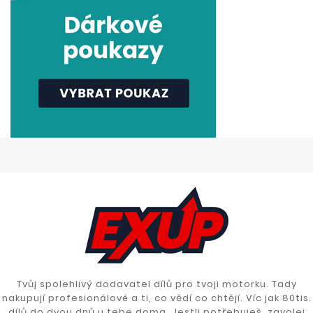
Tvůj spolehlivý dodavatel dílů pro tvoji motorku. Tady
nakupují profesionálové a ti, co vědí co chtějí. Víc jak 80tis.
dílů do dvou dnů u tebe doma. Jestli potřebuješ, zavolej