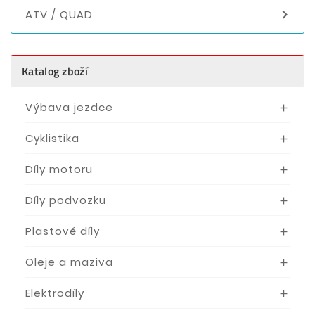

ATV / QUAD
Katalog zboží
Výbava jezdce

Cyklistika

Díly motoru

Díly podvozku

Plastové díly

Oleje a maziva

Elektrodíly
