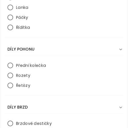
Lanka
Páčky
Řídítka
DÍLY POHONU

Přední kolečka
Rozety
Řetězy
DÍLY BRZD

Brzdové destičky