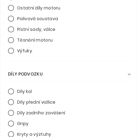
Ostatní díly motoru
Palivová soustava
Pístní sady, válce
Těsnění motoru
Výfuky
DÍLY PODVOZKU

Díly kol
Díly přední vidlice
Díly zadního zavěšení
Gripy
Kryty a výztuhy