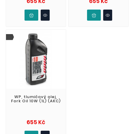
655 Kč
655 Kč
WP, tlumičový olej,
Fork Oil 10W (1L) (AKC)
Cena
655 Kč