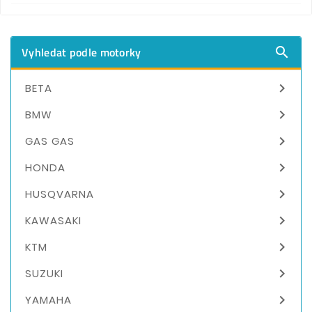
Vyhledat podle motorky


BETA

BMW

GAS GAS

HONDA

HUSQVARNA

KAWASAKI

KTM

SUZUKI

YAMAHA