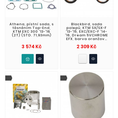
Athena, pístní sada, s
Blackbird, sada
těsněním Top-End,
polepů, KTM SX/SX-F
KTM EXC 300 '13-'16
'13-'15, EXC/EXC-F '14-
(2T) (STD. 71,93mm)
'16, Dream 5VCHROME
EFX, barva oranžová
černá
Cena
Cena
3 574 Kč
2 309 Kč