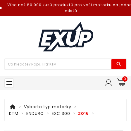
Více než 80.000 kusů produktů pro vaši motorku na jed
nt_photo
místě.

0

home
Vyberte typ motorky
KTM
ENDURO
EXC 300
2016