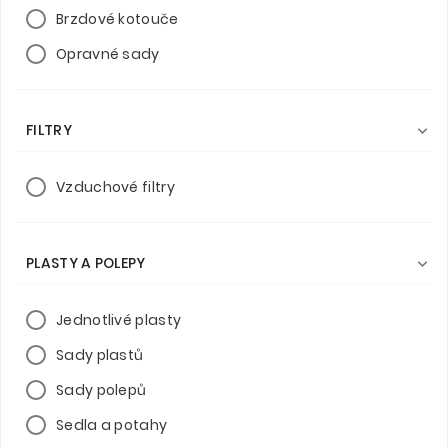
Brzdové kotouče
Opravné sady
FILTRY

Vzduchové filtry
PLASTY A POLEPY

Jednotlivé plasty
Sady plastů
Sady polepů
Sedla a potahy