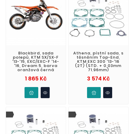
Blackbird, sada
Athena, pístní sada, s
polepů, KTM SX/SX-F
těsněním Top-End,
'13-'15, EXC/EXC-F '14-
KTM EXC 300 '13-'16
'16, Dream 5, barva
(2T) (STD. + 0,03mm
oranžová černá
71,96mm)
Cena
Cena
1 865 Kč
3 574 Kč