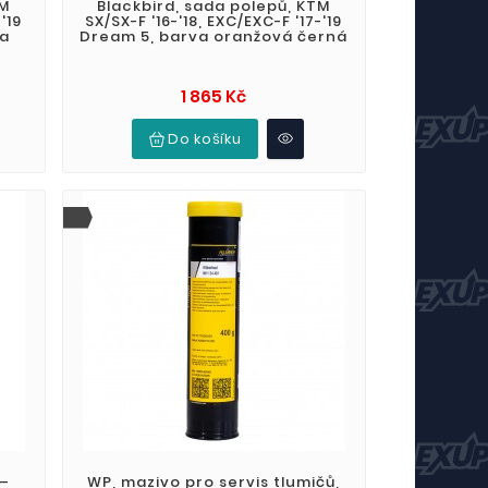
TM
Blackbird, sada polepů, KTM
'19
SX/SX-F '16-'18, EXC/EXC-F '17-'19
va
Dream 5, barva oranžová černá
Cena
1 865 Kč
Do košíku
 –
WP, mazivo pro servis tlumičů,