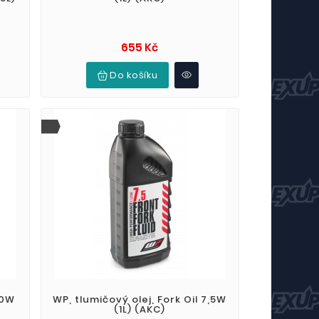
Cena
655 Kč
Do košíku
10W
WP, tlumičový olej, Fork Oil 7,5W
(1L) (AKC)