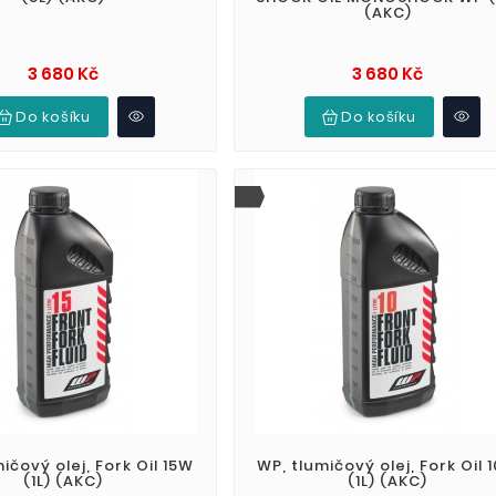
(AKC)
Cena
Cena
3 680 Kč
3 680 Kč
Do košíku
Do košíku
ičový olej, Fork Oil 15W
WP, tlumičový olej, Fork Oil 
(1L) (AKC)
(1L) (AKC)