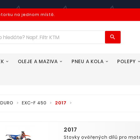
otorku na jednom místě.

EK
OLEJE A MAZIVA
PNEU A KOLA
POLEPY
NDURO
EXC-F 450
2017
2017
Stovky ověřených dílů pro mo