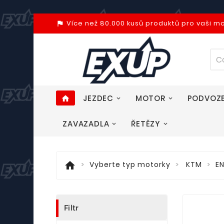
Více než 80.000 kusů produktů pro vaši m
assistant_photo
JEZDEC
MOTOR
PODVOZ
home
ZAVAZADLA
ŘETĚZY
home
Vyberte typ motorky
KTM
E
Filtr