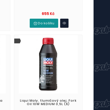
Cena
655 Kč
Do košíku
na
Liqui Moly, tlumičový olej, Fork
Oil 10W MEDIUM 0,5L (6)