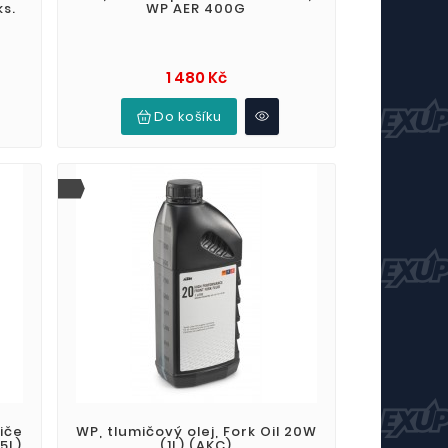
ks.
WP AER 400G
Cena
1 480 Kč
Do košíku
iče
WP, tlumičový olej, Fork Oil 20W
5L)
(1L) (AKC)