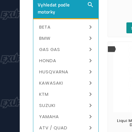
Vyhledat podle

motorky

BETA

BMW

GAS GAS

HONDA

HUSQVARNA

KAWASAKI

KTM

SUZUKI

YAMAHA
Liqui 
D

ATV / QUAD