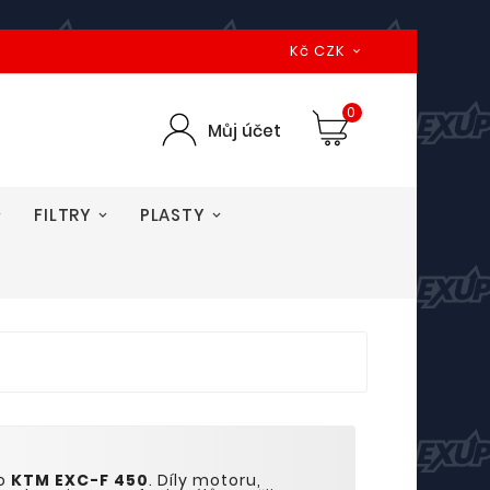
Kč CZK

0
Můj účet
FILTRY
PLASTY
to
KTM EXC-
F
4
5
0
. Díly motoru,