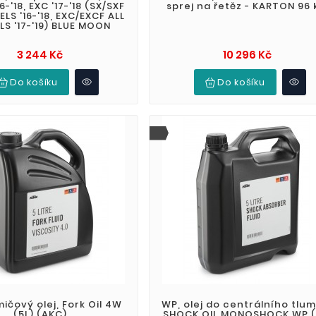
6-'18, EXC '17-'18 (SX/SXF
sprej na řetěz - KARTON 96 
LS '16-'18, EXC/EXCF ALL
S '17-'19) BLUE MOON
Cena
Cena
3 244 Kč
10 296 Kč
Do košíku
Do košíku
mičový olej, Fork Oil 4W
WP, olej do centrálního tlum
(5L) (AKC)
SHOCK OIL MONOSHOCK WP (