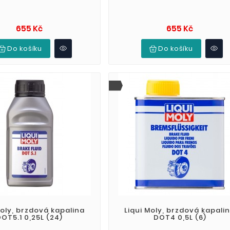
Cena
Cena
655 Kč
655 Kč
Do košíku
Do košíku
Moly, brzdová kapalina
Liqui Moly, brzdová kapali
OT5.1 0,25L (24)
DOT4 0,5L (6)