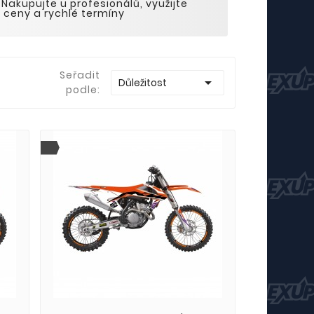
Nakupujte u profesionálů, využijte
 ceny a rychlé termíny
Seřadit

Důležitost
podle: