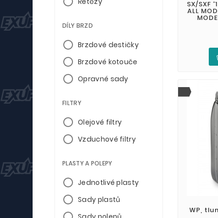
Řetězy
SX/SXF '1
ALL MODE
MODEL
DÍLY BRZD
Brzdové destičky
Brzdové kotouče
Opravné sady
FILTRY
Olejové filtry
Vzduchové filtry
PLASTY A POLEPY
Jednotlivé plasty
Sady plastů
WP, tlu
Sady polepů