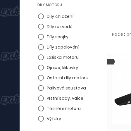
DÍLY MOTORU
Díly chlazení
Díly rozvodů
Počet p
Díly spojky
Díly zapalování
Ložiska motoru
Ojnice, klikovky
Ostatní díly motoru
Palivová soustava
Pístní sady, válce
Těsnění motoru
Výfuky