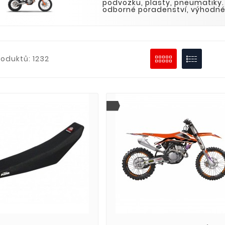
podvozku, plasty, pneumatiky. 
odborné poradenství, výhodné
roduktů: 1232