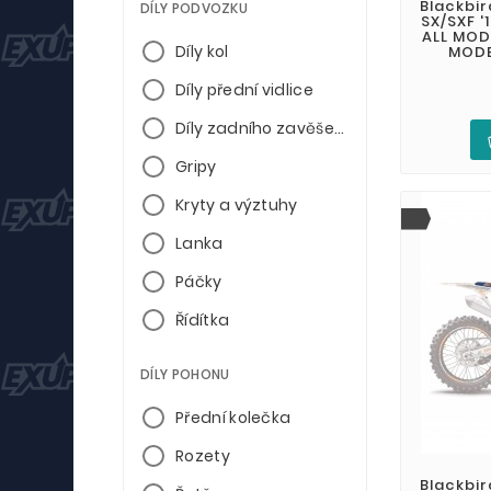
Blackbir
DÍLY PODVOZKU
SX/SXF '1
ALL MODE
Díly kol
MODEL
Díly přední vidlice
Díly zadního zavěšení
Gripy
Kryty a výztuhy
Lanka
Páčky
Řídítka
DÍLY POHONU
Přední kolečka
Rozety
Blackbir