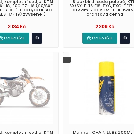
d, kompletní sedlo, KTM
Blackbird, sada polepů, K
6-'18, EXC '17-'18 (SX/SXF
SX/SX-F '16-'18, EXC/EXC-F '17-
LS '16-'18, EXC/EXCF ALL
Dream 5 CHROME EFX, bar
S '17-'19) zvýšené (
oranžová černá
Cena
Cena
3 134 Kč
2 309 Kč
Do košíku
Do košíku
d, kompletní sedlo, KTM
Mannol, CHAIN LUBE 200ML