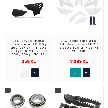
UFO, kryt airboxu,
UFO, sada plastů Full
Husqvarna TC 125 /
Kit, Husqvarna TE 150
250 '23-'24, TE 150 /
/ 250 / 300 '24-'25, FE
250 / 300 '24-'25, FC
250 / 35
250 / 350 / 450 '23-
'24, FX
Cena
Cena
659 Kč
3 299 Kč