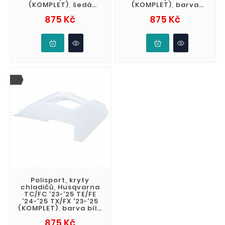
(KOMPLET), šedá
(KOMPLET), barva
barva, (N-GREY)
černá
Cena
Cena
875 Kč
875 Kč
Polisport, kryty
chladičů, Husqvarna
TC/FC '23-'25 TE/FE
'24-'25 TX/FX '23-'25
(KOMPLET), barva bílá
OEM
Cena
875 Kč