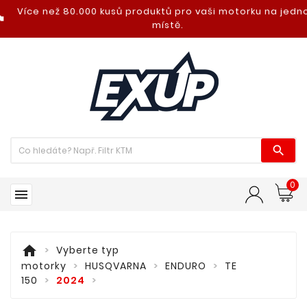
Více než 80.000 kusů produktů pro vaši motorku na jed
nt_photo
místě.

0

home
Vyberte typ
motorky
HUSQVARNA
ENDURO
TE
150
2024