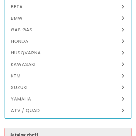

BETA

BMW

GAS GAS

HONDA

HUSQVARNA

KAWASAKI

KTM

SUZUKI

YAMAHA

ATV / QUAD
Katalog zboží