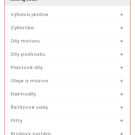
Výbava jezdce

Cyklistika

Díly motoru

Díly podvozku

Plastové díly

Oleje a maziva

Elektrodíly

Řetězové sady

Filtry

Brzdový systém
