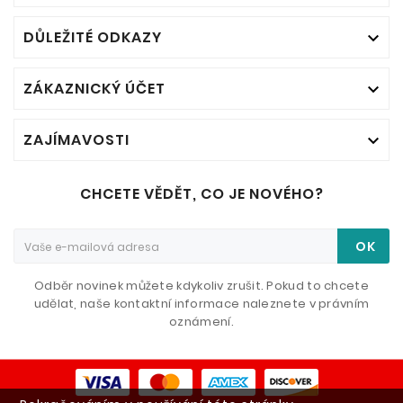
DŮLEŽITÉ ODKAZY

ZÁKAZNICKÝ ÚČET

ZAJÍMAVOSTI

CHCETE VĚDĚT, CO JE NOVÉHO?
OK
Odběr novinek můžete kdykoliv zrušit. Pokud to chcete
udělat, naše kontaktní informace naleznete v právním
oznámení.