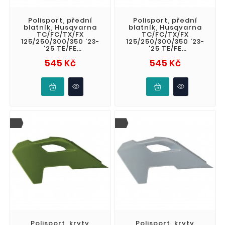
Polisport, přední
Polisport, přední
blatník, Husqvarna
blatník, Husqvarna
TC/FC/TX/FX
TC/FC/TX/FX
125/250/300/350 '23-
125/250/300/350 '23-
'25 TE/FE
'25 TE/FE
150/250/300/350/450/501
150/250/300/350/450/501
Cena
Cena
545 Kč
545 Kč
'24-'25, barva černá
'24-'25, barva bílá
OEM
Polisport, kryty
Polisport, kryty