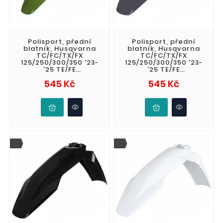
Polisport, přední
Polisport, přední
blatník, Husqvarna
blatník, Husqvarna
TC/FC/TX/FX
TC/FC/TX/FX
125/250/300/350 '23-
125/250/300/350 '23-
'25 TE/FE
'25 TE/FE
150/250/300/350/450/501
150/250/300/350/450/501
Cena
Cena
545 Kč
545 Kč
'24-'25 barva zelená
'24-'25, šedá barva,
(N-G