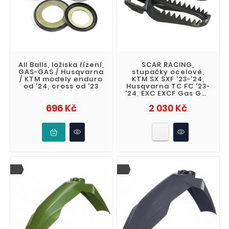
All Balls, ložiska řízení,
SCAR RACING,
GAS-GAS / Husqvarna
stupačky ocelové,
/ KTM modely enduro
KTM SX SXF '23-'24,
od '24, cross od '23
Husqvarna TC FC '23-
'24, EXC EXCF Gas Gas
MC 250F 350F 450F
Cena
Cena
696 Kč
2 030 Kč
'24, čené