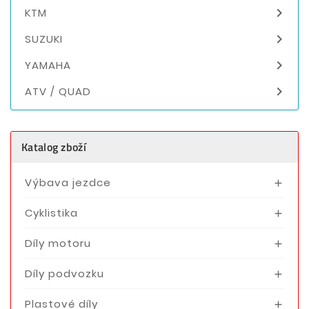

KTM

SUZUKI

YAMAHA

ATV / QUAD
Katalog zboží
Výbava jezdce

Cyklistika

Díly motoru

Díly podvozku

Plastové díly
