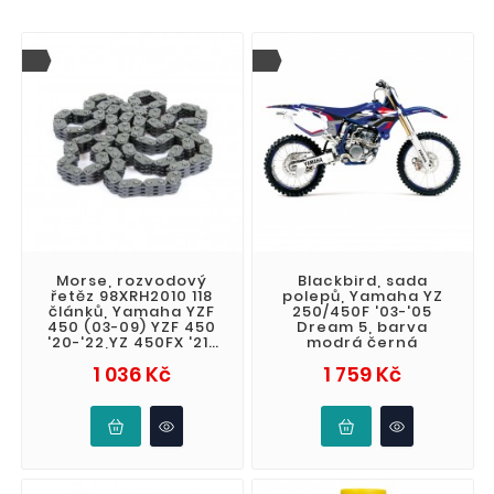
Morse, rozvodový
Blackbird, sada
řetěz 98XRH2010 118
polepů, Yamaha YZ
článků, Yamaha YZF
250/450F '03-'05
450 (03-09) YZF 450
Dream 5, barva
'20-'22,YZ 450FX '21-
modrá černá
'22, WRF 450 (03-
Cena
Cena
1 036 Kč
1 759 Kč
15)WRF