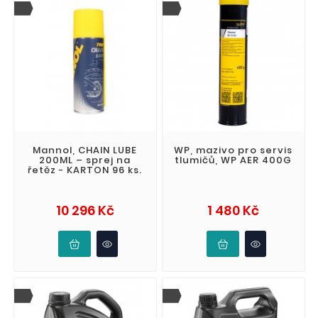
Mannol, CHAIN LUBE
WP, mazivo pro servis
200ML – sprej na
tlumičů, WP AER 400G
řetěz - KARTON 96 ks.
Cena
Cena
10 296 Kč
1 480 Kč