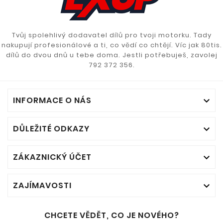
Tvůj spolehlivý dodavatel dílů pro tvoji motorku. Tady
nakupují profesionálové a ti, co vědí co chtějí. Víc jak 80tis.
dílů do dvou dnů u tebe doma. Jestli potřebuješ, zavolej
792 372 356.
INFORMACE O NÁS

DŮLEŽITÉ ODKAZY

ZÁKAZNICKÝ ÚČET

ZAJÍMAVOSTI

CHCETE VĚDĚT, CO JE NOVÉHO?