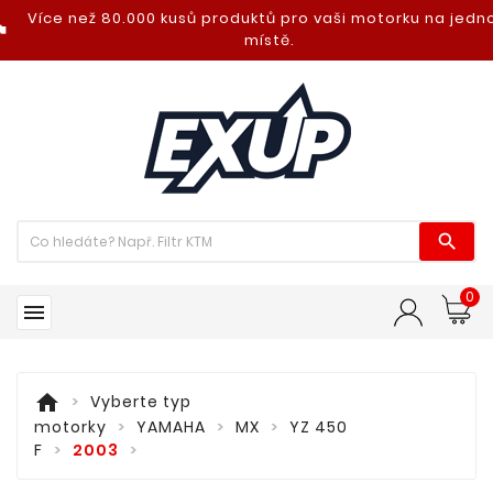
Více než 80.000 kusů produktů pro vaši motorku na jed
nt_photo
místě.

0

home
Vyberte typ
motorky
YAMAHA
MX
YZ 450
F
2003