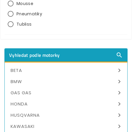
Mousse
Pneumatiky
Tubliss
Vyhledat podle motorky


BETA

BMW

GAS GAS

HONDA

HUSQVARNA

KAWASAKI