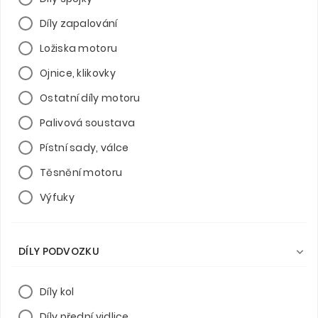
Díly zapalování
Ložiska motoru
Ojnice, klikovky
Ostatní díly motoru
Palivová soustava
Pístní sady, válce
Těsnění motoru
Výfuky
DÍLY PODVOZKU

Díly kol
Díly přední vidlice