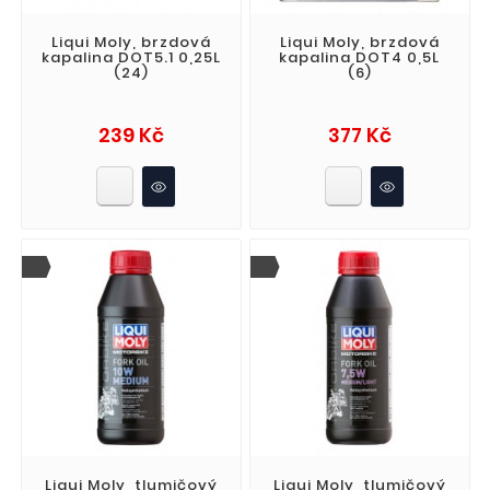
Liqui Moly, brzdová
Liqui Moly, brzdová
kapalina DOT5.1 0,25L
kapalina DOT4 0,5L
(24)
(6)
Cena
Cena
239 Kč
377 Kč
Liqui Moly, tlumičový
Liqui Moly, tlumičový