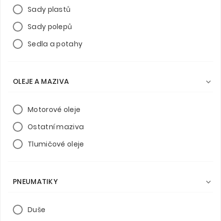
Sady plastů
Sady polepů
Sedla a potahy
OLEJE A MAZIVA

Motorové oleje
Ostatní maziva
Tlumičové oleje
PNEUMATIKY

Duše