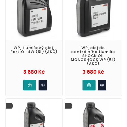
WP, tlumičový olej,
WP, olej do
Fork Oil 4W (5L) (AKC)
centrálního tlumiče
SHOCK OIL
MONOSHOCK WP (5L)
(AKC)
Cena
Cena
3 680 Kč
3 680 Kč