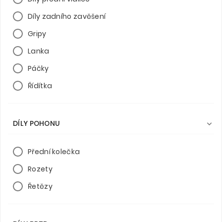
Díly zadního zavěšení
Gripy
Lanka
Páčky
Řídítka
DÍLY POHONU

Přední kolečka
Rozety
Řetězy