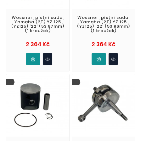
Wossner, pístní sada,
Wossner, pístní sada,
Yamaha (2T) YZ 125
Yamaha (2T) YZ 125
(YZ125) '22' (53,97mm)
(YZ125) '22' (53,96mm)
(1 kroužek)
(1 kroužek)
Cena
Cena
2 364 Kč
2 364 Kč