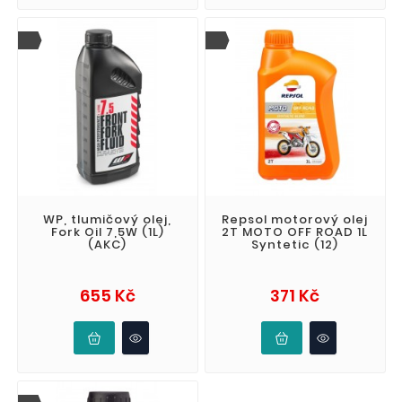
WP, tlumičový olej,
Repsol motorový olej
Fork Oil 7,5W (1L)
2T MOTO OFF ROAD 1L
(AKC)
Syntetic (12)
Cena
Cena
655 Kč
371 Kč