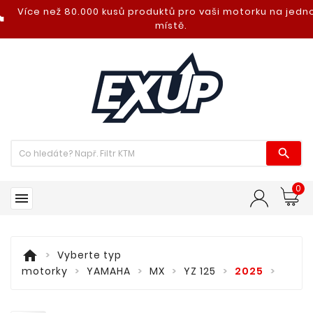
Více než 80.000 kusů produktů pro vaši motorku na jed
nt_photo
místě.

0

home
Vyberte typ
motorky
YAMAHA
MX
YZ 125
2025