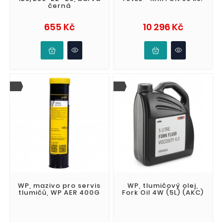
černá
Cena
Cena
655 Kč
10 296 Kč
WP, mazivo pro servis
WP, tlumičový olej,
tlumičů, WP AER 400G
Fork Oil 4W (5L) (AKC)