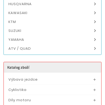

HUSQVARNA

KAWASAKI

KTM

SUZUKI

YAMAHA

ATV / QUAD
Katalog zboží
Výbava jezdce

Cyklistika

Díly motoru
