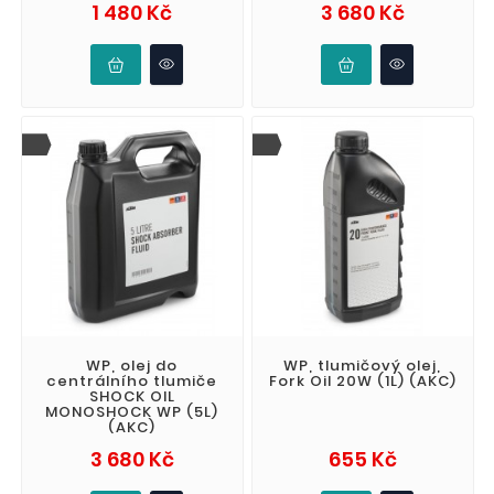
Cena
Cena
1 480 Kč
3 680 Kč
WP, olej do
WP, tlumičový olej,
centrálního tlumiče
Fork Oil 20W (1L) (AKC)
SHOCK OIL
MONOSHOCK WP (5L)
(AKC)
Cena
Cena
3 680 Kč
655 Kč