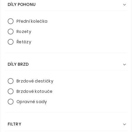
DÍLY POHONU

Přední kolečka
Rozety
Řetězy
DÍLY BRZD

Brzdové destičky
Brzdové kotouče
Opravné sady
FILTRY
