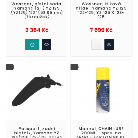
Wossner, pístní sada,
Wossner, kliková
Yamaha (2T) YZ 125
hřídel, Yamaha YZ 125
(YZ125) '22' (53,95mm)
'22-'25, YZ 125 X '23-
(1 kroužek)
'25
Cena
Cena
2 364 Kč
7 699 Kč
Polisport, zadní
Mannol, CHAIN LUBE
blatník, Yamaha YZ
200ML – sprej na
125/250 '22-'25, barva
řetěz - KARTON 96 ks.