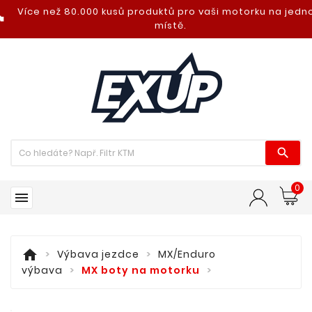
Více než 80.000 kusů produktů pro vaši motorku na jed
nt_photo
místě.

0

home
Výbava jezdce
MX/Enduro
výbava
MX boty na motorku