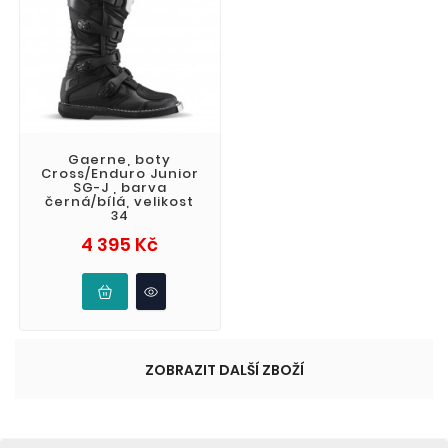
Gaerne, boty
Cross/Enduro Junior
SG-J , barva
černá/bílá, velikost
34
Cena
4 395 Kč
ZOBRAZIT DALŠÍ ZBOŽÍ