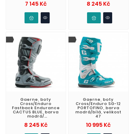
Cena
Cena
7 145 Kč
8 245 Kč
velikost 45
Gaerne, boty
Gaerne, boty
Cross/Enduro
Cross/Enduro SG-12
Fastback Endurance
PORTOFINO, barva
CACTUS BLUE, barva
modrá/bílá, velikost
modrá/
47
šedá/oranžová,
Cena
Cena
8 245 Kč
10 995 Kč
velikost 44