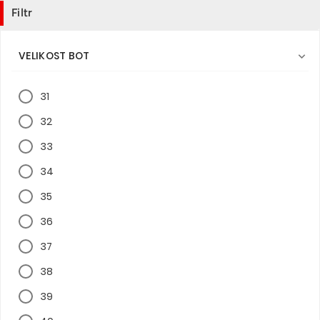
Filtr
VELIKOST BOT

31
32
33
34
35
36
37
38
39