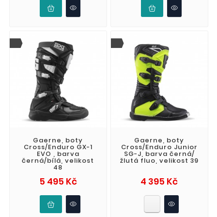
Gaerne, boty
Gaerne, boty
Cross/Enduro GX-1
Cross/Enduro Junior
EVO , barva
SG-J, barva černá/
černá/bílá, velikost
žlutá fluo, velikost 39
48
Cena
Cena
5 495 Kč
4 395 Kč