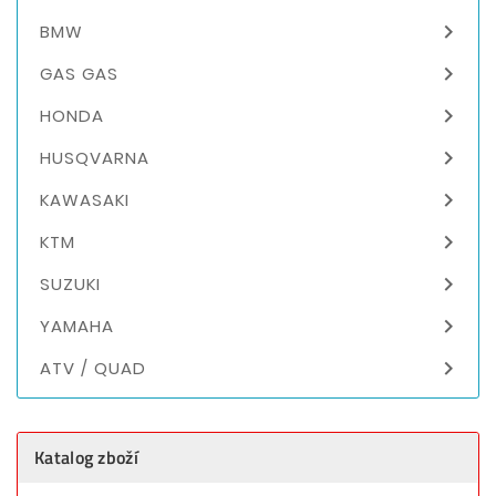

BMW

GAS GAS

HONDA

HUSQVARNA

KAWASAKI

KTM

SUZUKI

YAMAHA

ATV / QUAD
Katalog zboží