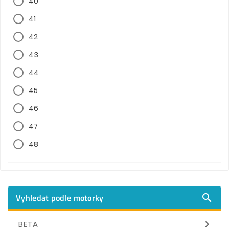
40
41
42
43
44
45
46
47
48
Vyhledat podle motorky


BETA