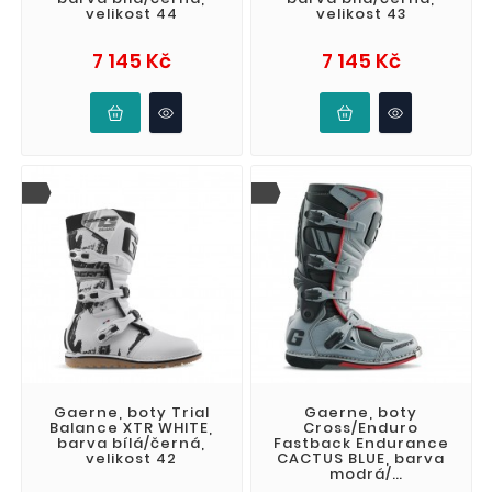
velikost 44
velikost 43
Cena
Cena
7 145 Kč
7 145 Kč
Gaerne, boty Trial
Gaerne, boty
Balance XTR WHITE,
Cross/Enduro
barva bílá/černá,
Fastback Endurance
velikost 42
CACTUS BLUE, barva
modrá/
šedá/oranžová,