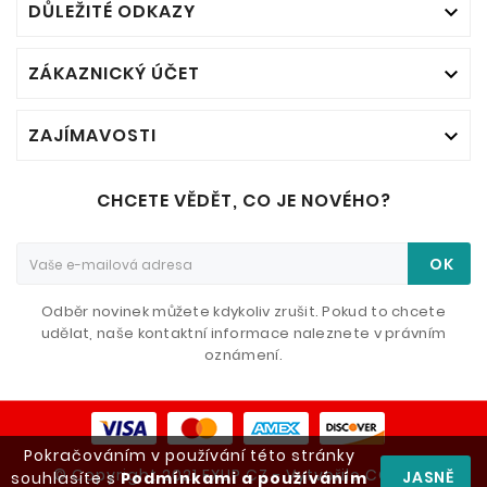
DŮLEŽITÉ ODKAZY

ZÁKAZNICKÝ ÚČET

ZAJÍMAVOSTI

CHCETE VĚDĚT, CO JE NOVÉHO?
OK
Odběr novinek můžete kdykoliv zrušit. Pokud to chcete
udělat, naše kontaktní informace naleznete v právním
oznámení.
Pokračováním v používání této stránky
© Copyright 2021 EXUP CZ - Vytvořilo CONEXO
JASNĚ
souhlasíte s
Podmínkami a používáním