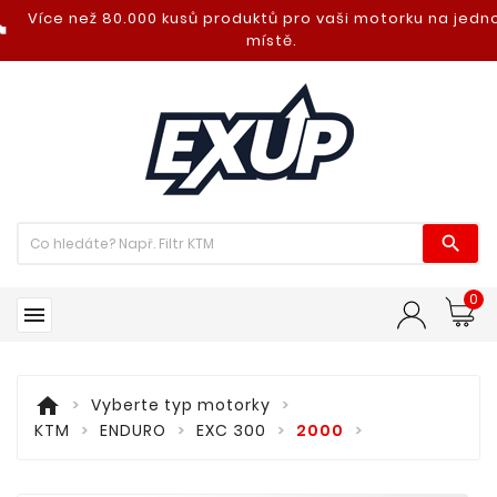
Více než 80.000 kusů produktů pro vaši motorku na jed
nt_photo
místě.

0

home
Vyberte typ motorky
KTM
ENDURO
EXC 300
2000