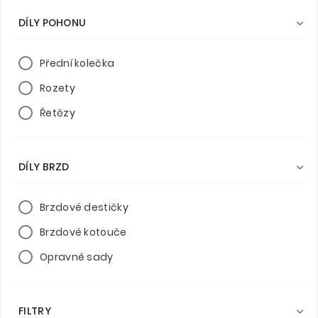
DÍLY POHONU

Přední kolečka
Rozety
Řetězy
DÍLY BRZD

Brzdové destičky
Brzdové kotouče
Opravné sady
FILTRY
