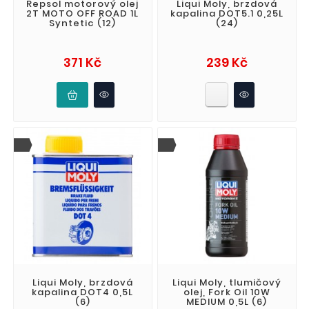
Repsol motorový olej
Liqui Moly, brzdová
2T MOTO OFF ROAD 1L
kapalina DOT5.1 0,25L
Syntetic (12)
(24)
Cena
Cena
371 Kč
239 Kč
Liqui Moly, brzdová
Liqui Moly, tlumičový
kapalina DOT4 0,5L
olej, Fork Oil 10W
(6)
MEDIUM 0,5L (6)