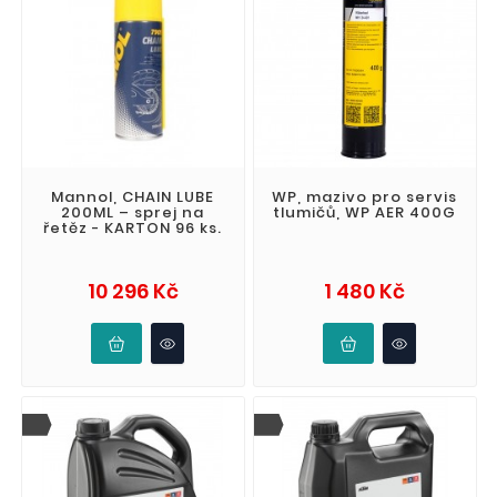
Mannol, CHAIN LUBE
WP, mazivo pro servis
200ML – sprej na
tlumičů, WP AER 400G
řetěz - KARTON 96 ks.
Cena
Cena
10 296 Kč
1 480 Kč