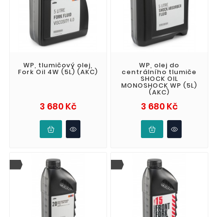
WP, tlumičový olej,
WP, olej do
Fork Oil 4W (5L) (AKC)
centrálního tlumiče
SHOCK OIL
MONOSHOCK WP (5L)
(AKC)
Cena
Cena
3 680 Kč
3 680 Kč