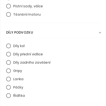
Pístní sady, válce
Těsnění motoru
DÍLY PODVOZKU

Díly kol
Díly přední vidlice
Díly zadního zavěšení
Gripy
Lanka
Páčky
Řídítka