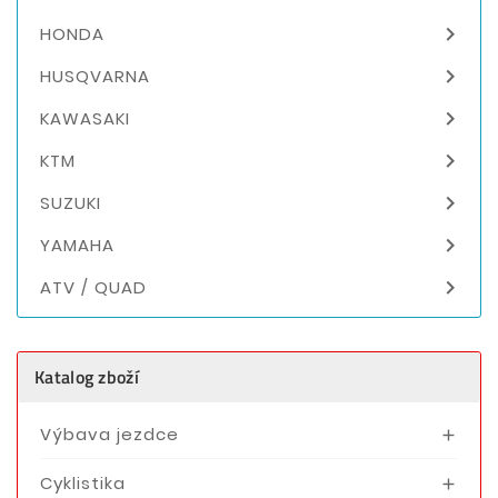

HONDA

HUSQVARNA

KAWASAKI

KTM

SUZUKI

YAMAHA

ATV / QUAD
Katalog zboží
Výbava jezdce

Cyklistika
