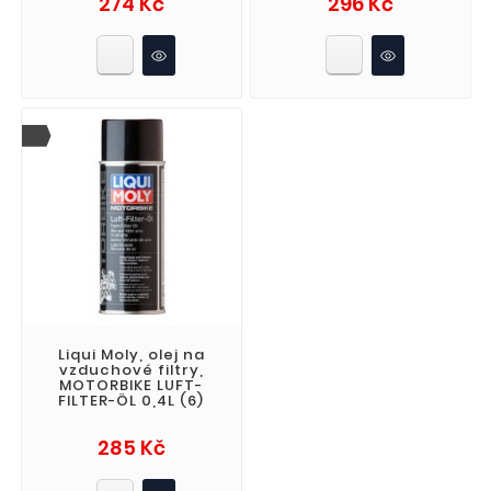
274 Kč
296 Kč
Liqui Moly, olej na
vzduchové filtry,
MOTORBIKE LUFT-
FILTER-ÖL 0,4L (6)
Cena
285 Kč