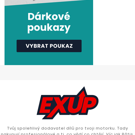
Tvůj spolehlivý dodavatel dílů pro tvoji motorku. Tady
nakupují profesionálové a ti, co vědí co chtějí. Víc jak 80tis.