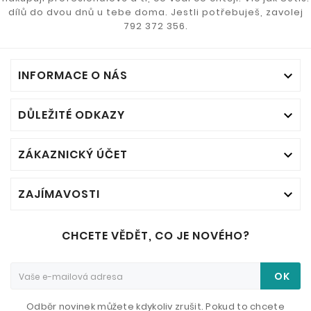
dílů do dvou dnů u tebe doma. Jestli potřebuješ, zavolej
792 372 356.
INFORMACE O NÁS

DŮLEŽITÉ ODKAZY

ZÁKAZNICKÝ ÚČET

ZAJÍMAVOSTI

CHCETE VĚDĚT, CO JE NOVÉHO?
OK
Odběr novinek můžete kdykoliv zrušit. Pokud to chcete