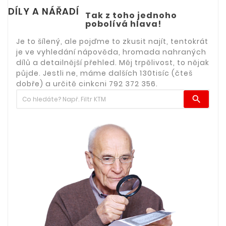
DÍLY A NÁŘADÍ
Tak z toho jednoho
pobolívá hlava!
Je to šílený, ale pojďme to zkusit najít, tentokrát
je ve vyhledání nápověda, hromada nahraných
dílů a detailnější přehled. Měj trpělivost, to nějak
půjde. Jestli ne, máme dalších 130tisíc (čteš
dobře) a určitě cinkcni 792 372 356.
