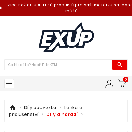
Více než 80.000 kusů produktů pro vaši motorku na jed
nt_photo
místě.

0

home
Díly podvozku
Lanka a
příslušenství
Díly a nářadí