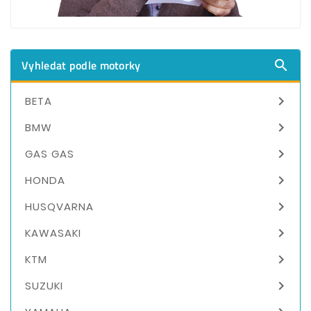
Vyhledat podle motorky


BETA

BMW

GAS GAS

HONDA

HUSQVARNA

KAWASAKI

KTM

SUZUKI