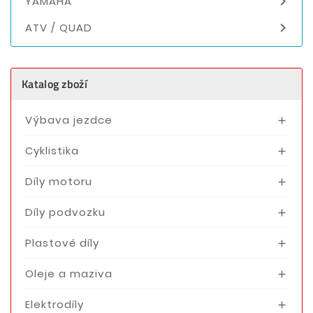

YAMAHA

ATV / QUAD
Katalog zboží
Výbava jezdce

Cyklistika

Díly motoru

Díly podvozku

Plastové díly

Oleje a maziva

Elektrodíly
