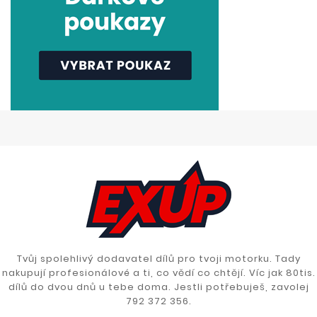
Tvůj spolehlivý dodavatel dílů pro tvoji motorku. Tady
nakupují profesionálové a ti, co vědí co chtějí. Víc jak 80tis.
dílů do dvou dnů u tebe doma. Jestli potřebuješ, zavolej
792 372 356.