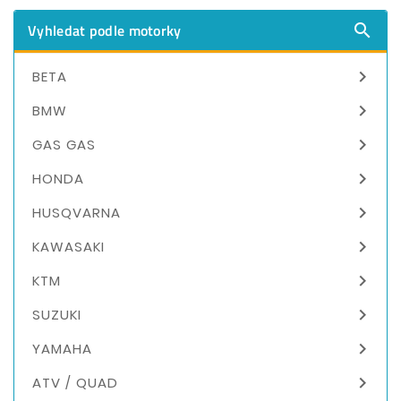
Vyhledat podle motorky


BETA

BMW

GAS GAS

HONDA

HUSQVARNA

KAWASAKI

KTM

SUZUKI

YAMAHA

ATV / QUAD