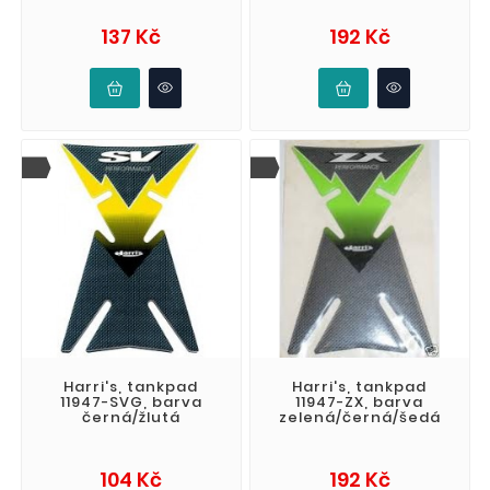
Cena
Cena
137 Kč
192 Kč
Harri's, tankpad
Harri's, tankpad
11947-SVG, barva
11947-ZX, barva
černá/žlutá
zelená/černá/šedá
Cena
Cena
104 Kč
192 Kč