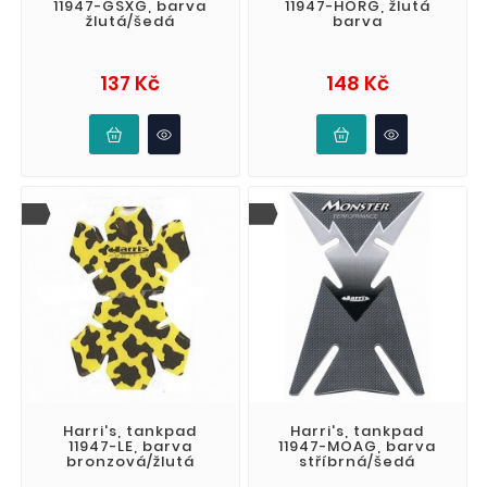
11947-GSXG, barva
11947-HORG, žlutá
žlutá/šedá
barva
Cena
Cena
137 Kč
148 Kč
Harri's, tankpad
Harri's, tankpad
11947-LE, barva
11947-MOAG, barva
bronzová/žlutá
stříbrná/šedá