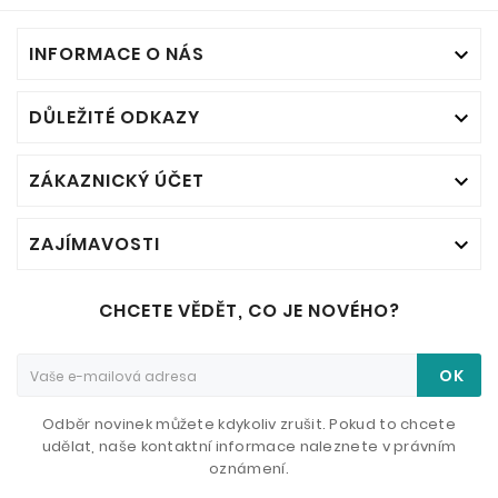
INFORMACE O NÁS

DŮLEŽITÉ ODKAZY

ZÁKAZNICKÝ ÚČET

ZAJÍMAVOSTI

CHCETE VĚDĚT, CO JE NOVÉHO?
OK
Odběr novinek můžete kdykoliv zrušit. Pokud to chcete
udělat, naše kontaktní informace naleznete v právním
oznámení.