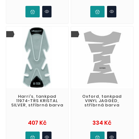
Harri's, tankpad
Oxford, tankpad
11974-TRS KRISTAL
VINYL JAGGED,
SILVER, stříbrná barva
stříbrná barva
Cena
Cena
407 Kč
334 Kč