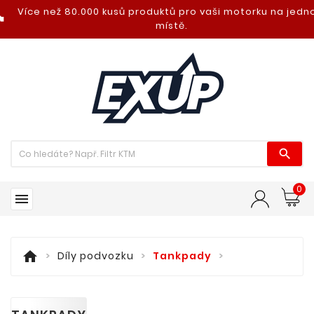
Více než 80.000 kusů produktů pro vaši motorku na jed
nt_photo
místě.

0

home
Díly podvozku
Tankpady