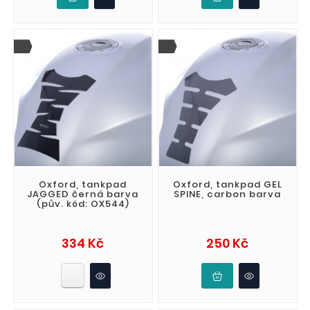
Oxford, tankpad
Oxford, tankpad GEL
JAGGED černá barva
SPINE, carbon barva
(pův. kód: OX544)
Cena
Cena
334 Kč
250 Kč