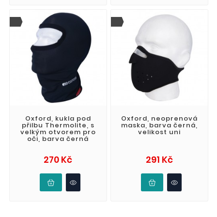
Oxford, kukla pod
Oxford, neoprenová
přilbu Thermolite, s
maska, barva černá,
velkým otvorem pro
velikost uni
oči, barva černá
Cena
Cena
270 Kč
291 Kč