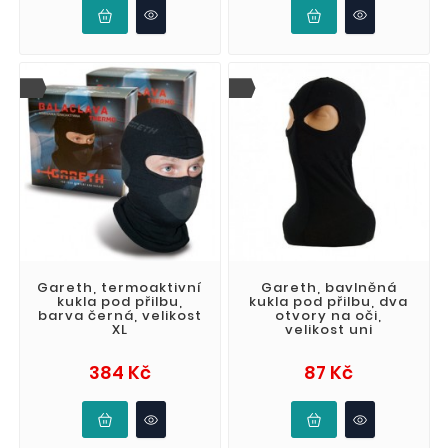
Gareth, termoaktivní
Gareth, bavlněná
kukla pod přilbu,
kukla pod přilbu, dva
barva černá, velikost
otvory na oči,
XL
velikost uni
Cena
Cena
384 Kč
87 Kč