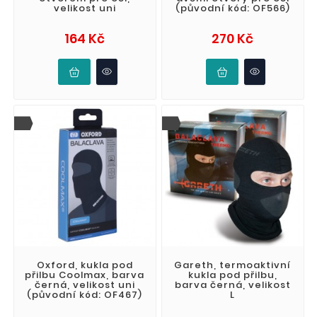
velikost uni
(původní kód: OF566)
Cena
Cena
164 Kč
270 Kč
Oxford, kukla pod
Gareth, termoaktivní
přilbu Coolmax, barva
kukla pod přilbu,
černá, velikost uni
barva černá, velikost
(původní kód: OF467)
L