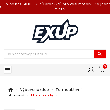
Více než 80.000 kusů produktů pro vaši motorku na jed
nt_photo
místě.

0

home
Výbava jezdce
Termoaktivní
oblečení
Moto kukly