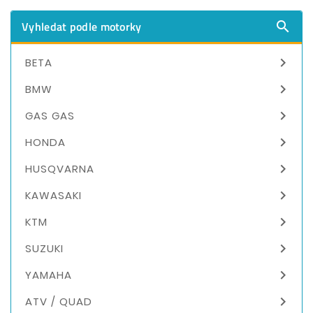
Vyhledat podle motorky


BETA

BMW

GAS GAS

HONDA

HUSQVARNA

KAWASAKI

KTM

SUZUKI

YAMAHA

ATV / QUAD