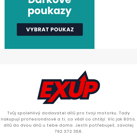
Tvůj spolehlivý dodavatel dílů pro tvoji motorku. Tady
nakupují profesionálové a ti, co vědí co chtějí. Víc jak 80tis.
dílů do dvou dnů u tebe doma. Jestli potřebuješ, zavolej
792 372 356.