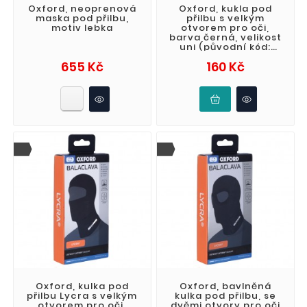
Oxford, neoprenová
Oxford, kukla pod
maska pod přilbu,
přilbu s velkým
motiv lebka
otvorem pro oči,
barva černá, velikost
uni (původní kód:
OF466)
Cena
Cena
655 Kč
160 Kč
Oxford, kulka pod
Oxford, bavlněná
přilbu Lycra s velkým
kulka pod přilbu, se
otvorem pro oči,
dvěmi otvory pro oči