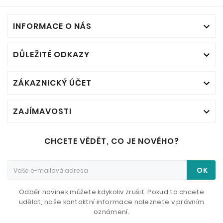
INFORMACE O NÁS

DŮLEŽITÉ ODKAZY

ZÁKAZNICKÝ ÚČET

ZAJÍMAVOSTI

CHCETE VĚDĚT, CO JE NOVÉHO?
OK
Odběr novinek můžete kdykoliv zrušit. Pokud to chcete
udělat, naše kontaktní informace naleznete v právním
oznámení.