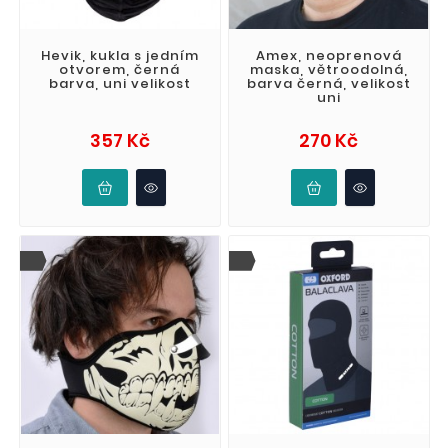
Hevik, kukla s jedním
Amex, neoprenová
otvorem, černá
maska, větroodolná,
barva, uni velikost
barva černá, velikost
uni
Cena
Cena
357 Kč
270 Kč