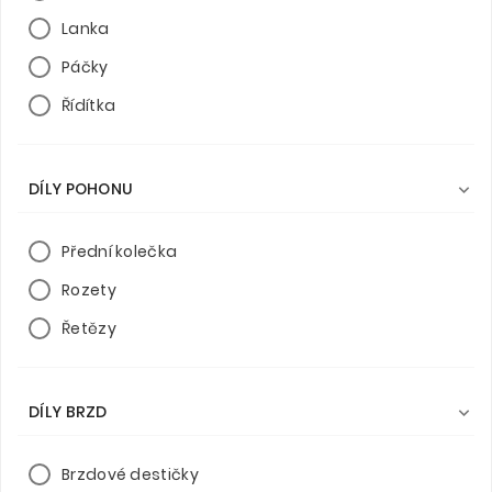
Lanka
Páčky
Řídítka
DÍLY POHONU

Přední kolečka
Rozety
Řetězy
DÍLY BRZD

Brzdové destičky