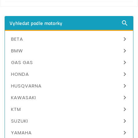
Vyhledat podle motorky


BETA

BMW

GAS GAS

HONDA

HUSQVARNA

KAWASAKI

KTM

SUZUKI

YAMAHA