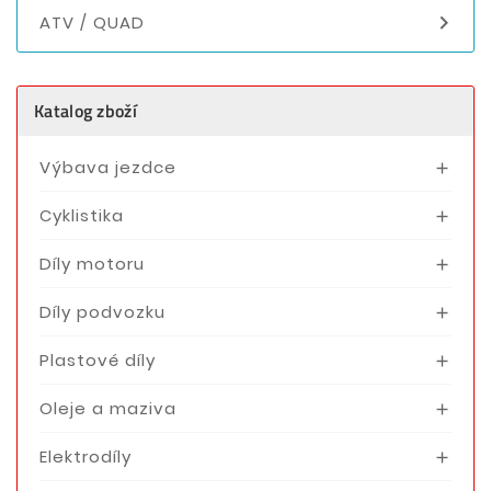

ATV / QUAD
Katalog zboží
Výbava jezdce

Cyklistika

Díly motoru

Díly podvozku

Plastové díly

Oleje a maziva

Elektrodíly
