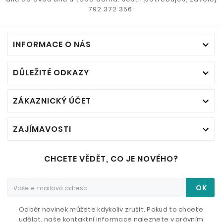
792 372 356.
INFORMACE O NÁS

DŮLEŽITÉ ODKAZY

ZÁKAZNICKÝ ÚČET

ZAJÍMAVOSTI

CHCETE VĚDĚT, CO JE NOVÉHO?
OK
Odběr novinek můžete kdykoliv zrušit. Pokud to chcete
udělat, naše kontaktní informace naleznete v právním