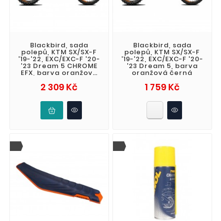
Blackbird, sada
Blackbird, sada
polepů, KTM SX/SX-F
polepů, KTM SX/SX-F
'19-'22, EXC/EXC-F '20-
'19-'22, EXC/EXC-F '20-
'23 Dream 5 CHROME
'23 Dream 5, barva
EFX, barva oranžová
oranžová černá
černá
Cena
Cena
2 309 Kč
1 759 Kč