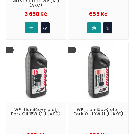
MONOSHOCK WP (5L)
(AKC)
Cena
Cena
3 680 Kč
655 Kč
WP, tlumičový olej,
WP, tlumičový olej,
Fork Oil 15W (1L) (AKC)
Fork Oil 10W (1L) (AKC)
Cena
Cena