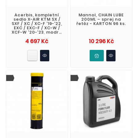
Acerbis, kompletní
Mannol, CHAIN LUBE
sedlo X-AIR KTM SX /
200ML – sprej na
SXF / XC / XC-F '19-'22,
řetěz - KARTON 96 ks.
EXC / EXC-F / XC-W /
XCF-W '20-'23, modrá
barva
Cena
Cena
4 697 Kč
10 296 Kč