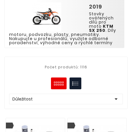
2019
Stovky
ověřených
dílů pro
moto
KTM
SX
2
5
0
. Díly
motoru, podvozku, plasty, pneumatiky.
Nakupujte u profesionálů, využijte odborné
poradenství, výhodné ceny a rychlé termíny
Počet produktů: 1116

Důležitost