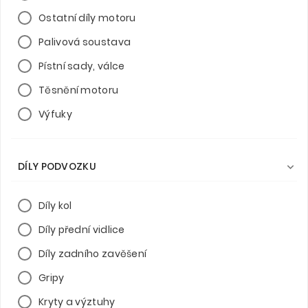
Ostatní díly motoru
Palivová soustava
Pístní sady, válce
Těsnění motoru
Výfuky
DÍLY PODVOZKU

Díly kol
Díly přední vidlice
Díly zadního zavěšení
Gripy
Kryty a výztuhy