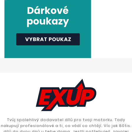
Tvůj spolehlivý dodavatel dílů pro tvoji motorku. Tady
nakupují profesionálové a ti, co vědí co chtějí. Víc jak 80tis.
dílů do dvou dnů u tebe doma. Jestli potřebuješ, zavolej