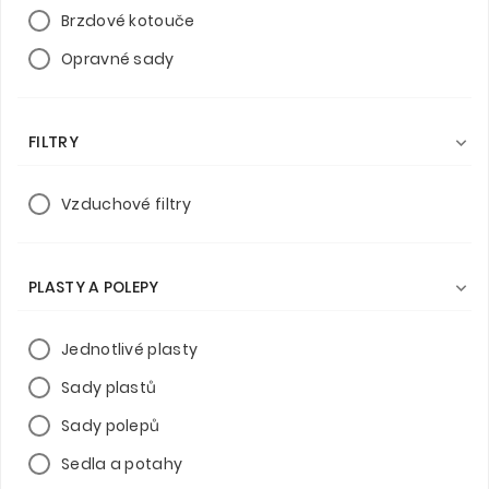
Brzdové kotouče
Opravné sady
FILTRY

Vzduchové filtry
PLASTY A POLEPY

Jednotlivé plasty
Sady plastů
Sady polepů
Sedla a potahy