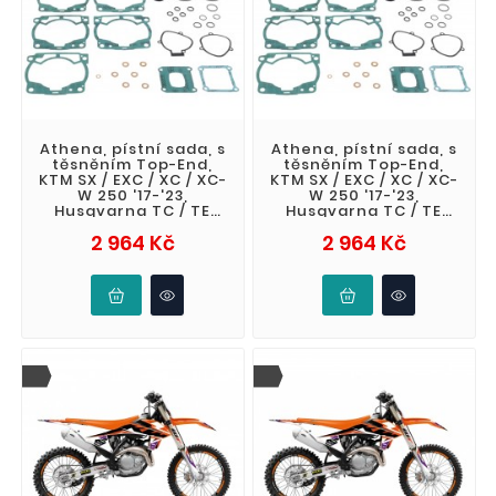
Athena, pístní sada, s
Athena, pístní sada, s
těsněním Top-End,
těsněním Top-End,
KTM SX / EXC / XC / XC-
KTM SX / EXC / XC / XC-
W 250 '17-'23,
W 250 '17-'23,
Husqvarna TC / TE
Husqvarna TC / TE
250 '17-'23, Gas Gas
250 '17-'23, Gas Gas
Cena
Cena
2 964 Kč
2 964 Kč
EC / EX /
EC / EX /