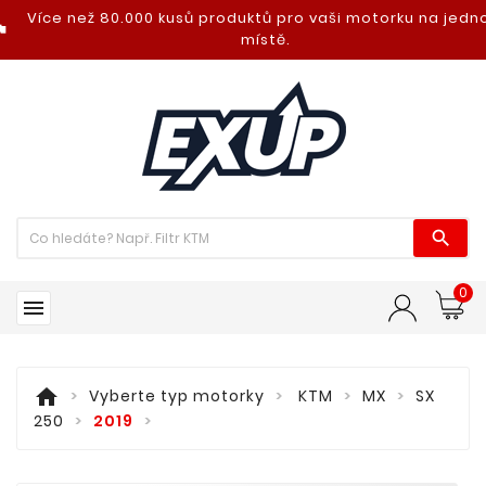
Více než 80.000 kusů produktů pro vaši motorku na jed
nt_photo
místě.

0

home
Vyberte typ motorky
KTM
MX
SX
250
2019