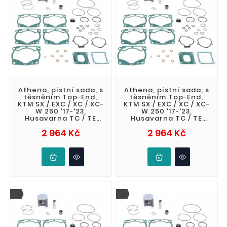
Athena, pístní sada, s
Athena, pístní sada, s
těsněním Top-End,
těsněním Top-End,
KTM SX / EXC / XC / XC-
KTM SX / EXC / XC / XC-
W 250 '17-'23,
W 250 '17-'23,
Husqvarna TC / TE
Husqvarna TC / TE
250 '17-'23, Gas Gas
250 '17-'23, Gas Gas
Cena
Cena
2 964 Kč
2 964 Kč
EC / EX /
EC / EX /