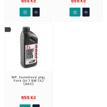
655 Kč
655 Kč
WP, tlumičový olej,
Fork Oil 7,5W (1L)
(AKC)
Cena
655 Kč