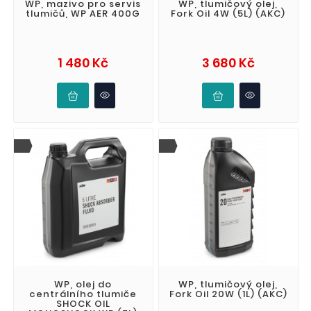
WP, mazivo pro servis
WP, tlumičový olej,
tlumičů, WP AER 400G
Fork Oil 4W (5L) (AKC)
Cena
Cena
1 480 Kč
3 680 Kč
WP, olej do
WP, tlumičový olej,
centrálního tlumiče
Fork Oil 20W (1L) (AKC)
SHOCK OIL