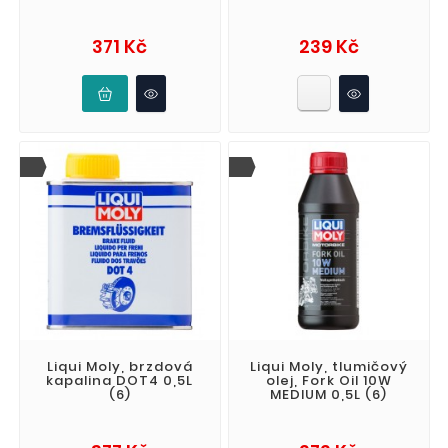
Cena
Cena
371 Kč
239 Kč
Liqui Moly, brzdová
Liqui Moly, tlumičový
kapalina DOT4 0,5L
olej, Fork Oil 10W
(6)
MEDIUM 0,5L (6)
Cena
Cena