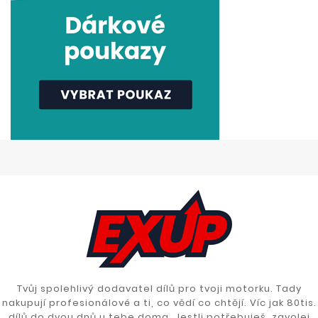
Tvůj spolehlivý dodavatel dílů pro tvoji motorku. Tady
nakupují profesionálové a ti, co vědí co chtějí. Víc jak 80tis.
dílů do dvou dnů u tebe doma. Jestli potřebuješ, zavolej