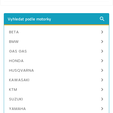
Vyhledat podle motorky


BETA

BMW

GAS GAS

HONDA

HUSQVARNA

KAWASAKI

KTM

SUZUKI

YAMAHA