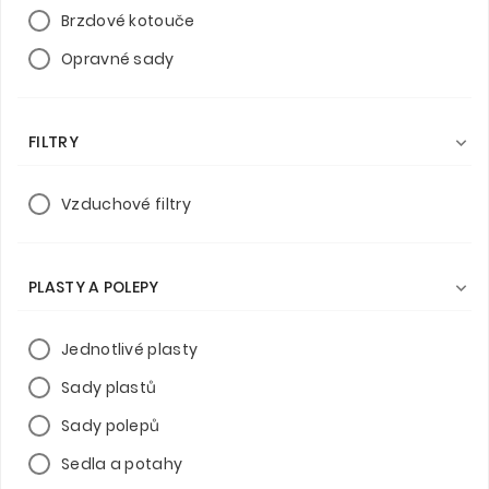
Brzdové kotouče
Opravné sady
FILTRY

Vzduchové filtry
PLASTY A POLEPY

Jednotlivé plasty
Sady plastů
Sady polepů
Sedla a potahy