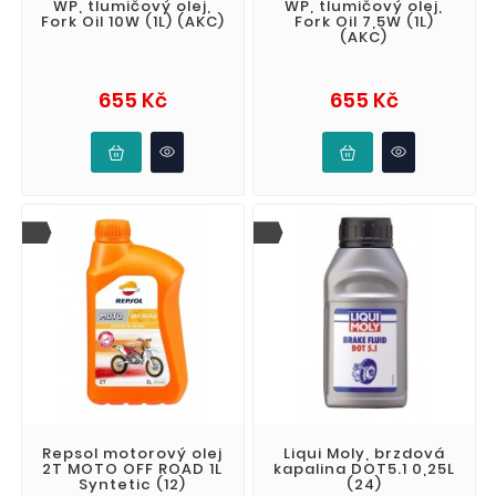
WP, tlumičový olej,
WP, tlumičový olej,
Fork Oil 10W (1L) (AKC)
Fork Oil 7,5W (1L)
(AKC)
Cena
Cena
655 Kč
655 Kč
Repsol motorový olej
Liqui Moly, brzdová
2T MOTO OFF ROAD 1L
kapalina DOT5.1 0,25L
Syntetic (12)
(24)