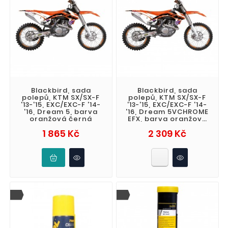
Blackbird, sada
Blackbird, sada
polepů, KTM SX/SX-F
polepů, KTM SX/SX-F
'13-'15, EXC/EXC-F '14-
'13-'15, EXC/EXC-F '14-
'16, Dream 5, barva
'16, Dream 5VCHROME
oranžová černá
EFX, barva oranžová
černá
Cena
Cena
1 865 Kč
2 309 Kč