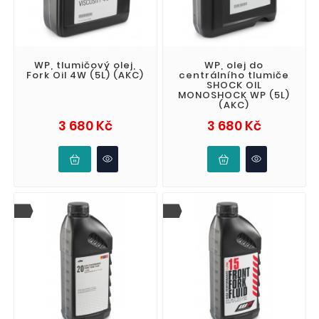
WP, tlumičový olej,
WP, olej do
Fork Oil 4W (5L) (AKC)
centrálního tlumiče
SHOCK OIL
MONOSHOCK WP (5L)
(AKC)
Cena
Cena
3 680 Kč
3 680 Kč