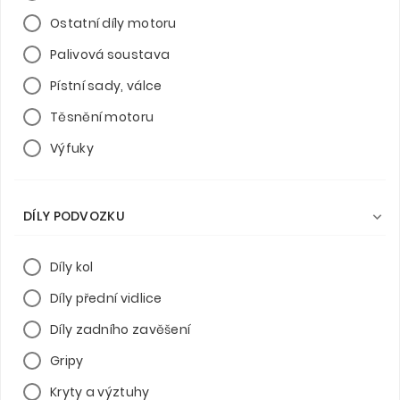
Ostatní díly motoru
Palivová soustava
Pístní sady, válce
Těsnění motoru
Výfuky
DÍLY PODVOZKU

Díly kol
Díly přední vidlice
Díly zadního zavěšení
Gripy
Kryty a výztuhy