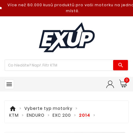
Více než 80.000 kusů produktů pro vaši motorku na jed
nt_photo
místě.

0

home
Vyberte typ motorky
KTM
ENDURO
EXC 200
2014