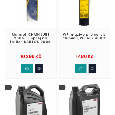
Mannol, CHAIN LUBE
WP, mazivo pro servis
200ML – sprej na
tlumičů, WP AER 400G
řetěz - KARTON 96 ks.
Cena
Cena
10 296 Kč
1 480 Kč