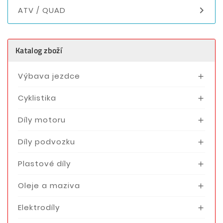

ATV / QUAD
Katalog zboží
Výbava jezdce

Cyklistika

Díly motoru

Díly podvozku

Plastové díly

Oleje a maziva

Elektrodíly
