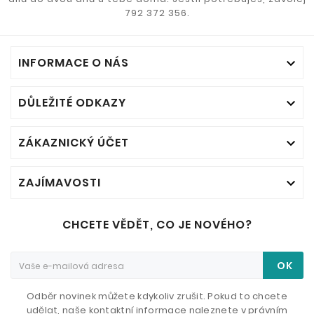
792 372 356.
INFORMACE O NÁS

DŮLEŽITÉ ODKAZY

ZÁKAZNICKÝ ÚČET

ZAJÍMAVOSTI

CHCETE VĚDĚT, CO JE NOVÉHO?
OK
Odběr novinek můžete kdykoliv zrušit. Pokud to chcete
udělat, naše kontaktní informace naleznete v právním