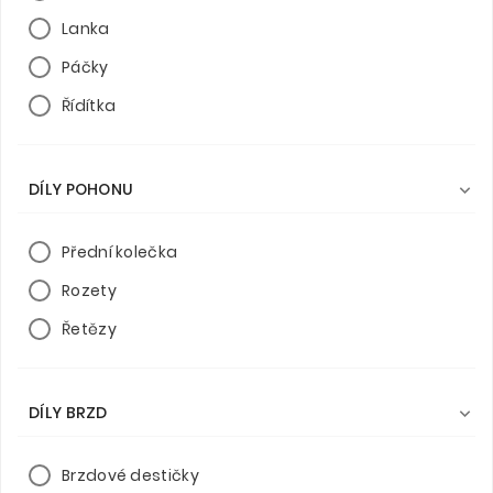
Lanka
Páčky
Řídítka
DÍLY POHONU

Přední kolečka
Rozety
Řetězy
DÍLY BRZD

Brzdové destičky