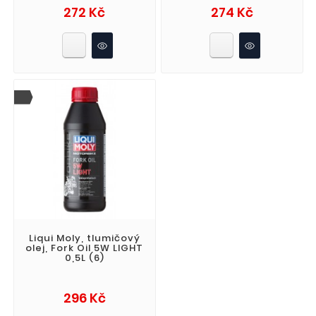
Cena
Cena
272 Kč
274 Kč
Liqui Moly, tlumičový
olej, Fork Oil 5W LIGHT
0,5L (6)
Cena
296 Kč