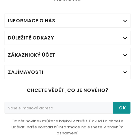
INFORMACE O NÁS

DŮLEŽITÉ ODKAZY

ZÁKAZNICKÝ ÚČET

ZAJÍMAVOSTI

CHCETE VĚDĚT, CO JE NOVÉHO?
OK
Odběr novinek můžete kdykoliv zrušit. Pokud to chcete
udělat, naše kontaktní informace naleznete v právním
oznámení.