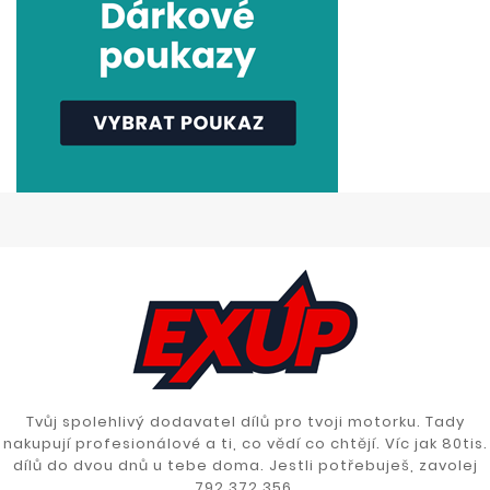
Tvůj spolehlivý dodavatel dílů pro tvoji motorku. Tady
nakupují profesionálové a ti, co vědí co chtějí. Víc jak 80tis.
dílů do dvou dnů u tebe doma. Jestli potřebuješ, zavolej
792 372 356.