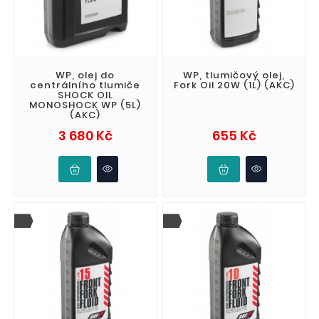
WP, olej do
WP, tlumičový olej,
centrálního tlumiče
Fork Oil 20W (1L) (AKC)
SHOCK OIL
MONOSHOCK WP (5L)
(AKC)
Cena
Cena
3 680 Kč
655 Kč