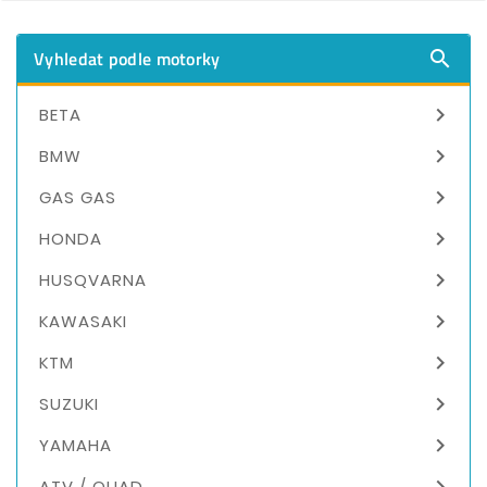
Vyhledat podle motorky


BETA

BMW

GAS GAS

HONDA

HUSQVARNA

KAWASAKI

KTM

SUZUKI

YAMAHA

ATV / QUAD