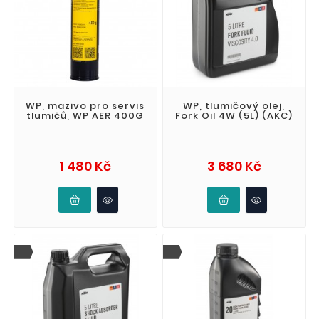
WP, mazivo pro servis
WP, tlumičový olej,
tlumičů, WP AER 400G
Fork Oil 4W (5L) (AKC)
Cena
Cena
1 480 Kč
3 680 Kč