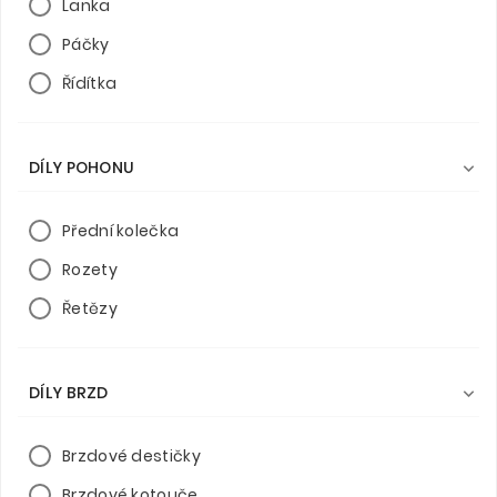
Lanka
Páčky
Řídítka
DÍLY POHONU

Přední kolečka
Rozety
Řetězy
DÍLY BRZD

Brzdové destičky
Brzdové kotouče