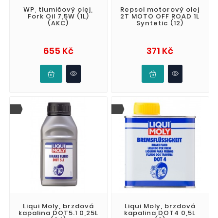
WP, tlumičový olej,
Repsol motorový olej
Fork Oil 7,5W (1L)
2T MOTO OFF ROAD 1L
(AKC)
Syntetic (12)
Cena
Cena
655 Kč
371 Kč
Liqui Moly, brzdová
Liqui Moly, brzdová
kapalina DOT5.1 0,25L
kapalina DOT4 0,5L