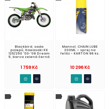
Blackbird, sada
Mannol, CHAIN LUBE
polepů, Kawasaki KX
200ML – sprej na
125/250 '03-'08 Dream
řetěz - KARTON 96 ks.
5, barva zelená černá
Cena
Cena
1 759 Kč
10 296 Kč