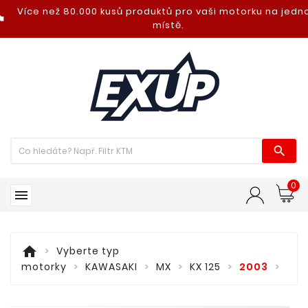
Více než 80.000 kusů produktů pro vaši motorku na jed
nt_photo
místě.

0

home
Vyberte typ
motorky
KAWASAKI
MX
KX 125
2003