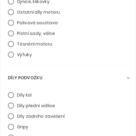
Ojnice, klikovky
Ostatní díly motoru
Palivová soustava
Pístní sady, válce
Těsnění motoru
Výfuky
DÍLY PODVOZKU

Díly kol
Díly přední vidlice
Díly zadního zavěšení
Gripy