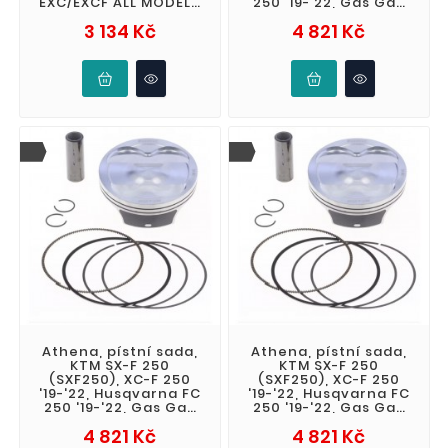
EXC/EXCF ALL MODELS
250 '19-'22, Gas Gas
'17-'19) zvýšené (
EX / MC 250 F '21-'23
Cena
Cena
3 134 Kč
4 821 Kč
(4T) BIG B
Athena, pístní sada,
Athena, pístní sada,
KTM SX-F 250
KTM SX-F 250
(SXF250), XC-F 250
(SXF250), XC-F 250
'19-'22, Husqvarna FC
'19-'22, Husqvarna FC
250 '19-'22, Gas Gas
250 '19-'22, Gas Gas
EX / MC 250 F '21-'23
EX / MC 250 F '21-'23
Cena
Cena
4 821 Kč
4 821 Kč
(4T) BIG B
(4T) BIG B