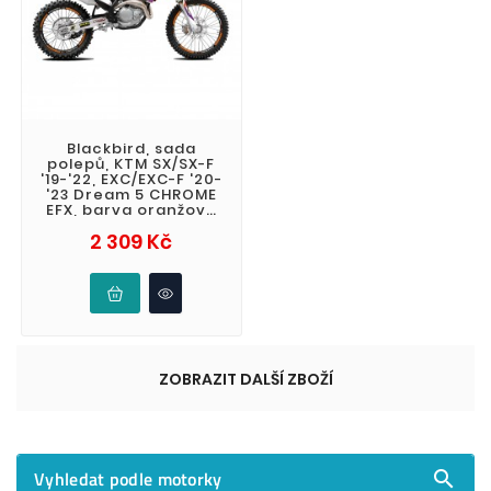
Blackbird, sada
polepů, KTM SX/SX-F
'19-'22, EXC/EXC-F '20-
'23 Dream 5 CHROME
EFX, barva oranžová
černá
Cena
2 309 Kč
ZOBRAZIT DALŠÍ ZBOŽÍ
Vyhledat podle motorky
