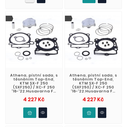
Athena, pístní sada, s
Athena, pístní sada, s
těsněním Top-End,
těsněním Top-End,
KTM SX-F 250
KTM SX-F 250
(SXF250) / XC-F 250
(SXF250) / XC-F 250
'16-'22,Husqvarna FC
'16-'22,Husqvarna FC
250 '16-'22, Gas Gas
250 '16-'22, Gas Gas
Cena
Cena
4 227 Kč
4 227 Kč
MC 250 F '2
MC 250 F '2