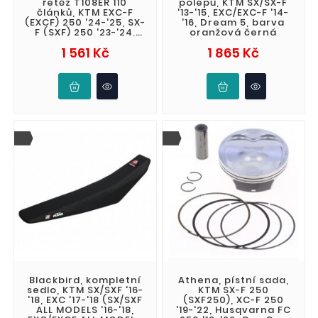
řetěz T108ER 110
polepů, KTM SX/SX-F
článků, KTM EXC-F
'13-'15, EXC/EXC-F '14-
(EXCF) 250 '24-'25, SX-
'16, Dream 5, barva
F (SXF) 250 '23-'24,
oranžová černá
Husqvarna FC / FE 250
Cena
Cena
1 561 Kč
1 865 Kč
/ 350 '23-
Blackbird, kompletní
Athena, pístní sada,
sedlo, KTM SX/SXF '16-
KTM SX-F 250
'18, EXC '17-'18 (SX/SXF
(SXF250), XC-F 250
ALL MODELS '16-'18,
'19-'22, Husqvarna FC