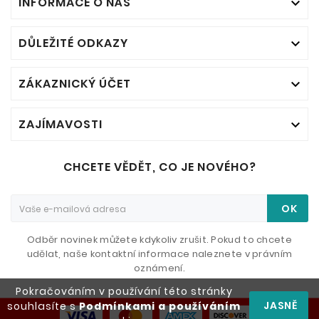
INFORMACE O NÁS

DŮLEŽITÉ ODKAZY

ZÁKAZNICKÝ ÚČET

ZAJÍMAVOSTI

CHCETE VĚDĚT, CO JE NOVÉHO?
OK
Odběr novinek můžete kdykoliv zrušit. Pokud to chcete
udělat, naše kontaktní informace naleznete v právním
oznámení.
Pokračováním v používání této stránky
JASNĚ
souhlasíte s
Podmínkami a používáním