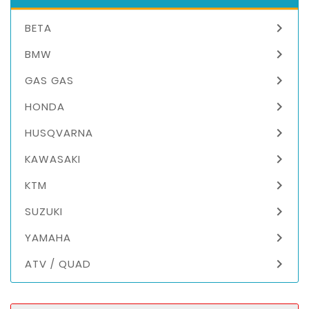

BETA

BMW

GAS GAS

HONDA

HUSQVARNA

KAWASAKI

KTM

SUZUKI

YAMAHA

ATV / QUAD