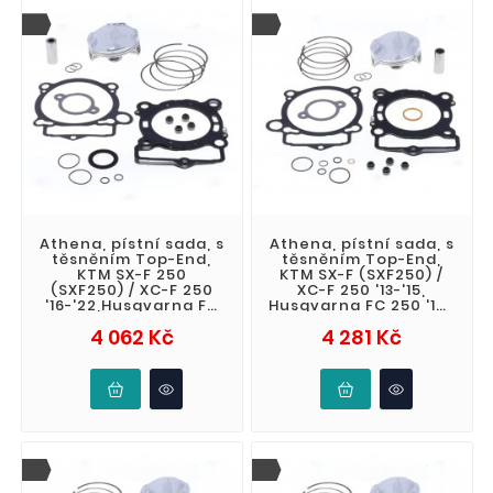
Athena, pístní sada, s
Athena, pístní sada, s
těsněním Top-End,
těsněním Top-End,
KTM SX-F 250
KTM SX-F (SXF250) /
(SXF250) / XC-F 250
XC-F 250 '13-'15,
'16-'22,Husqvarna FC
Husqvarna FC 250 '14-
250 '16-'22, Gas Gas
'15 (4T) kovaný (STD.
Cena
Cena
4 062 Kč
4 281 Kč
MC 250 F '2
+ 0,02