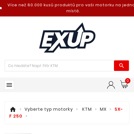
Více než 80.000 kusů produktů pro vaši motorku na jed
nt_photo
místě.

0

home
Vyberte typ motorky
KTM
MX
SX-
F 250