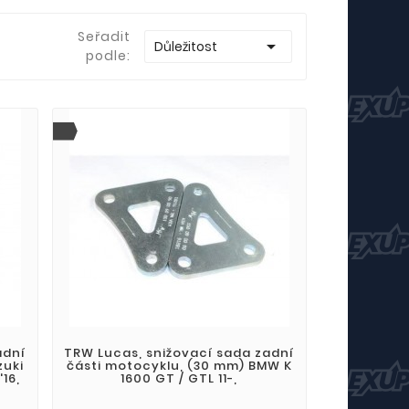
Seřadit

Důležitost
podle:
adní
TRW Lucas, snižovací sada zadní
zuki
části motocyklu, (30 mm) BMW K
'16,
1600 GT / GTL 11-,