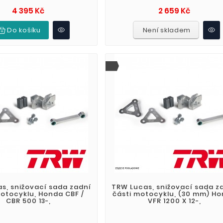
Cena
Cena
4 395 Kč
2 659 Kč
Do košíku
Není skladem
s, snižovací sada zadní
TRW Lucas, snižovací sada z
motocyklu, Honda CBF /
části motocyklu, (30 mm) H
CBR 500 13-,
VFR 1200 X 12-,