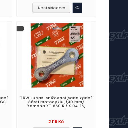
Není skladem
adní
TRW Lucas, snižovací sada zadní
 CS
části motocyklu, (30 mm)
Yamaha XT 660 R / X 04-16,
Cena
2 115 Kč