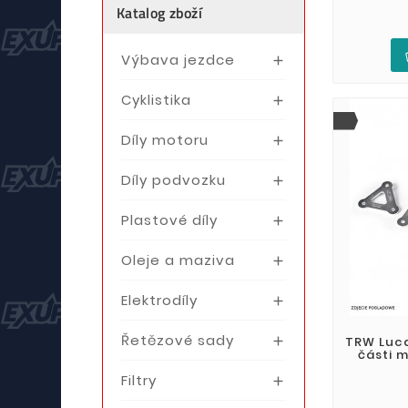
Katalog zboží
Výbava jezdce

Cyklistika

Díly motoru

Díly podvozku

Plastové díly

Oleje a maziva

Elektrodíly

Řetězové sady
TRW Luca

části 
Filtry
