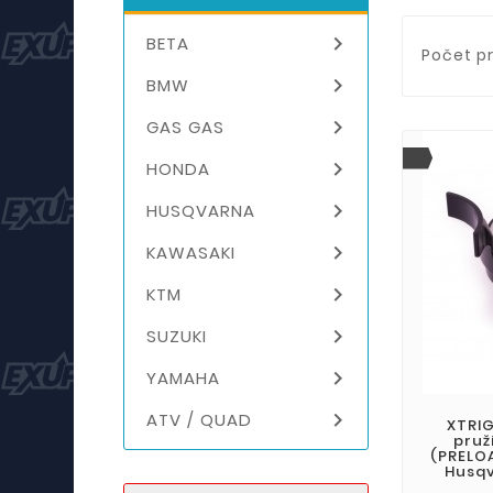

BETA
Počet pr

BMW

GAS GAS

HONDA

HUSQVARNA

KAWASAKI

KTM

SUZUKI

YAMAHA

ATV / QUAD
XTRIG
pruž
(PRELO
Husqv