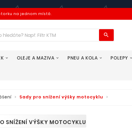
otorku na jednom místě.

EK
OLEJE A MAZIVA
PNEU A KOLA
POLEPY
ěšení
Sady pro snížení výšky motocyklu
O SNÍŽENÍ VÝŠKY MOTOCYKLU