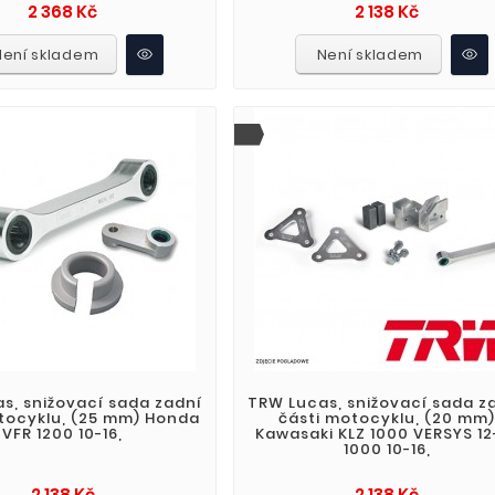
Cena
Cena
2 368 Kč
2 138 Kč
Není skladem
Není skladem
s, snižovací sada zadní
TRW Lucas, snižovací sada z
tocyklu, (25 mm) Honda
části motocyklu, (20 mm
VFR 1200 10-16,
Kawasaki KLZ 1000 VERSYS 12-
1000 10-16,
Cena
Cena
2 138 Kč
2 138 Kč