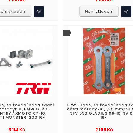
Není skladem
Není skladem
s, snižovací sada zadní
TRW Lucas, snižovací sada z
motocyklu, BMW G 650
části motocyklu, (30 mm) Su
NTRY / XMOTO 07-10,
SFV 650 GLADIUS 09-16, SV 
I MONSTER 1200 16-,
16-,
Cena
Cena
3 114 Kč
2 155 Kč