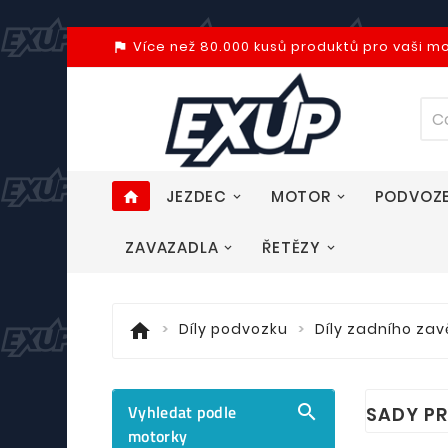
Více než 80.000 kusů produktů pro vaši m
assistant_photo
JEZDEC
MOTOR
PODVOZ
home
ZAVAZADLA
ŘETĚZY
home
Díly podvozku
Díly zadního zav
Vyhledat podle

SADY PR
motorky