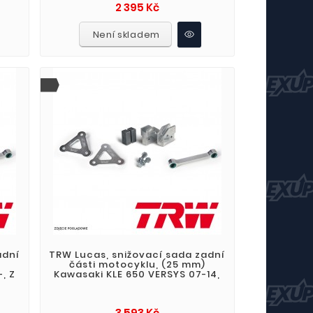
Cena
2 395 Kč
Není skladem
adní
TRW Lucas, snižovací sada zadní
)
části motocyklu, (25 mm)
, Z
Kawasaki KLE 650 VERSYS 07-14,
Cena
3 593 Kč