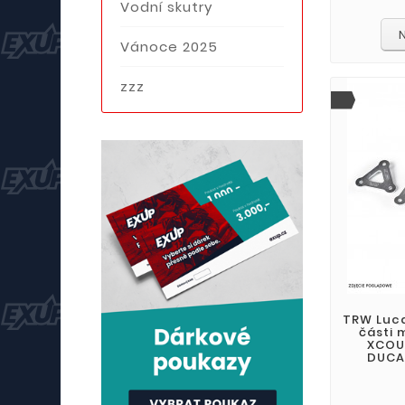
Vodní skutry
Vánoce 2025
zzz
TRW Luca
části 
XCOU
DUCAT