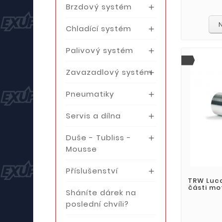
Brzdový systém

Chladící systém

Palivový systém

Zavazadlový systém

Pneumatiky

Servis a dílna

Duše - Tubliss -

Mousse
Příslušenství

TRW Luca
části mo
Sháníte dárek na
poslední chvíli?