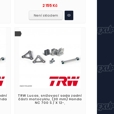
Cena
2 155 Kč
Není skladem
adní
TRW Lucas, snižovací sada zadní
onda
části motocyklu, (30 mm) Honda
NC 700 S / X 12-,