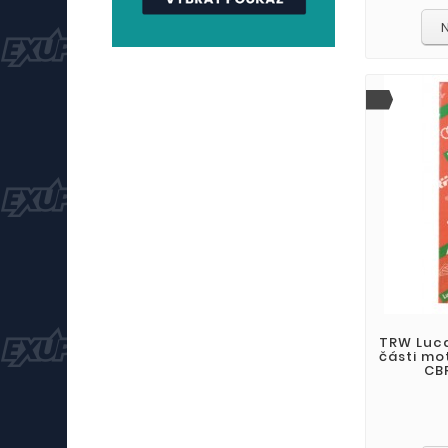
TRW Luca
části mo
CBR