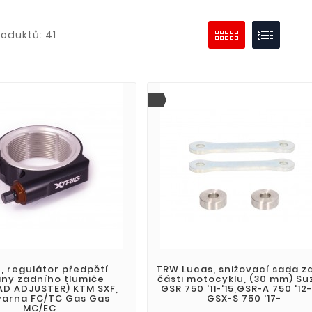
oduktů: 41
, regulátor předpětí
TRW Lucas, snižovací sada z
iny zadního tlumiče
části motocyklu, (30 mm) Su
AD ADJUSTER) KTM SXF,
GSR 750 '11-'15,GSR-A 750 '12-
arna FC/TC Gas Gas
GSX-S 750 '17-
MC/EC