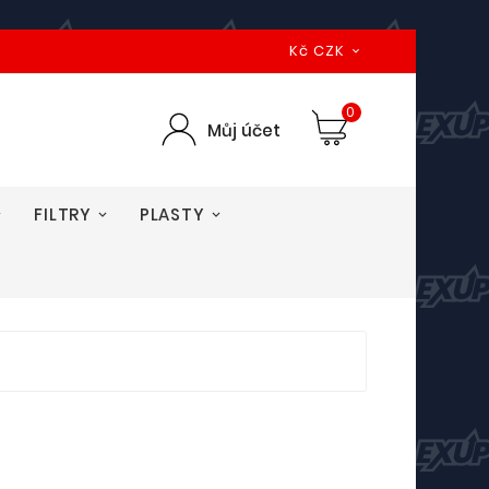
Kč CZK

0
Můj účet
FILTRY
PLASTY