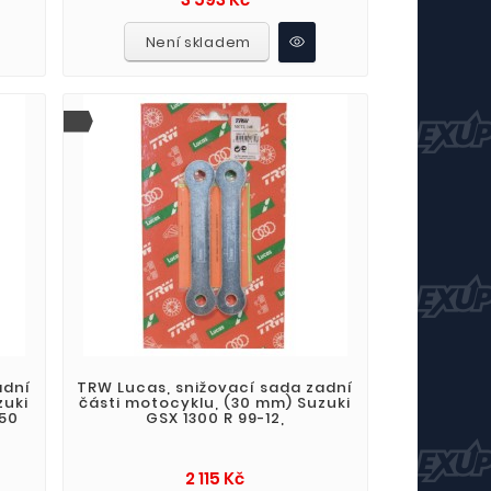
Není skladem
adní
TRW Lucas, snižovací sada zadní
zuki
části motocyklu, (30 mm) Suzuki
650
GSX 1300 R 99-12,
Cena
2 115 Kč