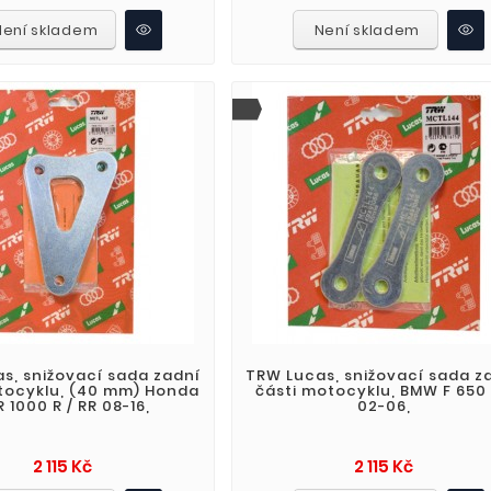
Není skladem
Není skladem
s, snižovací sada zadní
TRW Lucas, snižovací sada z
tocyklu, (40 mm) Honda
části motocyklu, BMW F 650
 1000 R / RR 08-16,
02-06,
Cena
Cena
2 115 Kč
2 115 Kč