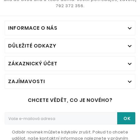
792 372 356.
INFORMACE O NÁS

DŮLEŽITÉ ODKAZY

ZÁKAZNICKÝ ÚČET

ZAJÍMAVOSTI

CHCETE VĚDĚT, CO JE NOVÉHO?
OK
Odběr novinek můžete kdykoliv zrušit. Pokud to chcete
udělat, naše kontaktní informace naleznete v právním