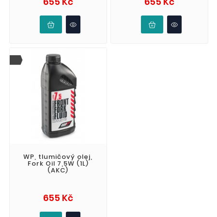
655 Kč
655 Kč
WP, tlumičový olej,
Fork Oil 7,5W (1L)
(AKC)
Cena
655 Kč