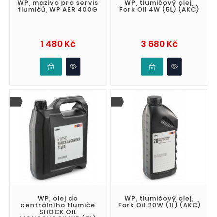
WP, mazivo pro servis
WP, tlumičový olej,
tlumičů, WP AER 400G
Fork Oil 4W (5L) (AKC)
Cena
Cena
1 480 Kč
3 680 Kč
WP, olej do
WP, tlumičový olej,
centrálního tlumiče
Fork Oil 20W (1L) (AKC)
SHOCK OIL