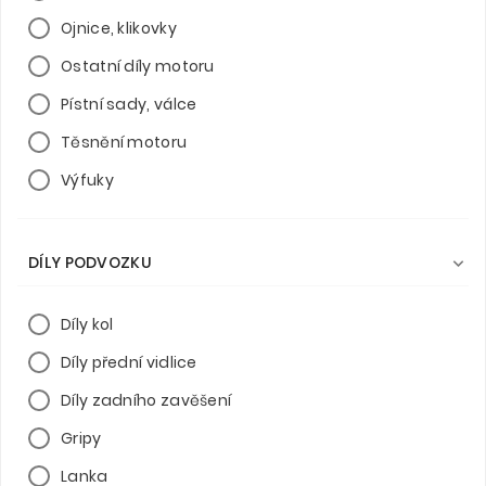
Ojnice, klikovky
Ostatní díly motoru
Pístní sady, válce
Těsnění motoru
Výfuky
DÍLY PODVOZKU

Díly kol
Díly přední vidlice
Díly zadního zavěšení
Gripy
Lanka