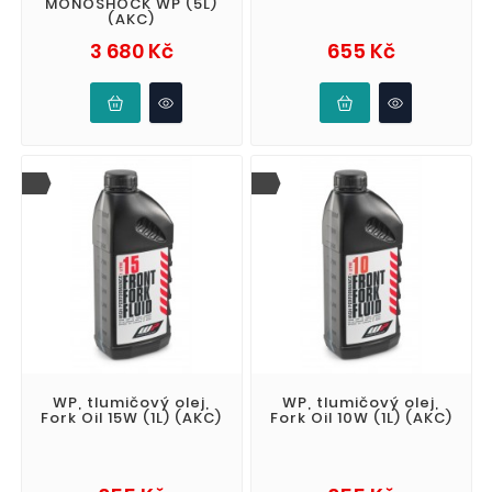
MONOSHOCK WP (5L)
(AKC)
Cena
Cena
3 680 Kč
655 Kč
WP, tlumičový olej,
WP, tlumičový olej,
Fork Oil 15W (1L) (AKC)
Fork Oil 10W (1L) (AKC)
Cena
Cena