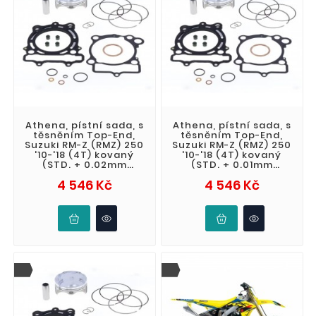
Athena, pístní sada, s
Athena, pístní sada, s
těsněním Top-End,
těsněním Top-End,
Suzuki RM-Z (RMZ) 250
Suzuki RM-Z (RMZ) 250
'10-'18 (4T) kovaný
'10-'18 (4T) kovaný
(STD. + 0.02mm
(STD. + 0.01mm
76.97mm) (CR13.4:1)
76.96mm) (CR13.4:1)
Cena
Cena
4 546 Kč
4 546 Kč