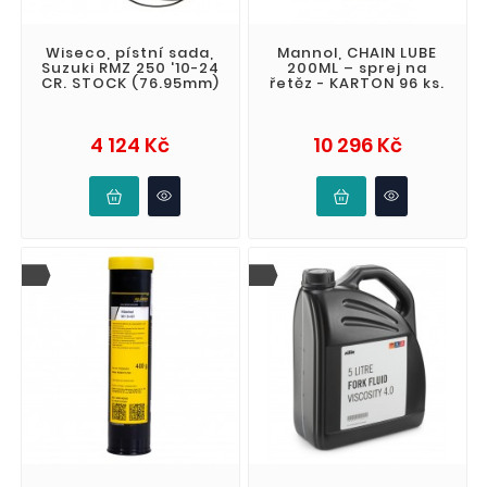
Wiseco, pístní sada,
Mannol, CHAIN LUBE
Suzuki RMZ 250 '10-24
200ML – sprej na
CR. STOCK (76.95mm)
řetěz - KARTON 96 ks.
Cena
Cena
4 124 Kč
10 296 Kč