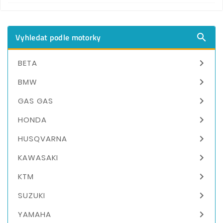
Vyhledat podle motorky


BETA

BMW

GAS GAS

HONDA

HUSQVARNA

KAWASAKI

KTM

SUZUKI

YAMAHA