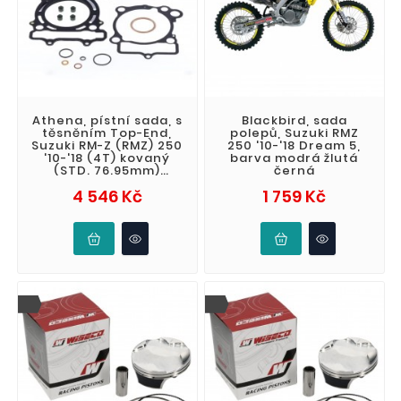
Athena, pístní sada, s
Blackbird, sada
těsněním Top-End,
polepů, Suzuki RMZ
Suzuki RM-Z (RMZ) 250
250 '10-'18 Dream 5,
'10-'18 (4T) kovaný
barva modrá žlutá
(STD. 76.95mm)
černá
(CR13.4:1)
Cena
Cena
4 546 Kč
1 759 Kč