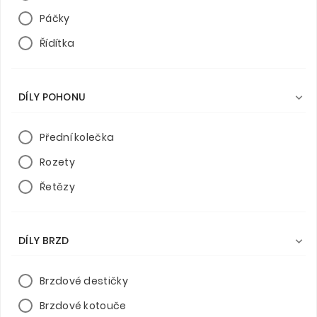
Páčky
Řídítka
DÍLY POHONU

Přední kolečka
Rozety
Řetězy
DÍLY BRZD

Brzdové destičky
Brzdové kotouče