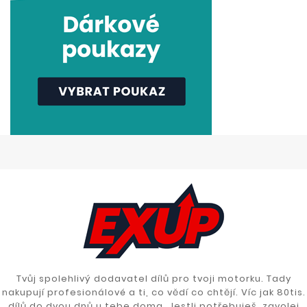
Tvůj spolehlivý dodavatel dílů pro tvoji motorku. Tady
nakupují profesionálové a ti, co vědí co chtějí. Víc jak 80tis.
dílů do dvou dnů u tebe doma. Jestli potřebuješ, zavolej