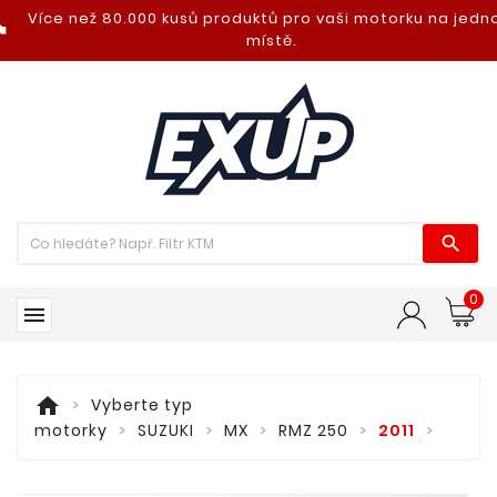
Více než 80.000 kusů produktů pro vaši motorku na jed
nt_photo
místě.

0

home
Vyberte typ
motorky
SUZUKI
MX
RMZ 250
2011