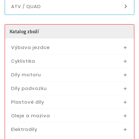

ATV / QUAD
Katalog zboží
Výbava jezdce

Cyklistika

Díly motoru

Díly podvozku

Plastové díly

Oleje a maziva

Elektrodíly
