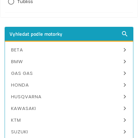
Tubliss
Vyhledat podle motorky


BETA

BMW

GAS GAS

HONDA

HUSQVARNA

KAWASAKI

KTM

SUZUKI