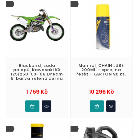
Blackbird, sada
Mannol, CHAIN LUBE
polepů, Kawasaki KX
200ML – sprej na
125/250 '03-'08 Dream
řetěz - KARTON 96 ks.
5, barva zelená černá
Cena
Cena
1 759 Kč
10 296 Kč