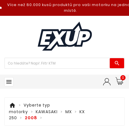
Více než 80.000 kusů produktů pro vaši motorku na jed
nt_photo
místě.

0

home
Vyberte typ
motorky
KAWASAKI
MX
KX
250
2008