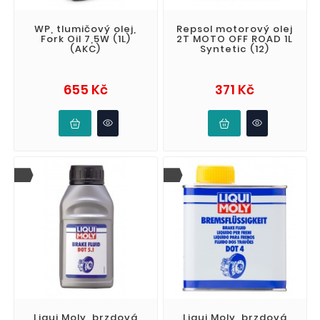
WP, tlumičový olej,
Repsol motorový olej
Fork Oil 7,5W (1L)
2T MOTO OFF ROAD 1L
(AKC)
Syntetic (12)
Cena
Cena
655 Kč
371 Kč
Liqui Moly, brzdová
Liqui Moly, brzdová