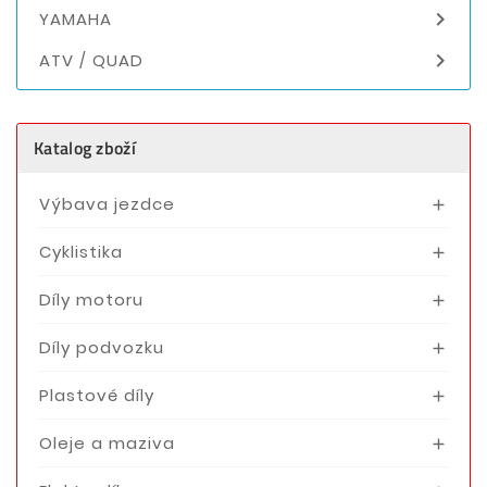

YAMAHA

ATV / QUAD
Katalog zboží
Výbava jezdce

Cyklistika

Díly motoru

Díly podvozku

Plastové díly

Oleje a maziva
