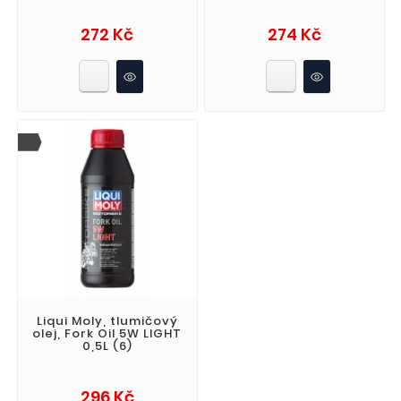
Cena
Cena
272 Kč
274 Kč
Liqui Moly, tlumičový
olej, Fork Oil 5W LIGHT
0,5L (6)
Cena
296 Kč