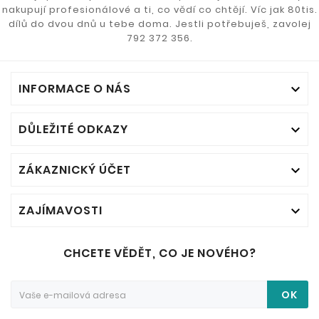
nakupují profesionálové a ti, co vědí co chtějí. Víc jak 80tis.
dílů do dvou dnů u tebe doma. Jestli potřebuješ, zavolej
792 372 356.
INFORMACE O NÁS

DŮLEŽITÉ ODKAZY

ZÁKAZNICKÝ ÚČET

ZAJÍMAVOSTI

CHCETE VĚDĚT, CO JE NOVÉHO?
OK