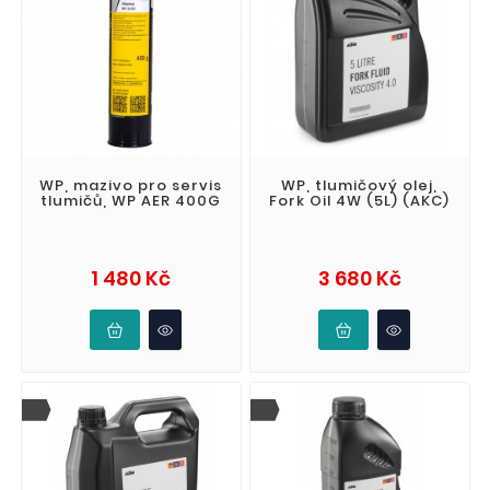
WP, mazivo pro servis
WP, tlumičový olej,
tlumičů, WP AER 400G
Fork Oil 4W (5L) (AKC)
Cena
Cena
1 480 Kč
3 680 Kč