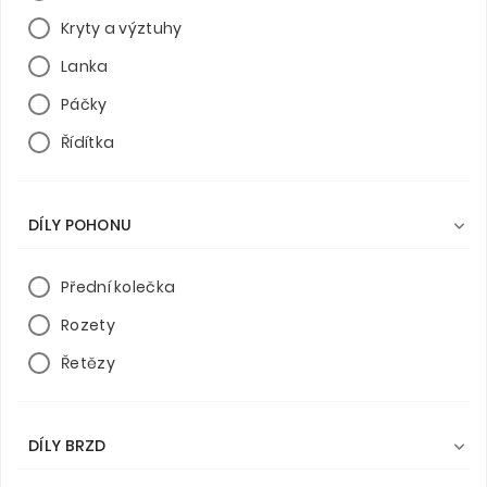
Kryty a výztuhy
Lanka
Páčky
Řídítka
DÍLY POHONU

Přední kolečka
Rozety
Řetězy
DÍLY BRZD
