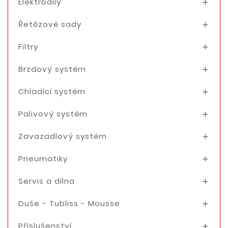
Elektrodíly

Řetězové sady

Filtry

Brzdový systém

Chladící systém

Palivový systém

Zavazadlový systém

Pneumatiky

Servis a dílna

Duše - Tubliss - Mousse

Příslušenství
