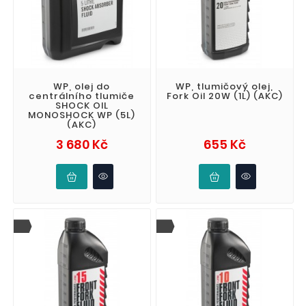
WP, olej do
WP, tlumičový olej,
centrálního tlumiče
Fork Oil 20W (1L) (AKC)
SHOCK OIL
MONOSHOCK WP (5L)
(AKC)
Cena
Cena
3 680 Kč
655 Kč