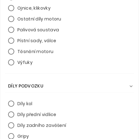
Ojnice, klikovky
Ostatní díly motoru
Palivová soustava
Pístní sady, válce
Těsnění motoru
Výfuky
DÍLY PODVOZKU

Díly kol
Díly přední vidlice
Díly zadního zavěšení
Gripy