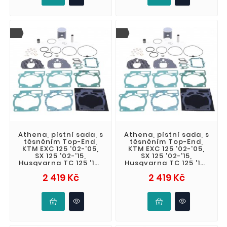
Athena, pístní sada, s
Athena, pístní sada, s
těsněním Top-End,
těsněním Top-End,
KTM EXC 125 '02-'05,
KTM EXC 125 '02-'05,
SX 125 '02-'15,
SX 125 '02-'15,
Husqvarna TC 125 '14-
Husqvarna TC 125 '14-
'15 (2T) (STD. +
'15 (2T) (STD.
Cena
Cena
2 419 Kč
2 419 Kč
0,01mm 53,9
53,94mm)