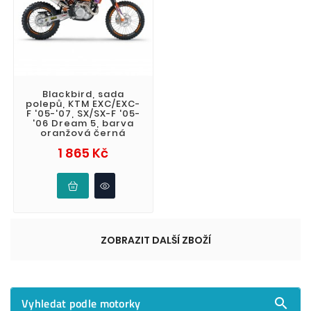
Blackbird, sada
polepů, KTM EXC/EXC-
F '05-'07, SX/SX-F '05-
'06 Dream 5, barva
oranžová černá
Cena
1 865 Kč
ZOBRAZIT DALŠÍ ZBOŽÍ
Vyhledat podle motorky
