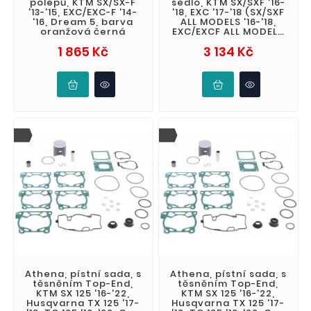
polepů, KTM SX/SX-F
sedlo, KTM SX/SXF '16-
'13-'15, EXC/EXC-F '14-
'18, EXC '17-'18 (SX/SXF
'16, Dream 5, barva
ALL MODELS '16-'18,
oranžová černá
EXC/EXCF ALL MODELS
'17-'19) zvýšené (
Cena
Cena
1 865 Kč
3 134 Kč
Athena, pístní sada, s
Athena, pístní sada, s
těsněním Top-End,
těsněním Top-End,
KTM SX 125 '16-'22,
KTM SX 125 '16-'22,
Husqvarna TX 125 '17-
Husqvarna TX 125 '17-