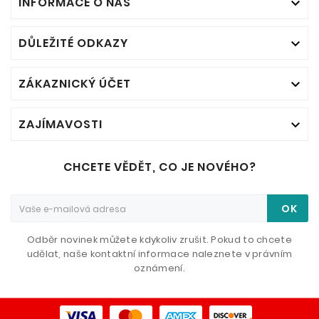
INFORMACE O NÁS

DŮLEŽITÉ ODKAZY

ZÁKAZNICKÝ ÚČET

ZAJÍMAVOSTI

CHCETE VĚDĚT, CO JE NOVÉHO?
OK
Odběr novinek můžete kdykoliv zrušit. Pokud to chcete
udělat, naše kontaktní informace naleznete v právním
oznámení.