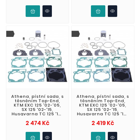
Athena, pístní sada, s
Athena, pístní sada, s
těsněním Top-End,
těsněním Top-End,
KTM EXC 125 '02-'05,
KTM EXC 125 '02-'05,
SX 125 '02-'15,
SX 125 '02-'15,
Husqvarna TC 125 '14-
Husqvarna TC 125 '14-
'15 (2T) (STD. +
'15 (2T) (STD. +
Cena
Cena
2 474 Kč
2 419 Kč
0,03mm 53,9
0,02mm 53,9