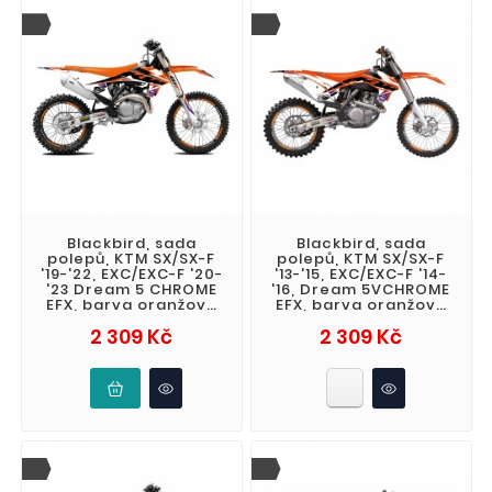
Blackbird, sada
Blackbird, sada
polepů, KTM SX/SX-F
polepů, KTM SX/SX-F
'19-'22, EXC/EXC-F '20-
'13-'15, EXC/EXC-F '14-
'23 Dream 5 CHROME
'16, Dream 5VCHROME
EFX, barva oranžová
EFX, barva oranžová
černá
černá
Cena
Cena
2 309 Kč
2 309 Kč