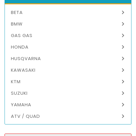

BETA

BMW

GAS GAS

HONDA

HUSQVARNA

KAWASAKI

KTM

SUZUKI

YAMAHA

ATV / QUAD