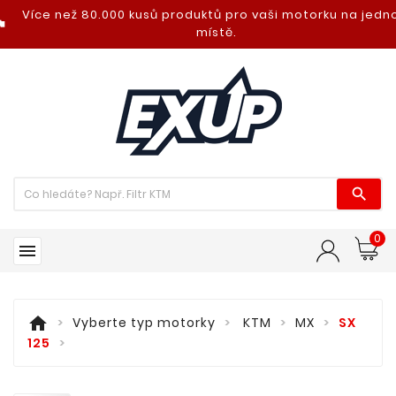
Více než 80.000 kusů produktů pro vaši motorku na jed
nt_photo
místě.

0

home
Vyberte typ motorky
KTM
MX
SX
125