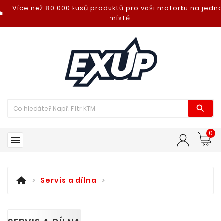
Více než 80.000 kusů produktů pro vaši motorku na jed
nt_photo
místě.

0

home
Servis a dílna