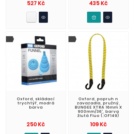
Cena
Cena
527 Kč
435 Kč
Oxford, skládací
Oxford, popruh n
trychtýř, modrá
zavazadla, pružný,
barva
BUNGEE XTRA 16mm X
900mm/36', barva
žlutá Fluo (:OF149)
Cena
Cena
250 Kč
109 Kč