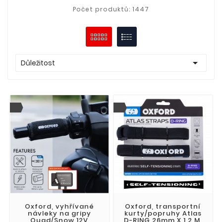
Počet produktů: 1447

Důležitost
Oxford, vyhřívané
Oxford, transportní
návleky na gripy
kurty/popruhy Atlas
Quad/Snow 12V
D-RING 26mm X 1,2 M,