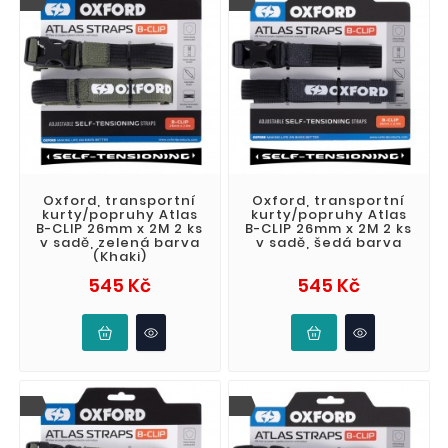
Oxford, transportní
Oxford, transportní
kurty/popruhy Atlas
kurty/popruhy Atlas
B-CLIP 26mm x 2M 2 ks
B-CLIP 26mm x 2M 2 ks
v sadě, zelená barva
v sadě, šedá barva
(Khaki)
Cena
Cena
545 Kč
545 Kč