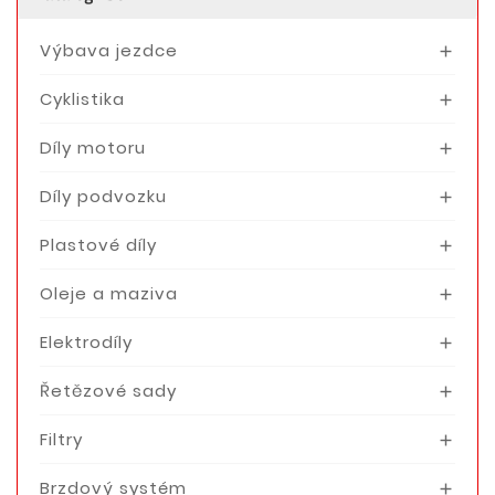
Výbava jezdce

Cyklistika

Díly motoru

Díly podvozku

Plastové díly

Oleje a maziva

Elektrodíly

Řetězové sady

Filtry

Brzdový systém
