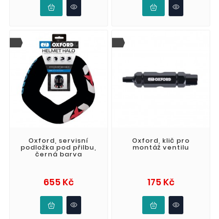
Oxford, servisní
Oxford, klič pro
podložka pod přilbu,
montáž ventilu
černá barva
Cena
Cena
655 Kč
175 Kč