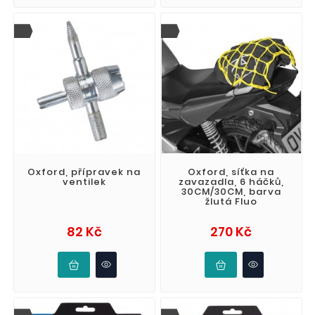
Oxford, přípravek na
Oxford, síťka na
ventilek
zavazadla, 6 háčků,
30CM/30CM, barva
žlutá Fluo
Cena
Cena
82 Kč
270 Kč