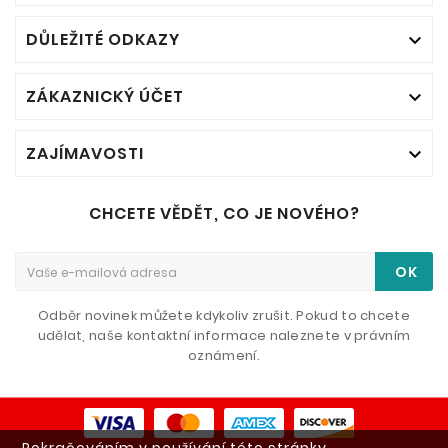
DŮLEŽITÉ ODKAZY

ZÁKAZNICKÝ ÚČET

ZAJÍMAVOSTI

CHCETE VĚDĚT, CO JE NOVÉHO?
OK
Odběr novinek můžete kdykoliv zrušit. Pokud to chcete
udělat, naše kontaktní informace naleznete v právním
oznámení.