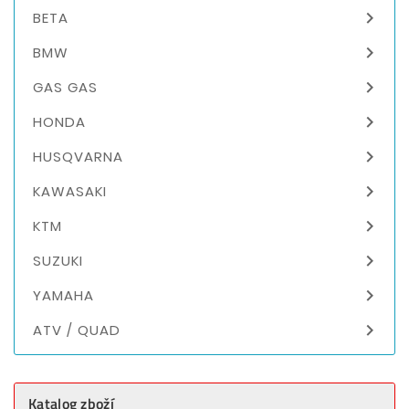

BETA

BMW

GAS GAS

HONDA

HUSQVARNA

KAWASAKI

KTM

SUZUKI

YAMAHA

ATV / QUAD
Katalog zboží