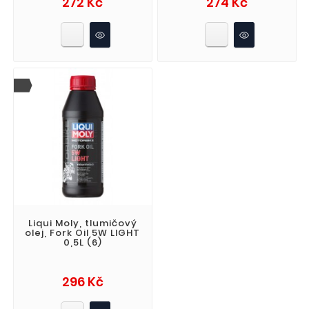
272 Kč
274 Kč
Liqui Moly, tlumičový
olej, Fork Oil 5W LIGHT
0,5L (6)
Cena
296 Kč