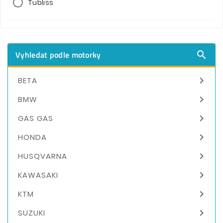
Tubliss
Vyhledat podle motorky


BETA

BMW

GAS GAS

HONDA

HUSQVARNA

KAWASAKI

KTM

SUZUKI