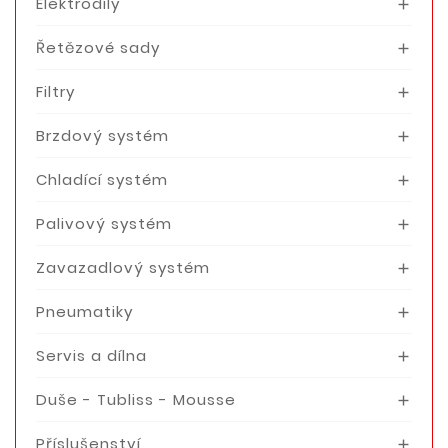
Elektrodíly

Řetězové sady

Filtry

Brzdový systém

Chladící systém

Palivový systém

Zavazadlový systém

Pneumatiky

Servis a dílna

Duše - Tubliss - Mousse

Příslušenství
