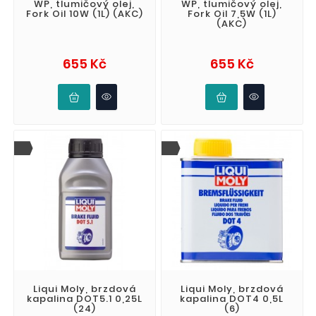
WP, tlumičový olej,
WP, tlumičový olej,
Fork Oil 10W (1L) (AKC)
Fork Oil 7,5W (1L)
(AKC)
Cena
Cena
655 Kč
655 Kč
Liqui Moly, brzdová
Liqui Moly, brzdová
kapalina DOT5.1 0,25L
kapalina DOT4 0,5L
(24)
(6)