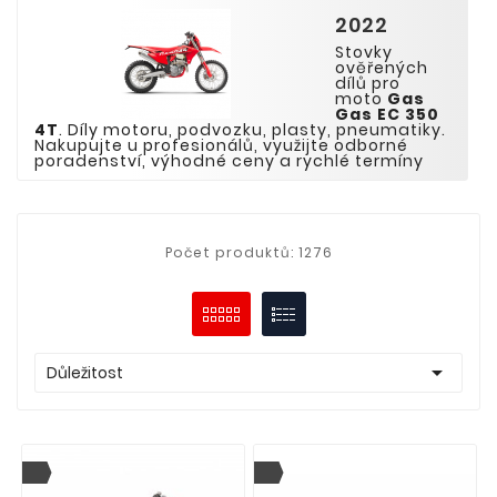
2022
Stovky
ověřených
dílů pro
moto
Gas
Gas EC
3
5
0
4
T
. Díly motoru, podvozku, plasty, pneumatiky.
Nakupujte u profesionálů, využijte odborné
poradenství, výhodné ceny a rychlé termíny
Počet produktů: 1276

Důležitost