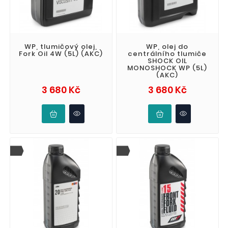
WP, tlumičový olej,
WP, olej do
Fork Oil 4W (5L) (AKC)
centrálního tlumiče
SHOCK OIL
MONOSHOCK WP (5L)
(AKC)
Cena
Cena
3 680 Kč
3 680 Kč