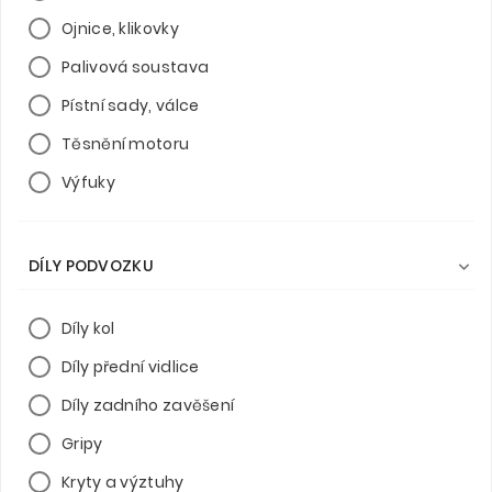
Ojnice, klikovky
Palivová soustava
Pístní sady, válce
Těsnění motoru
Výfuky
DÍLY PODVOZKU

Díly kol
Díly přední vidlice
Díly zadního zavěšení
Gripy
Kryty a výztuhy