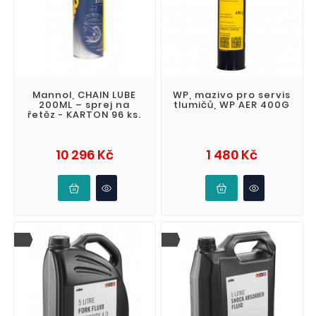
Mannol, CHAIN LUBE
WP, mazivo pro servis
200ML – sprej na
tlumičů, WP AER 400G
řetěz - KARTON 96 ks.
Cena
Cena
10 296 Kč
1 480 Kč