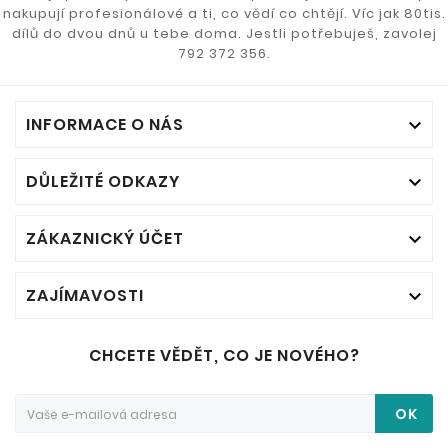
nakupují profesionálové a ti, co vědí co chtějí. Víc jak 80tis.
dílů do dvou dnů u tebe doma. Jestli potřebuješ, zavolej
792 372 356.
INFORMACE O NÁS

DŮLEŽITÉ ODKAZY

ZÁKAZNICKÝ ÚČET

ZAJÍMAVOSTI

CHCETE VĚDĚT, CO JE NOVÉHO?
OK