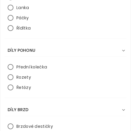
Lanka
Páčky
Řídítka
DÍLY POHONU

Přední kolečka
Rozety
Řetězy
DÍLY BRZD

Brzdové destičky