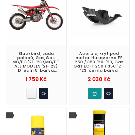
Blackbird, sada
Acerbis, kryt pod
polepů, Gas Gas
motor Husqvarna FE
MC/EC '21-'23 (MC/EC
250 / 350 '20-'23, Gas
ALL MODELS '21-'23)
Gas EC-F 250 / 350 '21-
Dream 5, barva
'23, černá barva
červená černá bílá
Cena
Cena
1 759 Kč
2 030 Kč