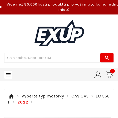
Více než 80.000 kusů produktů pro vaši motorku na jed
nt_photo
místě.

0

home
Vyberte typ motorky
GAS GAS
EC 350
F
2022