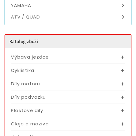

YAMAHA

ATV / QUAD
Katalog zboží
Výbava jezdce

Cyklistika

Díly motoru

Díly podvozku

Plastové díly

Oleje a maziva
