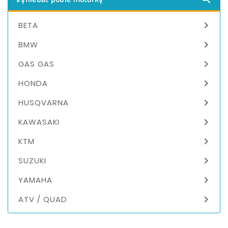

BETA

BMW

GAS GAS

HONDA

HUSQVARNA

KAWASAKI

KTM

SUZUKI

YAMAHA

ATV / QUAD