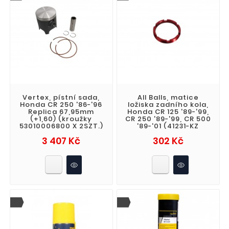
Vertex, pístní sada,
All Balls, matice
Honda CR 250 '86-'96
ložiska zadního kola,
Replica 67,95mm
Honda CR 125 '89-'99,
(+1,60) (kroužky
CR 250 '89-'99, CR 500
53010006800 X 2SZT.)
'89-'01 (41231-KZ
Cena
Cena
3 407 Kč
302 Kč