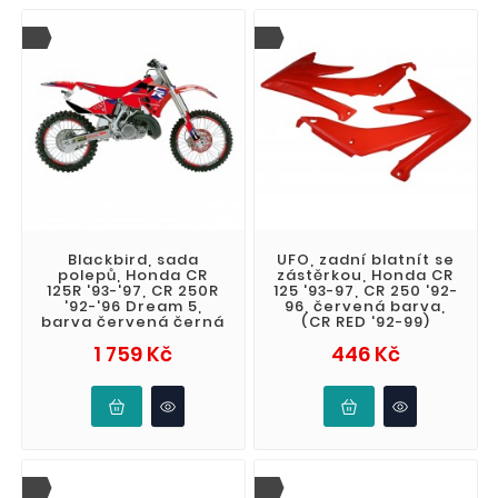
Blackbird, sada
UFO, zadní blatnít se
polepů, Honda CR
zástěrkou, Honda CR
125R '93-'97, CR 250R
125 '93-97, CR 250 '92-
'92-'96 Dream 5,
96, červená barva,
barva červená černá
(CR RED '92-99)
Cena
Cena
1 759 Kč
446 Kč