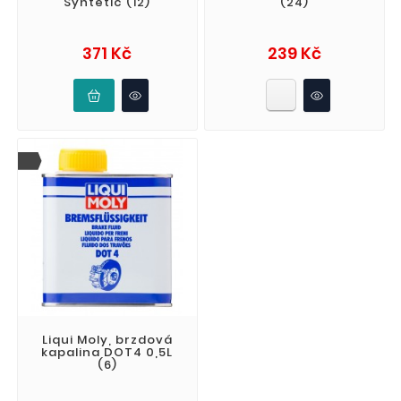
Syntetic (12)
(24)
Cena
Cena
371 Kč
239 Kč
Liqui Moly, brzdová
kapalina DOT4 0,5L
(6)