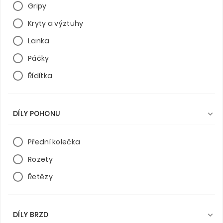
Gripy
Kryty a výztuhy
Lanka
Páčky
Řídítka
DÍLY POHONU

Přední kolečka
Rozety
Řetězy
DÍLY BRZD
