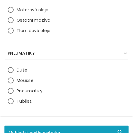
Motorové oleje
Ostatní maziva
Tlumičové oleje
PNEUMATIKY

Duše
Mousse
Pneumatiky
Tubliss
Vyhledat podle motorky
