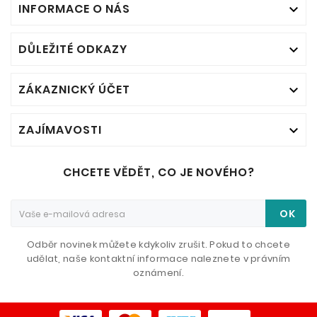
INFORMACE O NÁS

DŮLEŽITÉ ODKAZY

ZÁKAZNICKÝ ÚČET

ZAJÍMAVOSTI

CHCETE VĚDĚT, CO JE NOVÉHO?
OK
Odběr novinek můžete kdykoliv zrušit. Pokud to chcete
udělat, naše kontaktní informace naleznete v právním
oznámení.