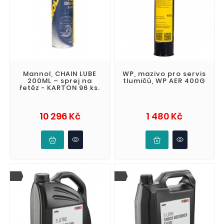
Mannol, CHAIN LUBE
WP, mazivo pro servis
200ML – sprej na
tlumičů, WP AER 400G
řetěz - KARTON 96 ks.
Cena
Cena
10 296 Kč
1 480 Kč