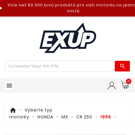
Více než 80.000 kusů produktů pro vaši motorku na jed
nt_photo
místě.

0

home
Vyberte typ
motorky
HONDA
MX
CR 250
1996