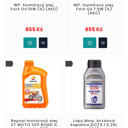
WP, tlumičový olej,
WP, tlumičový olej,
Fork Oil 10W (1L) (AKC)
Fork Oil 7,5W (1L)
(AKC)
Cena
Cena
655 Kč
655 Kč
Repsol motorový olej
Liqui Moly, brzdová
2T MOTO OFF ROAD 1L
kapalina DOT5.1 0,25L