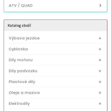

ATV / QUAD
Katalog zboží
Výbava jezdce

Cyklistika

Díly motoru

Díly podvozku

Plastové díly

Oleje a maziva

Elektrodíly
