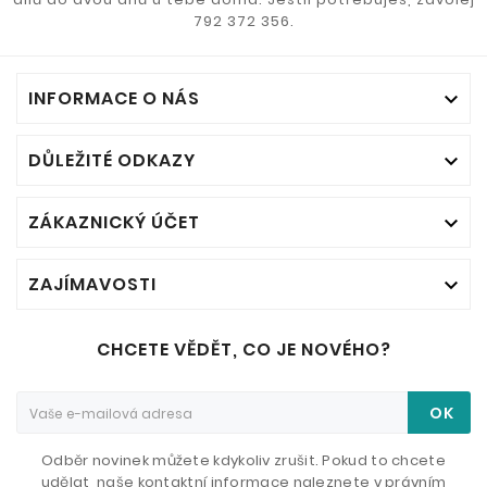
792 372 356.
INFORMACE O NÁS

DŮLEŽITÉ ODKAZY

ZÁKAZNICKÝ ÚČET

ZAJÍMAVOSTI

CHCETE VĚDĚT, CO JE NOVÉHO?
OK
Odběr novinek můžete kdykoliv zrušit. Pokud to chcete
udělat, naše kontaktní informace naleznete v právním