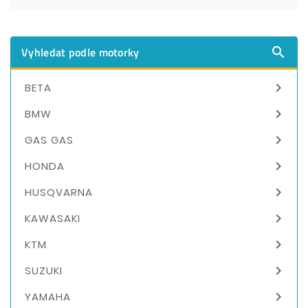
Vyhledat podle motorky


BETA

BMW

GAS GAS

HONDA

HUSQVARNA

KAWASAKI

KTM

SUZUKI

YAMAHA