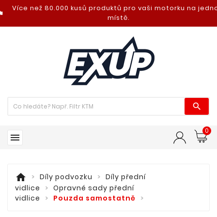
Více než 80.000 kusů produktů pro vaši motorku na jed
nt_photo
místě.

0

home
Díly podvozku
Díly přední
vidlice
Opravné sady přední
vidlice
Pouzda samostatně