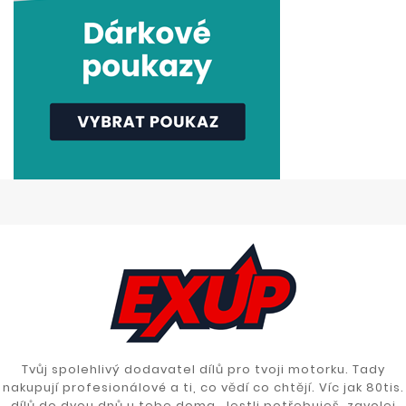
Tvůj spolehlivý dodavatel dílů pro tvoji motorku. Tady
nakupují profesionálové a ti, co vědí co chtějí. Víc jak 80tis.
dílů do dvou dnů u tebe doma. Jestli potřebuješ, zavolej