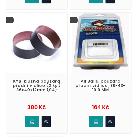
KYB, kluzná pouzdra
All Balls, pouzdro
přední vidlice (2 ks.)
přední vidlice, 39-43-
36x40x12mm (04)
19.9 MM
Cena
Cena
380 Kč
164 Kč