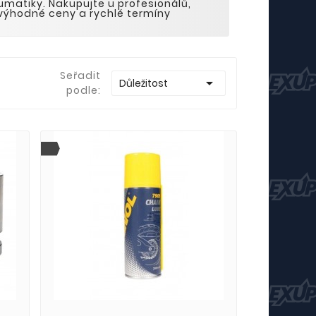
umatiky. Nakupujte u profesionálů,
 výhodné ceny a rychlé termíny
Seřadit

Důležitost
podle: