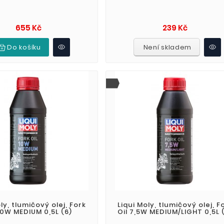
Cena
Cena
655 Kč
239 Kč
Do košíku
Není skladem
ly, tlumičový olej, Fork
Liqui Moly, tlumičový olej, F
10W MEDIUM 0,5L (6)
Oil 7,5W MEDIUM/LIGHT 0,5L 