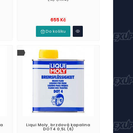
Cena
655 Kč
Do košíku
na
Liqui Moly, brzdová kapalina
DOT4 0,5L (6)