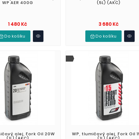
WP AER 400G
(5L) (AKC)
Cena
Cena
1 480 Kč
3 680 Kč
Do košíku
Do košíku
ičový olej, Fork Oil 20W
WP, tlumičový olej, Fork Oil 
(1L) (AKC)
(1L) (AKC)