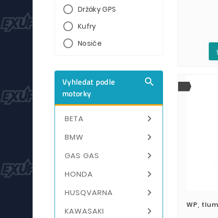
Držáky GPS
Kufry
Nosiče
Vyhledat podle

motorky

BETA

BMW

GAS GAS

HONDA

HUSQVARNA
WP, tlum

KAWASAKI