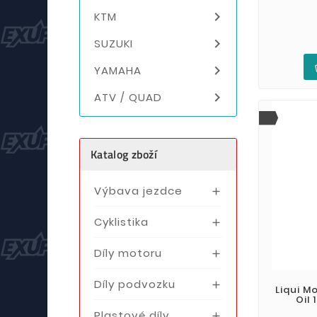

KTM

SUZUKI

YAMAHA

ATV / QUAD
Katalog zboží
Výbava jezdce

Cyklistika

Díly motoru

Díly podvozku

Liqui Mo
Oil 
Plastové díly
