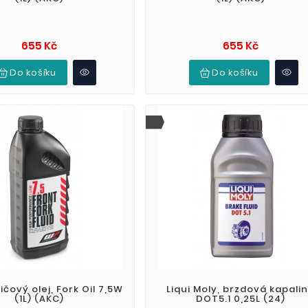
Cena
Cena
655 Kč
655 Kč
Do košíku
Do košíku
ičový olej, Fork Oil 7,5W
Liqui Moly, brzdová kapali
(1L) (AKC)
DOT5.1 0,25L (24)