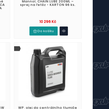
né
Mannol, CHAIN LUBE 200ML –
ICA
sprej na řetěz - KARTON 96 ks.
CA
Cena
10 296 Kč
Do košíku
 4W
WP, olej do centrálního tlumiče