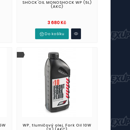
SHOCK OIL MONOSHOCK WP (5L)
(AKC)
Cena
3 680 Kč
Do košíku
15W
WP, tlumičový olej, Fork Oil 10W
(1L) (AKC)