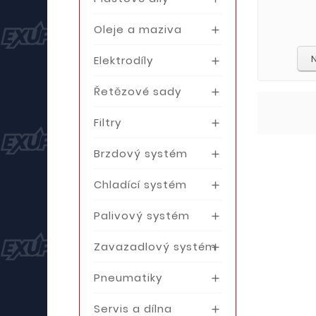
Oleje a maziva

Elektrodíly

Řetězové sady

Filtry

Brzdový systém

Chladící systém

Palivový systém

Zavazadlový systém

Pneumatiky

Servis a dílna
