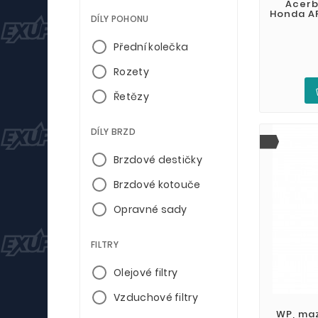
Acerb
Honda AF
DÍLY POHONU
Přední kolečka
Rozety
Řetězy
DÍLY BRZD
Brzdové destičky
Brzdové kotouče
Opravné sady
FILTRY
Olejové filtry
Vzduchové filtry
WP, maz