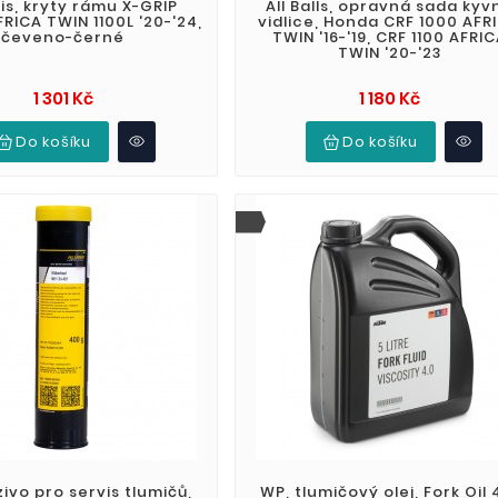
is, kryty rámu X-GRIP
All Balls, opravná sada kyv
RICA TWIN 1100L '20-'24,
vidlice, Honda CRF 1000 AFR
čeveno-černé
TWIN '16-'19, CRF 1100 AFRI
TWIN '20-'23
Cena
Cena
1 301 Kč
1 180 Kč
Do košíku
Do košíku
ivo pro servis tlumičů,
WP, tlumičový olej, Fork Oil