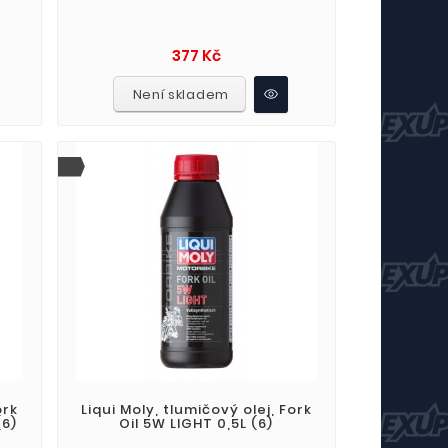
Cena
377 Kč
Není skladem
ork
Liqui Moly, tlumičový olej, Fork
(6)
Oil 5W LIGHT 0,5L (6)