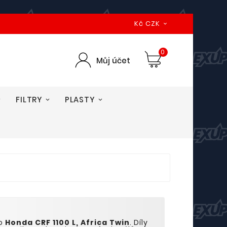
Kč CZK

0
Můj účet
FILTRY
PLASTY
to
Honda CRF 1
1
00 L, Africa Twin
. Díly