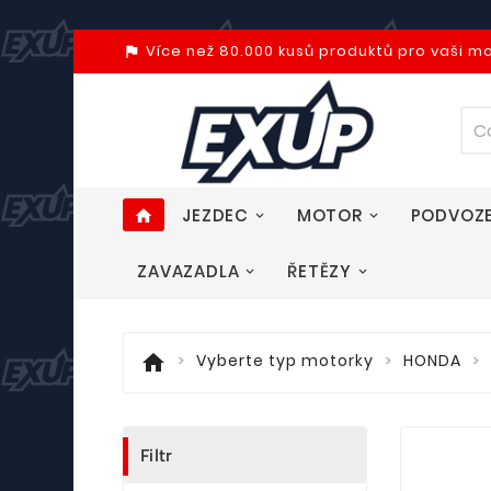
Více než 80.000 kusů produktů pro vaši m
assistant_photo
JEZDEC
MOTOR
PODVOZ
home
ZAVAZADLA
ŘETĚZY
home
Vyberte typ motorky
HONDA
Filtr