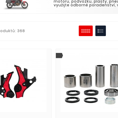
motoru, podvozku, plasty, pne
využijte odborné poradenství,
roduktů: 368