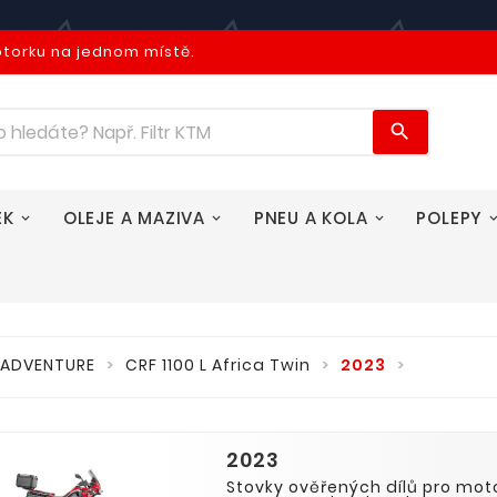
otorku na jednom místě.

EK
OLEJE A MAZIVA
PNEU A KOLA
POLEPY
ADVENTURE
CRF 1100 L Africa Twin
2023
2023
Stovky ověřených dílů pro mo