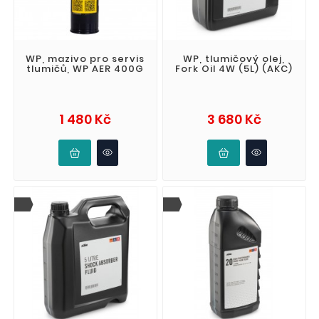
WP, mazivo pro servis
WP, tlumičový olej,
tlumičů, WP AER 400G
Fork Oil 4W (5L) (AKC)
Cena
Cena
1 480 Kč
3 680 Kč