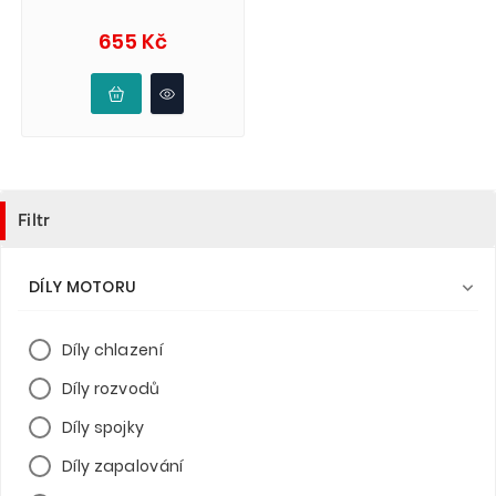
Cena
655 Kč
Filtr
DÍLY MOTORU

Díly chlazení
Díly rozvodů
Díly spojky
Díly zapalování