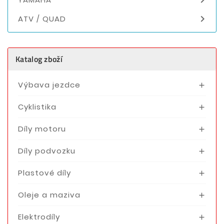

ATV / QUAD
Katalog zboží
Výbava jezdce

Cyklistika

Díly motoru

Díly podvozku

Plastové díly

Oleje a maziva

Elektrodíly
