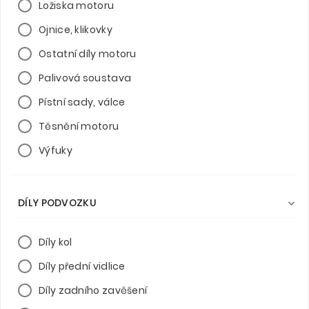
Ložiska motoru
Ojnice, klikovky
Ostatní díly motoru
Palivová soustava
Pístní sady, válce
Těsnění motoru
Výfuky
DÍLY PODVOZKU

Díly kol
Díly přední vidlice
Díly zadního zavěšení