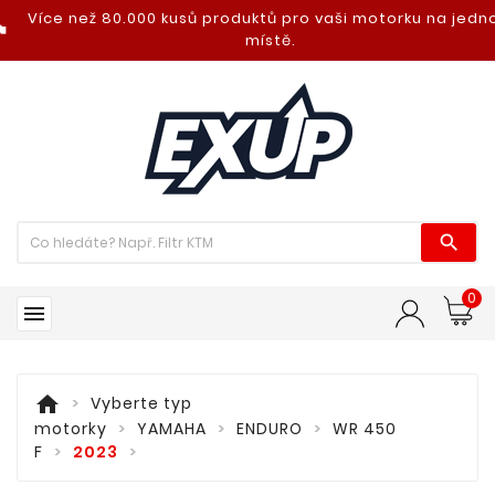
Více než 80.000 kusů produktů pro vaši motorku na jed
nt_photo
místě.

0

home
Vyberte typ
motorky
YAMAHA
ENDURO
WR 450
F
2023