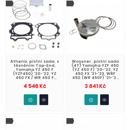
Athena, pístní sada, s
Wossner, pístní sada
těsněním Top-End,
(4T) Yamaha YZF 450
Yamaha YZ 450 F
(YZ 450 F) '20-'22, YZ
(YZF450) '20-'22, YZ
450 FX '21-'23, WRF
450 FX / WR 450 F
450 (WR 450F) '21-'23
(WRF) '21-'23, Fantic
(STD. + 0,02 96,98mm)
Cena
Cena
4 546 Kč
3 841 Kč
XEF 450 '