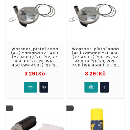
Wossner, pístní sada
Wossner, pístní sada
(4T) Yamaha YZF 450
(4T) Yamaha YZF 450
(YZ 450 F) '20-'22, YZ
(YZ 450 F) '20-'22, YZ
450 FX '21-'23, WRF
450 FX '21-'23, WRF
450 (WR 450F) '21-'23
450 (WR 450F) '21-'23
(STD. + 0,01 96,97mm)
(STD. 96,96mm) (13.2:1
Cena
Cena
3 291 Kč
3 291 Kč