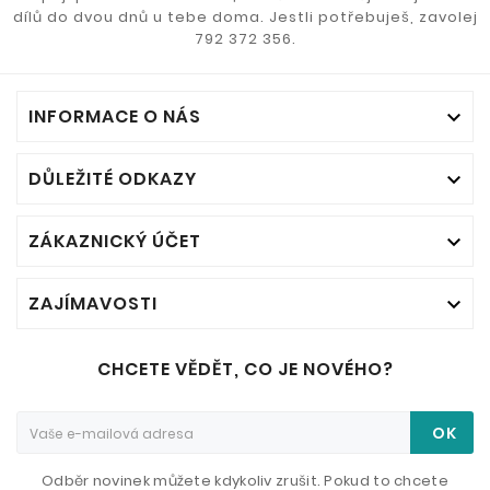
dílů do dvou dnů u tebe doma. Jestli potřebuješ, zavolej
792 372 356.
INFORMACE O NÁS

DŮLEŽITÉ ODKAZY

ZÁKAZNICKÝ ÚČET

ZAJÍMAVOSTI

CHCETE VĚDĚT, CO JE NOVÉHO?
OK
Odběr novinek můžete kdykoliv zrušit. Pokud to chcete