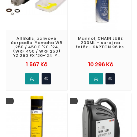
All Balls, palivové
Mannol, CHAIN LUBE
čerpadlo, Yamaha WR
200ML – sprej na
250 / 450 F '20-'24
řetěz - KARTON 96 ks.
(WRF 450 / WRF 250)
YZ 250 FX '20-'24, YZ
450 F '23-'24, Y
Cena
Cena
1 567 Kč
10 296 Kč