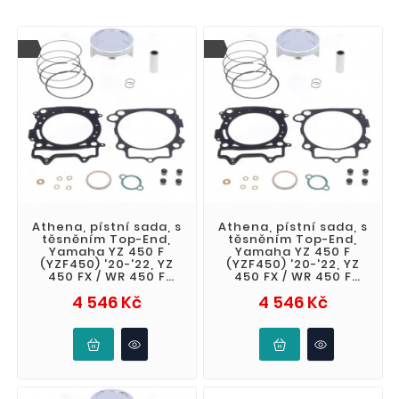
Athena, pístní sada, s
Athena, pístní sada, s
těsněním Top-End,
těsněním Top-End,
Yamaha YZ 450 F
Yamaha YZ 450 F
(YZF450) '20-'22, YZ
(YZF450) '20-'22, YZ
450 FX / WR 450 F
450 FX / WR 450 F
(WRF) '21-'23, Fantic
(WRF) '21-'23, Fantic
Cena
Cena
4 546 Kč
4 546 Kč
XEF 450 '
XEF 450 '