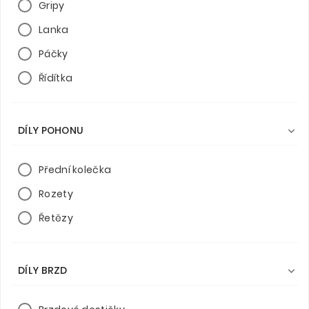
Gripy
Lanka
Páčky
Řídítka
DÍLY POHONU

Přední kolečka
Rozety
Řetězy
DÍLY BRZD
