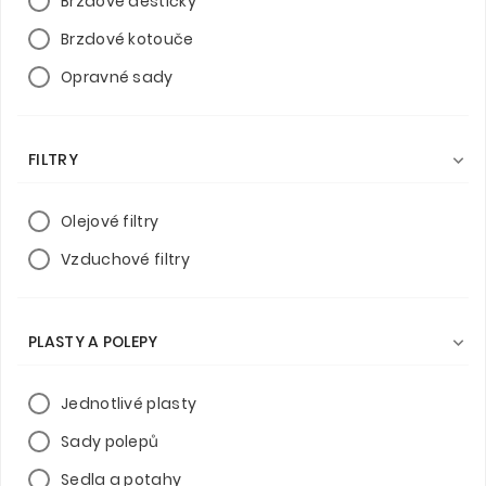
Brzdové destičky
Brzdové kotouče
Opravné sady
FILTRY

Olejové filtry
Vzduchové filtry
PLASTY A POLEPY

Jednotlivé plasty
Sady polepů
Sedla a potahy