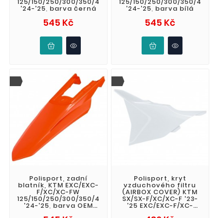
125/150/250/300/350/450
125/150/250/300/350/450
'24-'25, barva černá
'24-'25, barva bílá
Cena
Cena
545 Kč
545 Kč
Polisport, zadní
Polisport, kryt
blatník, KTM EXC/EXC-
vzduchového filtru
F/XC/XC-FW
(AIRBOX COVER) KTM
125/150/250/300/350/450
SX/SX-F/XC/XC-F '23-
'24-'25, barva OEM
'25 EXC/EXC-F/XC-
oranžová
W/XCF-W '24-'25,
Cena
Cena