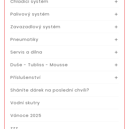
Chladící systém

Palivový systém

Zavazadlový systém

Pneumatiky

Servis a dílna

Duše - Tubliss - Mousse

Příslušenství

Sháníte dárek na poslední chvíli?
Vodní skutry
Vánoce 2025
zzz