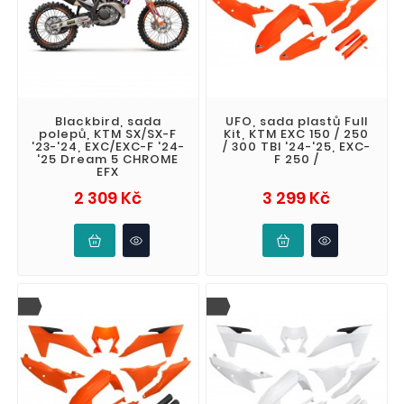
Blackbird, sada
UFO, sada plastů Full
polepů, KTM SX/SX-F
Kit, KTM EXC 150 / 250
'23-'24, EXC/EXC-F '24-
/ 300 TBI '24-'25, EXC-
'25 Dream 5 CHROME
F 250 /
EFX
Cena
Cena
2 309 Kč
3 299 Kč