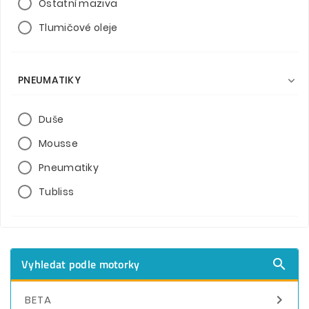
Ostatní maziva
Tlumičové oleje
PNEUMATIKY

Duše
Mousse
Pneumatiky
Tubliss
Vyhledat podle motorky


BETA