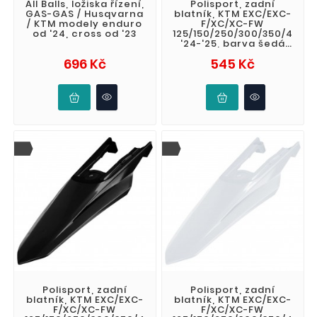
All Balls, ložiska řízení,
Polisport, zadní
GAS-GAS / Husqvarna
blatník, KTM EXC/EXC-
/ KTM modely enduro
F/XC/XC-FW
od '24, cross od '23
125/150/250/300/350/450
'24-'25, barva šedá
(N-GREY)
Cena
Cena
696 Kč
545 Kč
Polisport, zadní
Polisport, zadní
blatník, KTM EXC/EXC-
blatník, KTM EXC/EXC-
F/XC/XC-FW
F/XC/XC-FW