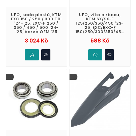
UFO, sada plastů, KTM
UFO, víko airboxu,
EXC 150 / 250 / 300 TBI
KTM SX/SX-F
'24-'25, EXC-F 250 /
125/250/350/450 '23-
350 / 450 / 500 '24-
'25, EXC/EXC-F
'25, barva OEM '25
150/250/300/350/450
'24-'25, HU
Cena
Cena
3 024 Kč
588 Kč