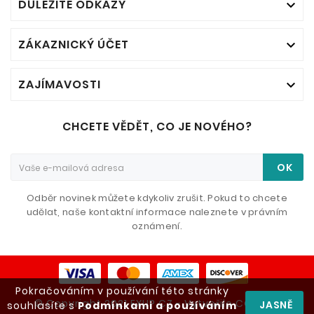
DŮLEŽITÉ ODKAZY

ZÁKAZNICKÝ ÚČET

ZAJÍMAVOSTI

CHCETE VĚDĚT, CO JE NOVÉHO?
OK
Odběr novinek můžete kdykoliv zrušit. Pokud to chcete
udělat, naše kontaktní informace naleznete v právním
oznámení.
Pokračováním v používání této stránky
© Copyright 2021 EXUP CZ - Vytvořilo CONEXO
JASNĚ
souhlasíte s
Podmínkami a používáním