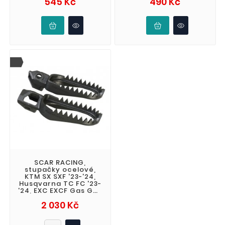
545 Kč
490 Kč
barva bílá
SCAR RACING,
stupačky ocelové,
KTM SX SXF '23-'24,
Husqvarna TC FC '23-
'24, EXC EXCF Gas Gas
MC 250F 350F 450F
Cena
2 030 Kč
'24, čené