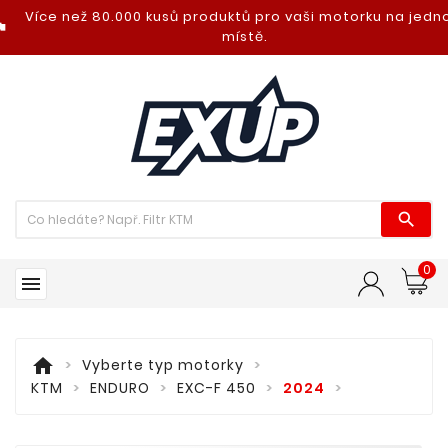
Více než 80.000 kusů produktů pro vaši motorku na jed
nt_photo
místě.

0

home
Vyberte typ motorky
KTM
ENDURO
EXC-F 450
2024