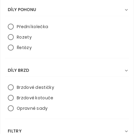
DÍLY POHONU

Přední kolečka
Rozety
Řetězy
DÍLY BRZD

Brzdové destičky
Brzdové kotouče
Opravné sady
FILTRY
