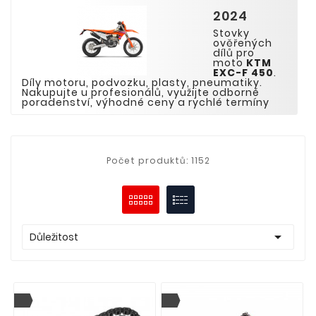
2024
Stovky
ověřených
dílů pro
moto
KTM
EXC-
F
4
5
0
.
Díly motoru, podvozku, plasty, pneumatiky.
Nakupujte u profesionálů, využijte odborné
poradenství, výhodné ceny a rychlé termíny
Počet produktů: 1152

Důležitost