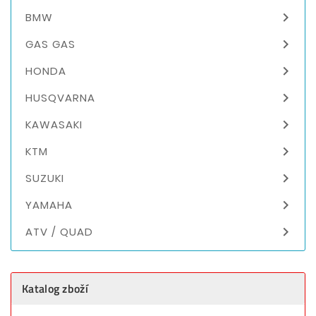

BMW

GAS GAS

HONDA

HUSQVARNA

KAWASAKI

KTM

SUZUKI

YAMAHA

ATV / QUAD
Katalog zboží