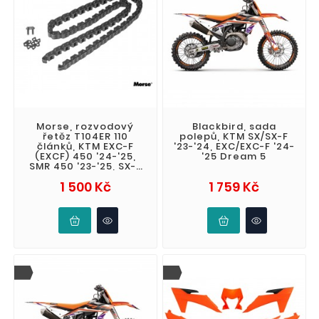
Morse, rozvodový
Blackbird, sada
řetěz T104ER 110
polepů, KTM SX/SX-F
článků, KTM EXC-F
'23-'24, EXC/EXC-F '24-
(EXCF) 450 '24-'25,
'25 Dream 5
SMR 450 '23-'25, SX-F
(SXF) 450 '23-'25,
Cena
Cena
1 500 Kč
1 759 Kč
Husqvarna FE /