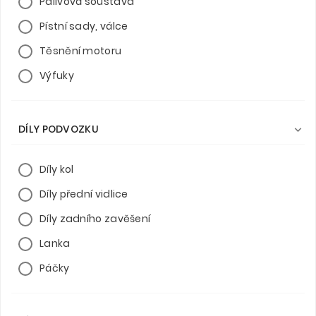
Palivová soustava
Pístní sady, válce
Těsnění motoru
Výfuky
DÍLY PODVOZKU

Díly kol
Díly přední vidlice
Díly zadního zavěšení
Lanka
Páčky