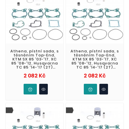
Athena, pístní sada, s
Athena, pístní sada, s
těsněním Top-End,
těsněním Top-End,
KTM SX 85 '03-'17, XC
KTM SX 85 '03-'17, XC
85 '08-'12, Husqvarna
85 '08-'12, Husqvarna
TC 85 '14-'17 (2T)
TC 85 '14-'17 (2T)
(STD. + 0,03mm
(STD. + 0,02mm
Cena
Cena
2 082 Kč
2 082 Kč
46,97mm)
46,96mm)