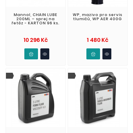
Mannol, CHAIN LUBE
WP, mazivo pro servis
200ML – sprej na
tlumičů, WP AER 400G
řetěz - KARTON 96 ks.
Cena
Cena
10 296 Kč
1 480 Kč