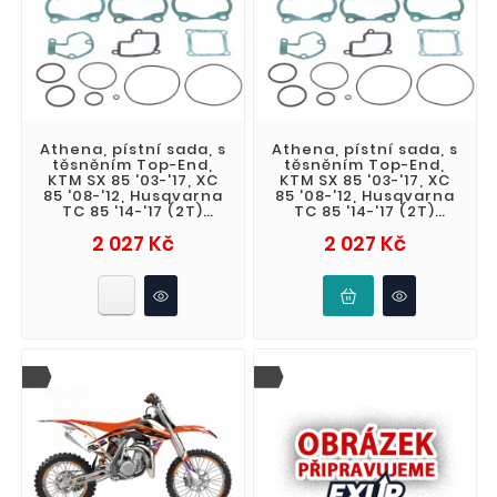
Athena, pístní sada, s
Athena, pístní sada, s
těsněním Top-End,
těsněním Top-End,
KTM SX 85 '03-'17, XC
KTM SX 85 '03-'17, XC
85 '08-'12, Husqvarna
85 '08-'12, Husqvarna
TC 85 '14-'17 (2T)
TC 85 '14-'17 (2T)
(STD. + 0,01mm
(STD. 46,94mm)
Cena
Cena
2 027 Kč
2 027 Kč
46,95mm)