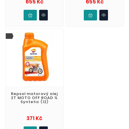
Cena
Cena
655 Kč
655 Kč
Repsol motorový olej
2T MOTO OFF ROAD 1L
Syntetic (12)
Cena
371 Kč