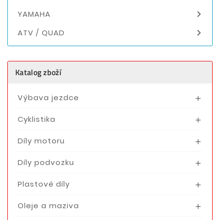

YAMAHA

ATV / QUAD
Katalog zboží
Výbava jezdce

Cyklistika

Díly motoru

Díly podvozku

Plastové díly

Oleje a maziva
