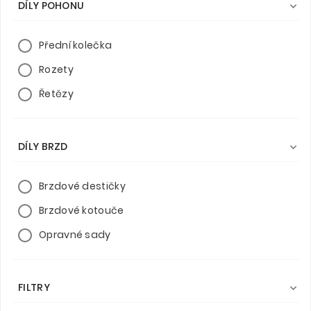
DÍLY POHONU

Přední kolečka
Rozety
Řetězy
DÍLY BRZD

Brzdové destičky
Brzdové kotouče
Opravné sady
FILTRY
