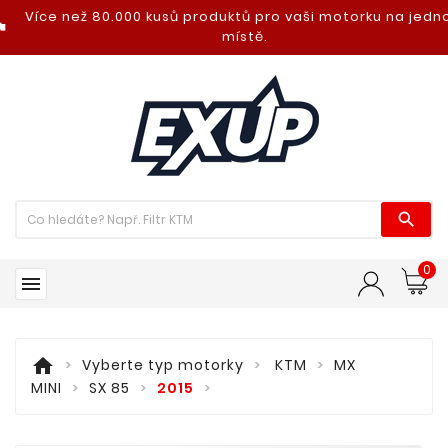
Více než 80.000 kusů produktů pro vaši motorku na jed
nt_photo
místě.

0

home
Vyberte typ motorky
KTM
MX
MINI
SX 85
2015