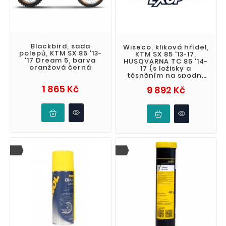
Blackbird, sada
Wiseco, kliková hřídel,
polepů, KTM SX 85 '13-
KTM SX 85 '13-17,
'17 Dream 5, barva
HUSQVARNA TC 85 '14-
oranžová černá
17 (s ložisky a
těsněním na spodní
část motoru)
Cena
Cena
1 865 Kč
9 892 Kč