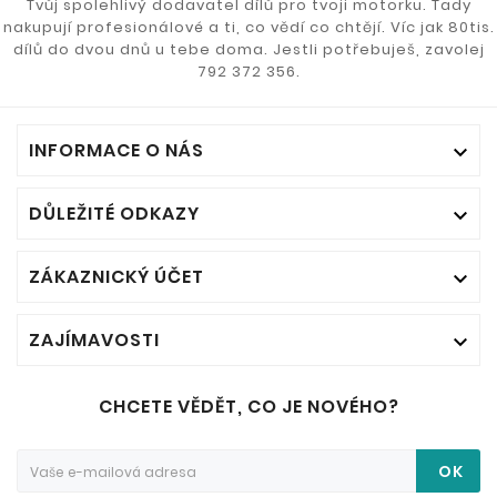
Tvůj spolehlivý dodavatel dílů pro tvoji motorku. Tady
nakupují profesionálové a ti, co vědí co chtějí. Víc jak 80tis.
dílů do dvou dnů u tebe doma. Jestli potřebuješ, zavolej
792 372 356.
INFORMACE O NÁS

DŮLEŽITÉ ODKAZY

ZÁKAZNICKÝ ÚČET

ZAJÍMAVOSTI

CHCETE VĚDĚT, CO JE NOVÉHO?
OK