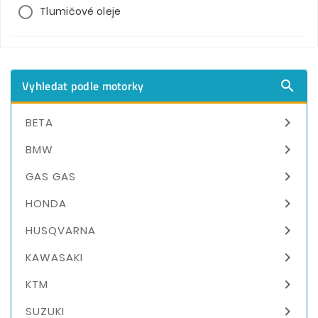
Tlumičové oleje
Vyhledat podle motorky


BETA

BMW

GAS GAS

HONDA

HUSQVARNA

KAWASAKI

KTM

SUZUKI