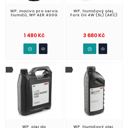
WP, mazivo pro servis
WP, tlumičový olej,
tlumičů, WP AER 400G
Fork Oil 4W (5L) (AKC)
Cena
Cena
1 480 Kč
3 680 Kč
WP, olej do
WP, tlumičový olej,