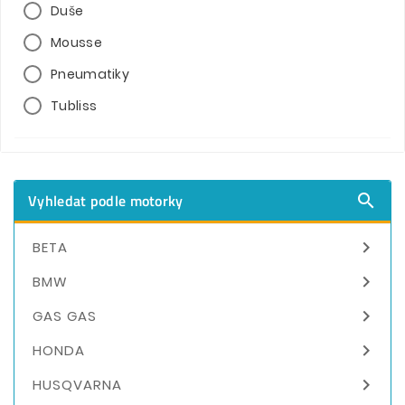
Duše
Mousse
Pneumatiky
Tubliss
Vyhledat podle motorky


BETA

BMW

GAS GAS

HONDA

HUSQVARNA