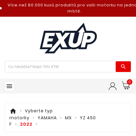
Více než 80.000 kusů produktů pro vaši motorku na jed
nt_photo
místě.

0

home
Vyberte typ
motorky
YAMAHA
MX
YZ 450
F
2022