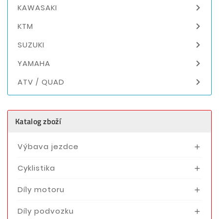

KAWASAKI

KTM

SUZUKI

YAMAHA

ATV / QUAD
Katalog zboží
Výbava jezdce

Cyklistika

Díly motoru

Díly podvozku
