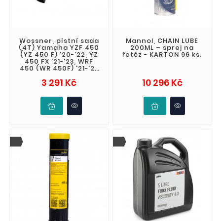
Wossner, pístní sada
Mannol, CHAIN LUBE
(4T) Yamaha YZF 450
200ML – sprej na
(YZ 450 F) '20-'22, YZ
řetěz - KARTON 96 ks.
450 FX '21-'23, WRF
450 (WR 450F) '21-'23
(STD. 96,96mm) (13.2:1
Cena
Cena
3 291 Kč
10 296 Kč