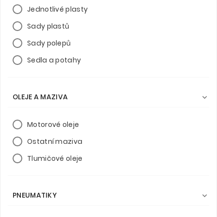
Jednotlivé plasty
Sady plastů
Sady polepů
Sedla a potahy
OLEJE A MAZIVA

Motorové oleje
Ostatní maziva
Tlumičové oleje
PNEUMATIKY
