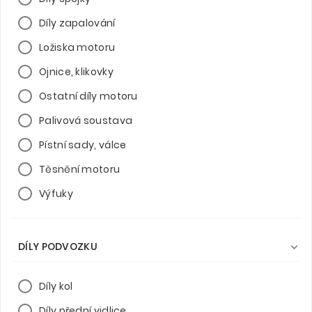
Díly zapalování
Ložiska motoru
Ojnice, klikovky
Ostatní díly motoru
Palivová soustava
Pístní sady, válce
Těsnění motoru
Výfuky
DÍLY PODVOZKU

Díly kol
Díly přední vidlice