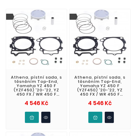
Athena, pístní sada, s
Athena, pístní sada, s
těsněním Top-End,
těsněním Top-End,
Yamaha YZ 450 F
Yamaha YZ 450 F
(YZF450) '20-'22, YZ
(YZF450) '20-'22, YZ
450 FX / WR 450 F
450 FX / WR 450 F
(WRF) '21-'23, Fantic
(WRF) '21-'23, Fantic
Cena
Cena
4 546 Kč
4 546 Kč
XEF 450 '
XEF 450 '