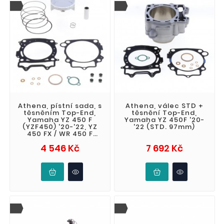
Athena, pístní sada, s
Athena, válec STD +
těsněním Top-End,
těsnění Top-End,
Yamaha YZ 450 F
Yamaha YZ 450F '20-
(YZF450) '20-'22, YZ
'22 (STD. 97mm)
450 FX / WR 450 F
(WRF) '21-'23, Fantic
Cena
Cena
4 546 Kč
7 692 Kč
XEF 450 '