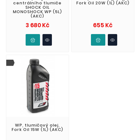
centrálního tlumiče
Fork Oil 20W (1L) (AKC)
SHOCK OIL
MONOSHOCK WP (5L)
(AKC)
Cena
Cena
3 680 Kč
655 Kč
WP, tlumičový olej,
Fork Oil 15W (1L) (AKC)