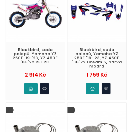
Blackbird, sada
Blackbird, sada
polepů, Yamaha YZ
polepů, Yamaha YZ
250F '19-'23, YZ 450F
250F '19-'23, YZ 450F
'18-'22 RETRO
'18-'22 Dream 5, barva
modrá
Cena
Cena
2 914 Kč
1 759 Kč