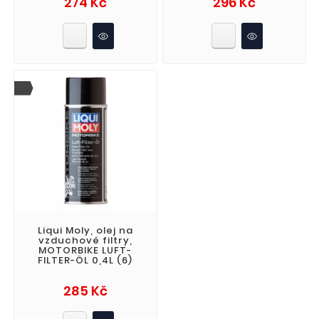
274 Kč
296 Kč
Liqui Moly, olej na
vzduchové filtry,
MOTORBIKE LUFT-
FILTER-ÖL 0,4L (6)
Cena
285 Kč