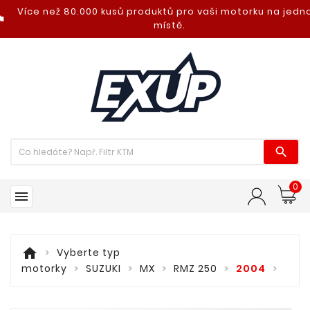
Více než 80.000 kusů produktů pro vaši motorku na jed
nt_photo
místě.

0

home
Vyberte typ
motorky
SUZUKI
MX
RMZ 250
2004