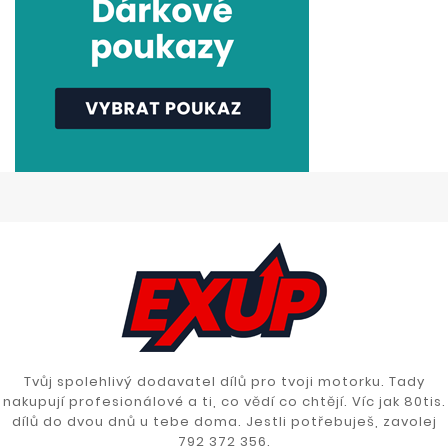
Tvůj spolehlivý dodavatel dílů pro tvoji motorku. Tady
nakupují profesionálové a ti, co vědí co chtějí. Víc jak 80tis.
dílů do dvou dnů u tebe doma. Jestli potřebuješ, zavolej
792 372 356.