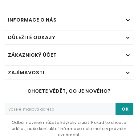
INFORMACE O NÁS

DŮLEŽITÉ ODKAZY

ZÁKAZNICKÝ ÚČET

ZAJÍMAVOSTI

CHCETE VĚDĚT, CO JE NOVÉHO?
OK
Odběr novinek můžete kdykoliv zrušit. Pokud to chcete
udělat, naše kontaktní informace naleznete v právním
oznámení.