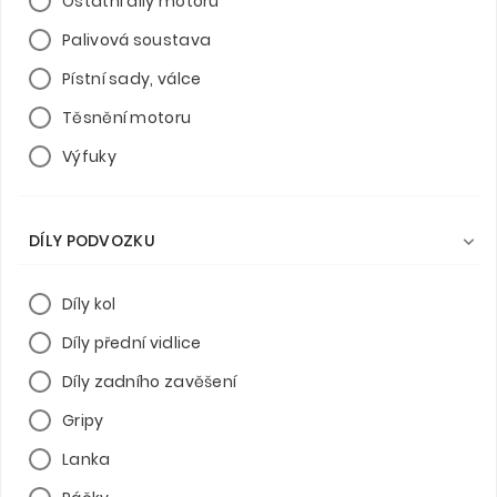
Ostatní díly motoru
Palivová soustava
Pístní sady, válce
Těsnění motoru
Výfuky
DÍLY PODVOZKU

Díly kol
Díly přední vidlice
Díly zadního zavěšení
Gripy
Lanka