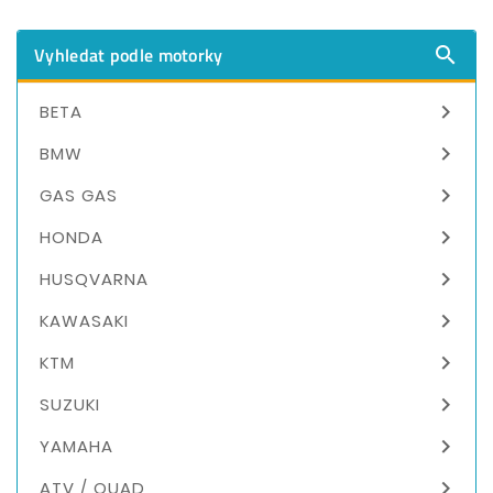
Vyhledat podle motorky


BETA

BMW

GAS GAS

HONDA

HUSQVARNA

KAWASAKI

KTM

SUZUKI

YAMAHA

ATV / QUAD