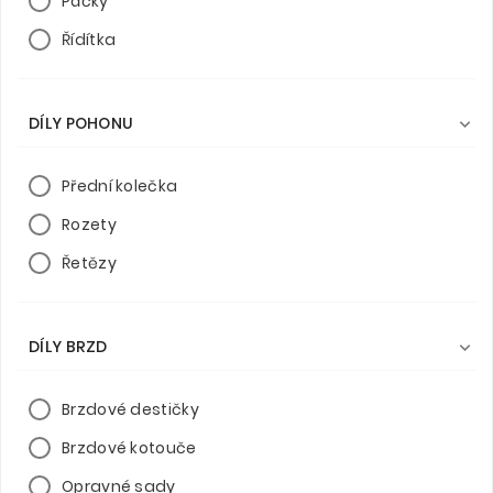
Páčky
Řídítka
DÍLY POHONU

Přední kolečka
Rozety
Řetězy
DÍLY BRZD

Brzdové destičky
Brzdové kotouče
Opravné sady