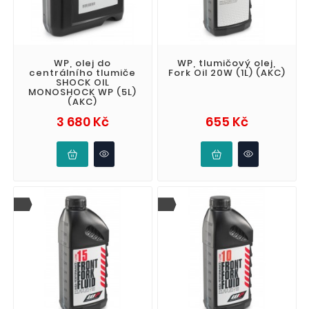
WP, olej do
WP, tlumičový olej,
centrálního tlumiče
Fork Oil 20W (1L) (AKC)
SHOCK OIL
MONOSHOCK WP (5L)
(AKC)
Cena
Cena
3 680 Kč
655 Kč