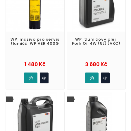
WP, mazivo pro servis
WP, tlumičový olej,
tlumičů, WP AER 400G
Fork Oil 4W (5L) (AKC)
Cena
Cena
1 480 Kč
3 680 Kč