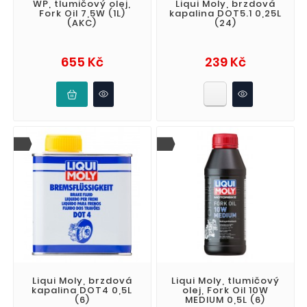
WP, tlumičový olej,
Liqui Moly, brzdová
Fork Oil 7,5W (1L)
kapalina DOT5.1 0,25L
(AKC)
(24)
Cena
Cena
655 Kč
239 Kč
Liqui Moly, brzdová
Liqui Moly, tlumičový
kapalina DOT4 0,5L
olej, Fork Oil 10W
(6)
MEDIUM 0,5L (6)