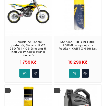
Blackbird, sada
Mannol, CHAIN LUBE
polepů, Suzuki RMZ
200ML – sprej na
250 '04-'06 Dream 5,
řetěz - KARTON 96 ks.
barva modrá žlutá
černá
Cena
Cena
1 759 Kč
10 296 Kč