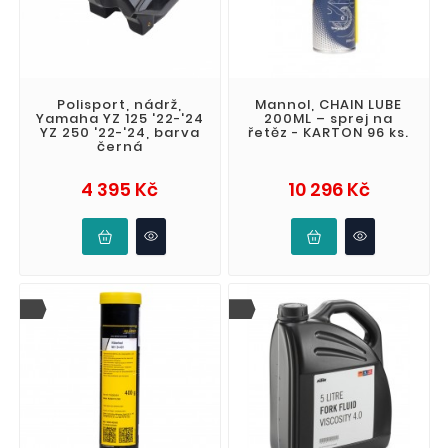
Polisport, nádrž,
Mannol, CHAIN LUBE
Yamaha YZ 125 '22-'24
200ML – sprej na
YZ 250 '22-'24, barva
řetěz - KARTON 96 ks.
černá
Cena
Cena
4 395 Kč
10 296 Kč