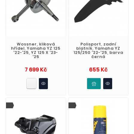
Wossner, kliková
Polisport, zadní
hřídel, Yamaha YZ 125
blatník, Yamaha YZ
'22-'25, YZ 125 X '23-
125/250 '22-'25, barva
'25
černá
Cena
Cena
7 699 Kč
655 Kč