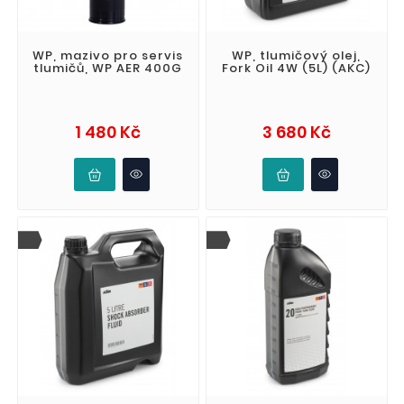
WP, mazivo pro servis
WP, tlumičový olej,
tlumičů, WP AER 400G
Fork Oil 4W (5L) (AKC)
Cena
Cena
1 480 Kč
3 680 Kč