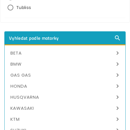
Tubliss
Vyhledat podle motorky


BETA

BMW

GAS GAS

HONDA

HUSQVARNA

KAWASAKI

KTM