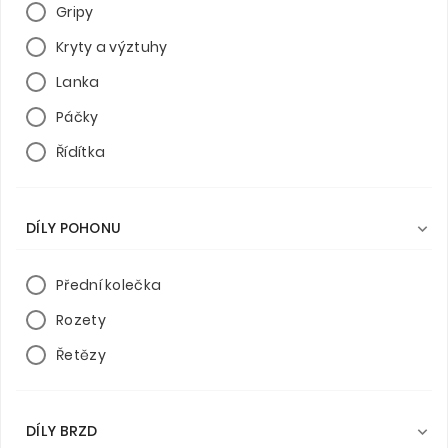
Gripy
Kryty a výztuhy
Lanka
Páčky
Řídítka
DÍLY POHONU

Přední kolečka
Rozety
Řetězy
DÍLY BRZD
