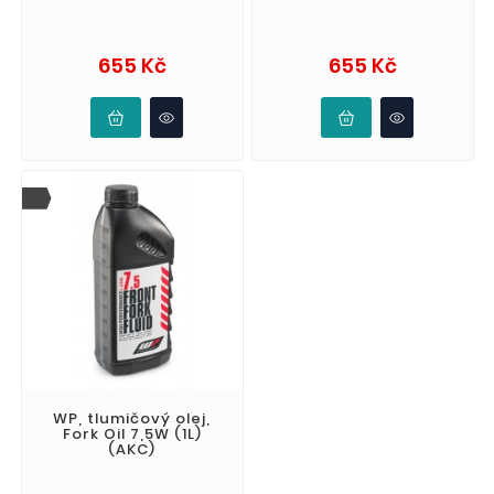
Cena
Cena
655 Kč
655 Kč
WP, tlumičový olej,
Fork Oil 7,5W (1L)
(AKC)