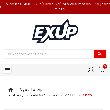
Více než 80.000 kusů produktů pro vaši motorku na jed
nt_photo
místě.

0

home
Vyberte typ
motorky
YAMAHA
MX
YZ 125
2023