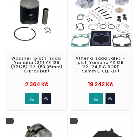
Wossner, pístní sada,
Athena, sada válec +
Yamaha (2T) YZ 125
píst, Yamaha YZ 125
(YZ125) '22' (53,95mm)
'22-'24 BIG BORE
(1 kroužek)
58mm (FULL KIT)
Cena
Cena
2 364 Kč
19 242 Kč