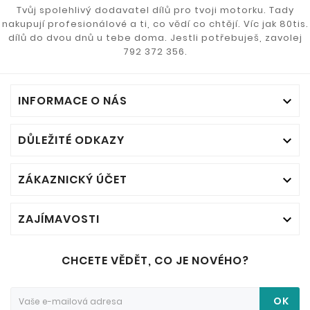
Tvůj spolehlivý dodavatel dílů pro tvoji motorku. Tady
nakupují profesionálové a ti, co vědí co chtějí. Víc jak 80tis.
dílů do dvou dnů u tebe doma. Jestli potřebuješ, zavolej
792 372 356.
INFORMACE O NÁS

DŮLEŽITÉ ODKAZY

ZÁKAZNICKÝ ÚČET

ZAJÍMAVOSTI

CHCETE VĚDĚT, CO JE NOVÉHO?
OK