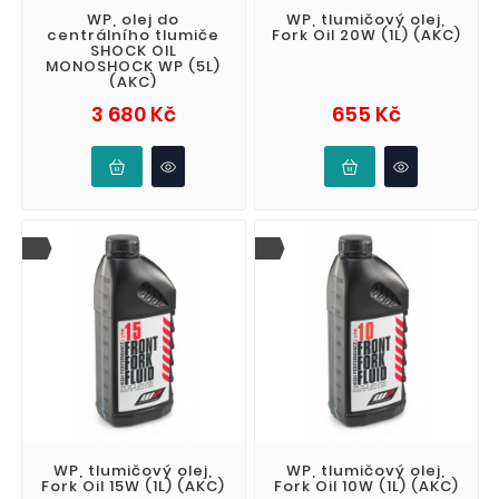
WP, olej do
WP, tlumičový olej,
centrálního tlumiče
Fork Oil 20W (1L) (AKC)
SHOCK OIL
MONOSHOCK WP (5L)
(AKC)
Cena
Cena
3 680 Kč
655 Kč
WP, tlumičový olej,
WP, tlumičový olej,
Fork Oil 15W (1L) (AKC)
Fork Oil 10W (1L) (AKC)