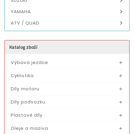

SUZUKI

YAMAHA

ATV / QUAD
Katalog zboží
Výbava jezdce

Cyklistika

Díly motoru

Díly podvozku

Plastové díly

Oleje a maziva
