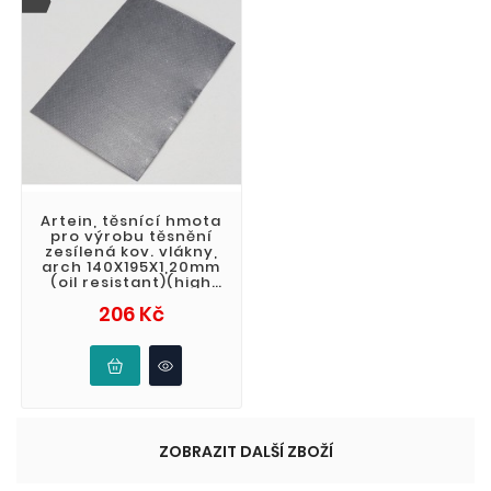
Artein, těsnící hmota
pro výrobu těsnění
zesílená kov. vlákny,
arch 140X195X1,20mm
(oil resistant)(high
pressure)
Cena
206 Kč
ZOBRAZIT DALŠÍ ZBOŽÍ