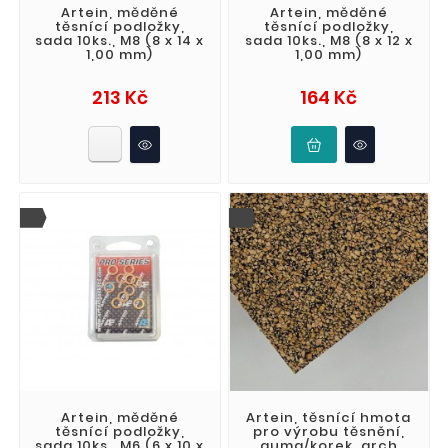
Artein, měděné
Artein, měděné
těsnící podložky,
těsnící podložky,
sada 10ks., M8 (8 x 14 x
sada 10ks., M8 (8 x 12 x
1,00 mm)
1,00 mm)
Cena
Cena
213 Kč
164 Kč
Artein, měděné
Artein, těsnící hmota
těsnící podložky,
pro výrobu těsnění,
sada 10ks., M6 (6 x 10 x
guma/korek, arch