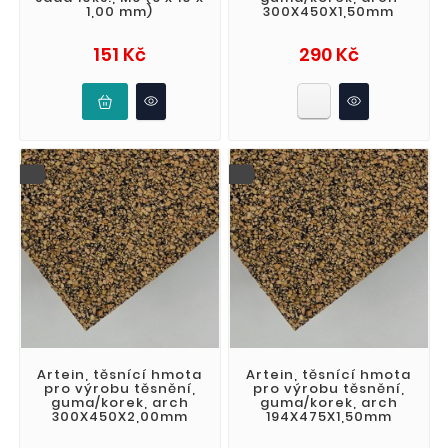
1,00 mm)
300X450X1,50mm
Cena
Cena
151 Kč
290 Kč
Artein, těsnící hmota
Artein, těsnící hmota
pro výrobu těsnění,
pro výrobu těsnění,
guma/korek, arch
guma/korek, arch
300X450X2,00mm
194X475X1,50mm