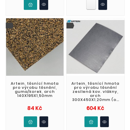
Artein, těsnící hmota
Artein, těsnící hmota
pro výrobu těsnění,
pro výrobu těsnění
guma/korek, arch
zesílená kov. vlákny,
140X195X1,50mm
arch
300X450X1,20mm (oil
resistant)(high
Cena
Cena
84 Kč
604 Kč
pressure)