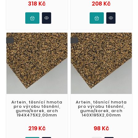
Cena
Cena
318 Kč
208 Kč
Artein, těsnící hmota
Artein, těsnící hmota
pro výrobu těsnění,
pro výrobu těsnění,
guma/korek, arch
guma/korek, arch
194X475X2,00mm
140X195X2,00mm
Cena
Cena
219 Kč
98 Kč