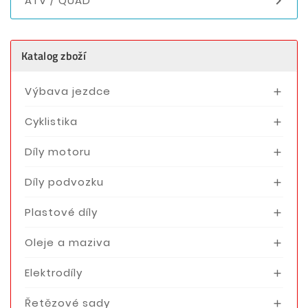

ATV / QUAD
Katalog zboží
Výbava jezdce

Cyklistika

Díly motoru

Díly podvozku

Plastové díly

Oleje a maziva

Elektrodíly

Řetězové sady
