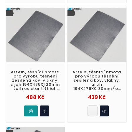
Artein, těsnící hmota
Artein, těsnící hmota
pro výrobu těsnění
pro výrobu těsnění
zesílená kov. vlákny,
zesílená kov. vlákny,
arch 194X475X1,20mm
arch
(oil resistant)(high
194X475X0,80mm (oil
pressure)
resistant)(high
Cena
Cena
488 Kč
439 Kč
pressure)