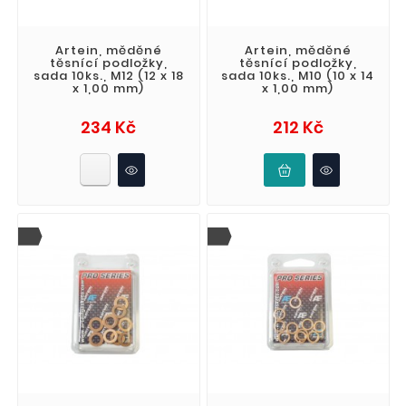
Artein, měděné
Artein, měděné
těsnící podložky,
těsnící podložky,
sada 10ks., M12 (12 x 18
sada 10ks., M10 (10 x 14
x 1,00 mm)
x 1,00 mm)
Cena
Cena
234 Kč
212 Kč