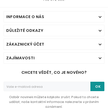
INFORMACE O NÁS

DŮLEŽITÉ ODKAZY

ZÁKAZNICKÝ ÚČET

ZAJÍMAVOSTI

CHCETE VĚDĚT, CO JE NOVÉHO?
OK
Odběr novinek můžete kdykoliv zrušit. Pokud to chcete
udělat, naše kontaktní informace naleznete v právním
oznámení.