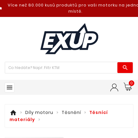
Více než 80.000 kusů produktů pro vaši motorku na jed
nt_photo
místě.

0

home
Díly motoru
Těsnění
Těsnící
materiály