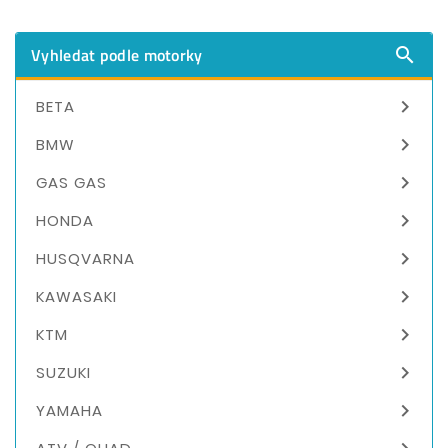
Vyhledat podle motorky


BETA

BMW

GAS GAS

HONDA

HUSQVARNA

KAWASAKI

KTM

SUZUKI

YAMAHA