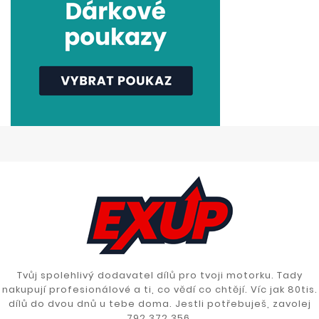
Tvůj spolehlivý dodavatel dílů pro tvoji motorku. Tady
nakupují profesionálové a ti, co vědí co chtějí. Víc jak 80tis.
dílů do dvou dnů u tebe doma. Jestli potřebuješ, zavolej
792 372 356.