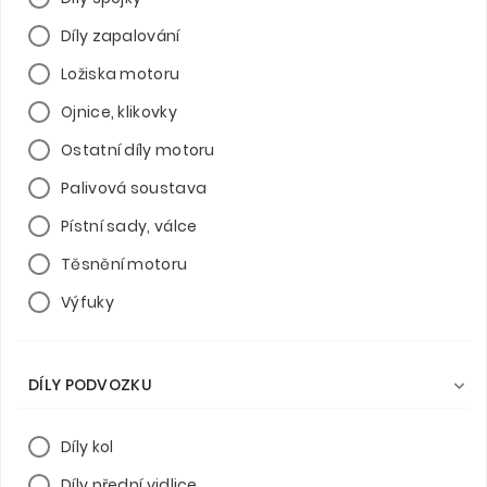
Díly zapalování
Ložiska motoru
Ojnice, klikovky
Ostatní díly motoru
Palivová soustava
Pístní sady, válce
Těsnění motoru
Výfuky
DÍLY PODVOZKU

Díly kol
Díly přední vidlice