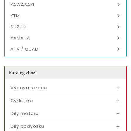

KAWASAKI

KTM

SUZUKI

YAMAHA

ATV / QUAD
Katalog zboží
Výbava jezdce

Cyklistika

Díly motoru

Díly podvozku
