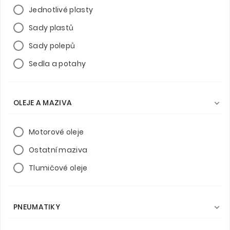
Jednotlivé plasty
Sady plastů
Sady polepů
Sedla a potahy
OLEJE A MAZIVA

Motorové oleje
Ostatní maziva
Tlumičové oleje
PNEUMATIKY
