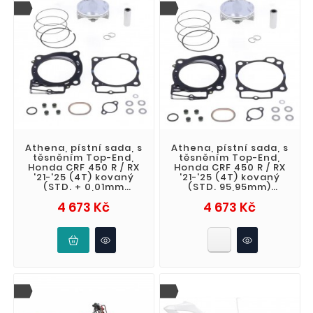
Athena, pístní sada, s
Athena, pístní sada, s
těsněním Top-End,
těsněním Top-End,
Honda CRF 450 R / RX
Honda CRF 450 R / RX
'21-'25 (4T) kovaný
'21-'25 (4T) kovaný
(STD. + 0,01mm
(STD. 95,95mm)
95,96mm) (13.5:1)
(13.5:1)
Cena
Cena
4 673 Kč
4 673 Kč