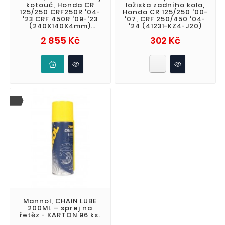
kotouč, Honda CR
ložiska zadního kola,
125/250 CRF250R '04-
Honda CR 125/250 '00-
'23 CRF 450R '09-'23
'07, CRF 250/450 '04-
(240X140X4mm)
'24 (41231-KZ4-J20)
SHARK ENDURO MX
Cena
Cena
2 855 Kč
302 Kč
Mannol, CHAIN LUBE
200ML – sprej na
řetěz - KARTON 96 ks.