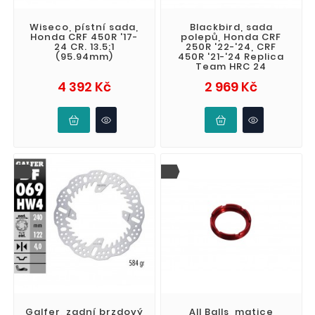
Wiseco, pístní sada,
Blackbird, sada
Honda CRF 450R '17-
polepů, Honda CRF
24 CR. 13.5:1
250R '22-'24, CRF
(95.94mm)
450R '21-'24 Replica
Team HRC 24
Cena
Cena
4 392 Kč
2 969 Kč
Galfer, zadní brzdový
All Balls, matice