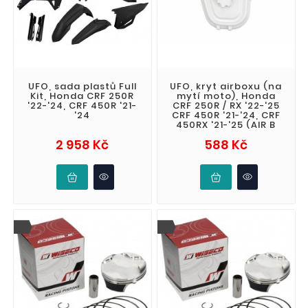
UFO, sada plastů Full
UFO, kryt airboxu (na
Kit, Honda CRF 250R
mytí moto), Honda
'22-'24, CRF 450R '21-
CRF 250R / RX '22-'25
'24
CRF 450R '21-'24, CRF
450RX '21-'25 (AIR B
Cena
Cena
2 958 Kč
588 Kč