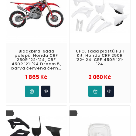
Blackbird, sada
UFO, sada plastů Full
polepů, Honda CRF
Kit, Honda CRF 250R
250R '22-'24, CRF
'22-'24, CRF 450R '21-
450R '21-'24 Dream 5,
'24
barva červená černá
bílá
Cena
Cena
1 865 Kč
2 060 Kč