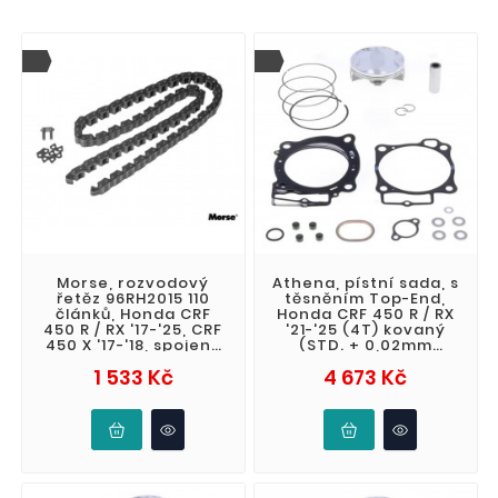
Morse, rozvodový
Athena, pístní sada, s
řetěz 96RH2015 110
těsněním Top-End,
článků, Honda CRF
Honda CRF 450 R / RX
450 R / RX '17-'25, CRF
'21-'25 (4T) kovaný
450 X '17-'18, spojený
(STD. + 0,02mm
(snýtovaný) (31.1417)
95,97mm) (13.5:1)
Cena
Cena
1 533 Kč
4 673 Kč