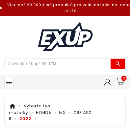
Více než 80.000 kusů produktů pro vaši motorku na jed
nt_photo
místě.

0

home
Vyberte typ
motorky
HONDA
MX
CRF 450
R
2022