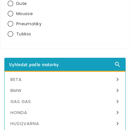
Duše
Mousse
Pneumatiky
Tubliss
Vyhledat podle motorky


BETA

BMW

GAS GAS

HONDA

HUSQVARNA