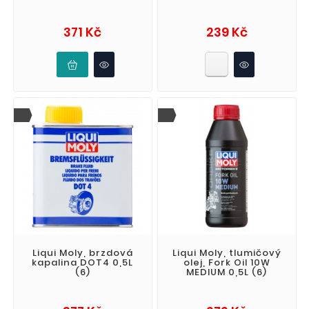
Cena
Cena
371 Kč
239 Kč
Liqui Moly, brzdová
Liqui Moly, tlumičový
kapalina DOT4 0,5L
olej, Fork Oil 10W
(6)
MEDIUM 0,5L (6)
Cena
Cena