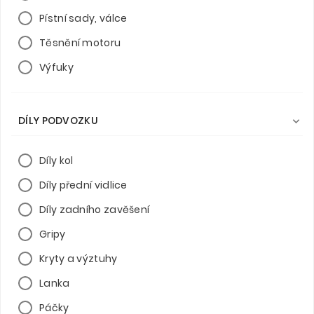
Pístní sady, válce
Těsnění motoru
Výfuky
DÍLY PODVOZKU

Díly kol
Díly přední vidlice
Díly zadního zavěšení
Gripy
Kryty a výztuhy
Lanka
Páčky