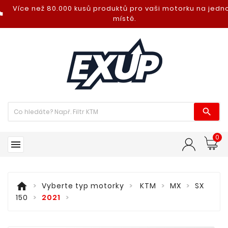
Více než 80.000 kusů produktů pro vaši motorku na jed
nt_photo
místě.

0

home
Vyberte typ motorky
KTM
MX
SX
150
2021