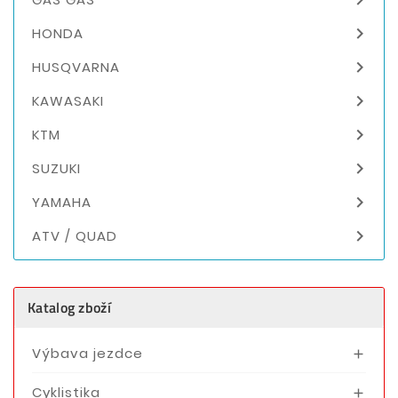

HONDA

HUSQVARNA

KAWASAKI

KTM

SUZUKI

YAMAHA

ATV / QUAD
Katalog zboží
Výbava jezdce

Cyklistika
