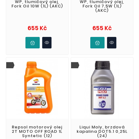
WP, tlumičový olej,
WP, tlumičový olej,
Fork Oil 10W (1L) (AKC)
Fork Oil 7,5W (1L)
(AKC)
Cena
Cena
655 Kč
655 Kč
Repsol motorový olej
Liqui Moly, brzdová
2T MOTO OFF ROAD 1L
kapalina DOT5.1 0,25L
Syntetic (12)
(24)