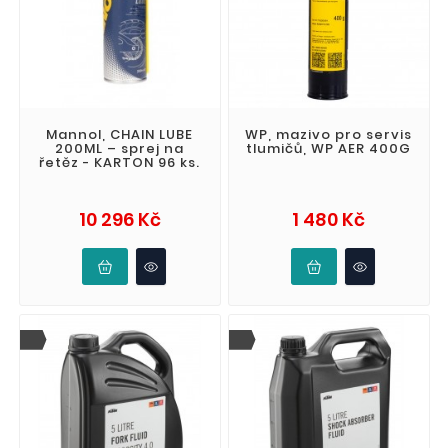
Mannol, CHAIN LUBE
WP, mazivo pro servis
200ML – sprej na
tlumičů, WP AER 400G
řetěz - KARTON 96 ks.
Cena
Cena
10 296 Kč
1 480 Kč