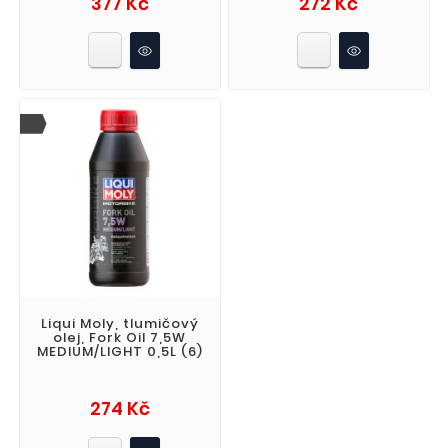
377 Kč
272 Kč
Liqui Moly, tlumičový
olej, Fork Oil 7,5W
MEDIUM/LIGHT 0,5L (6)
Cena
274 Kč