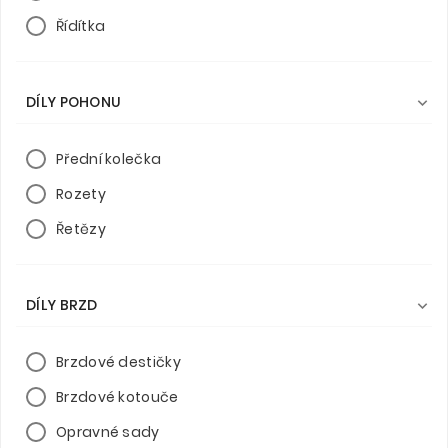
Řídítka
DÍLY POHONU

Přední kolečka
Rozety
Řetězy
DÍLY BRZD

Brzdové destičky
Brzdové kotouče
Opravné sady