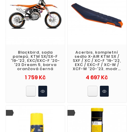
Blackbird, sada
Acerbis, kompletní
polepů, KTM SX/SX-F
sedlo X-AIR KTM SX /
'19-'22, EXC/EXC-F '20-
SXF / XC / XC-F '19-'22,
'23 Dream 5, barva
EXC / EXC-F / XC-W /
oranžová černá
XCF-W '20-'23, modrá
barva
Cena
Cena
1 759 Kč
4 697 Kč