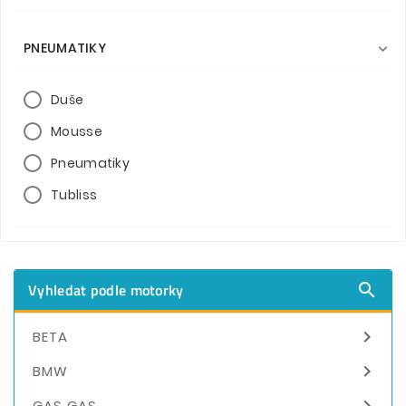
PNEUMATIKY

Duše
Mousse
Pneumatiky
Tubliss
Vyhledat podle motorky


BETA

BMW

GAS GAS