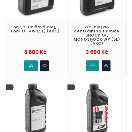
WP, tlumičový olej,
WP, olej do
Fork Oil 4W (5L) (AKC)
centrálního tlumiče
SHOCK OIL
MONOSHOCK WP (5L)
(AKC)
Cena
Cena
3 680 Kč
3 680 Kč