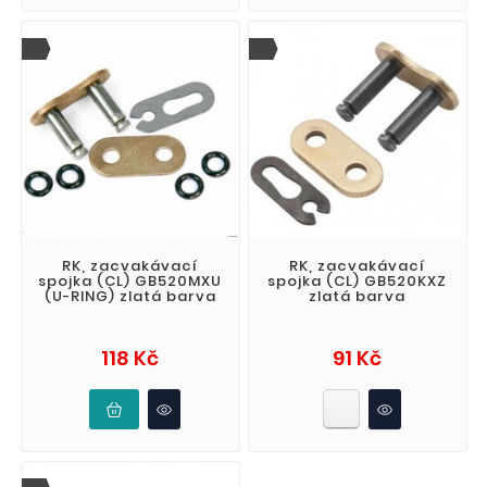
RK, zacvakávací
RK, zacvakávací
spojka (CL) GB520MXU
spojka (CL) GB520KXZ
(U-RING) zlatá barva
zlatá barva
Cena
Cena
118 Kč
91 Kč