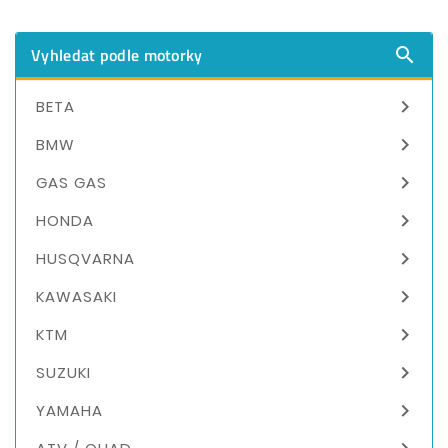
Vyhledat podle motorky


BETA

BMW

GAS GAS

HONDA

HUSQVARNA

KAWASAKI

KTM

SUZUKI

YAMAHA