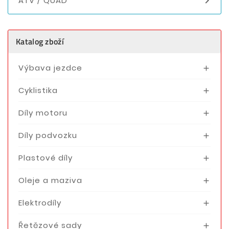

ATV / QUAD
Katalog zboží
Výbava jezdce

Cyklistika

Díly motoru

Díly podvozku

Plastové díly

Oleje a maziva

Elektrodíly

Řetězové sady
