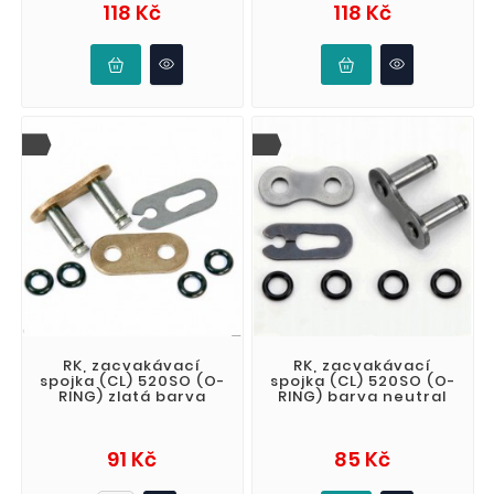
Cena
Cena
118 Kč
118 Kč
RK, zacvakávací
RK, zacvakávací
spojka (CL) 520SO (O-
spojka (CL) 520SO (O-
RING) zlatá barva
RING) barva neutral
Cena
Cena
91 Kč
85 Kč