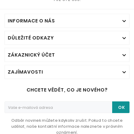
INFORMACE O NÁS

DŮLEŽITÉ ODKAZY

ZÁKAZNICKÝ ÚČET

ZAJÍMAVOSTI

CHCETE VĚDĚT, CO JE NOVÉHO?
OK
Odběr novinek můžete kdykoliv zrušit. Pokud to chcete
udělat, naše kontaktní informace naleznete v právním
oznámení.