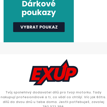
Tvůj spolehlivý dodavatel dílů pro tvoji motorku. Tady
nakupují profesionálové a ti, co vědí co chtějí. Víc jak 80tis.
dílů do dvou dnů u tebe doma. Jestli potřebuješ, zavolej
792 372 356.