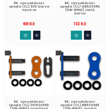
RK, zacvakávací
RK, zacvakávací
spojka (CL) 530 barva
spojka (CL) GB520XRE
neutral
(XW-RING) zlatá
barva
Cena
Cena
69 Kč
113 Kč
RK, zacvakávací
RK, zacvakávací
spojka (CL) DD520XRE
spojka (CL) BB520XRE
(XW-RING) oranžová
(XW-RING), modrá