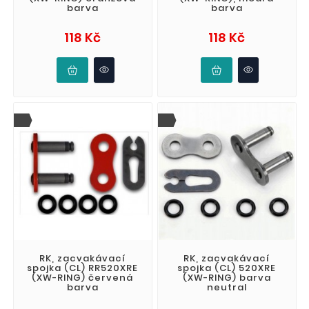
barva
barva
Cena
Cena
118 Kč
118 Kč
RK, zacvakávací
RK, zacvakávací
spojka (CL) RR520XRE
spojka (CL) 520XRE
(XW-RING) červená
(XW-RING) barva
barva
neutral