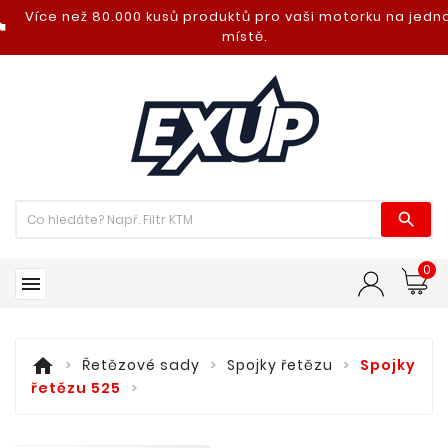
Více než 80.000 kusů produktů pro vaši motorku na jed
nt_photo
místě.

0

home
Řetězové sady
Spojky řetězu
Spojky
řetězu 525