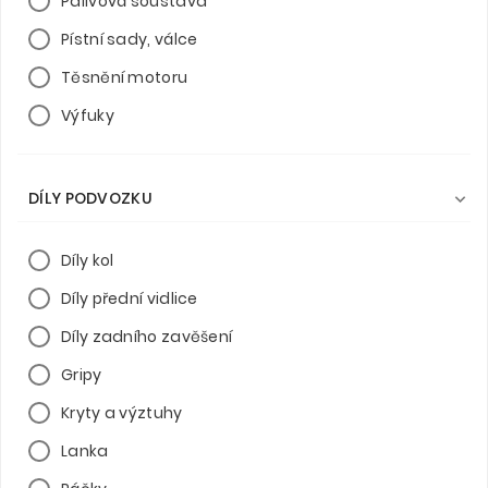
Palivová soustava
Pístní sady, válce
Těsnění motoru
Výfuky
DÍLY PODVOZKU

Díly kol
Díly přední vidlice
Díly zadního zavěšení
Gripy
Kryty a výztuhy
Lanka