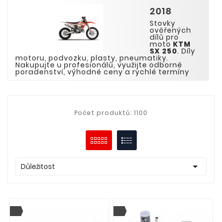
2018
Stovky
ověřených
dílů pro
moto
KTM
SX
2
5
0
. Díly
motoru, podvozku, plasty, pneumatiky.
Nakupujte u profesionálů, využijte odborné
poradenství, výhodné ceny a rychlé termíny
Počet produktů: 1100

Důležitost