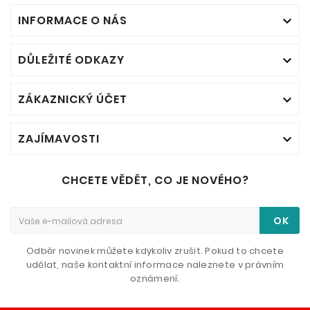
INFORMACE O NÁS

DŮLEŽITÉ ODKAZY

ZÁKAZNICKÝ ÚČET

ZAJÍMAVOSTI

CHCETE VĚDĚT, CO JE NOVÉHO?
OK
Odběr novinek můžete kdykoliv zrušit. Pokud to chcete
udělat, naše kontaktní informace naleznete v právním
oznámení.