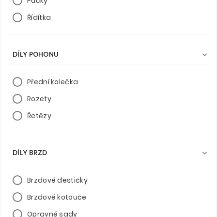
Páčky
Řídítka
DÍLY POHONU

Přední kolečka
Rozety
Řetězy
DÍLY BRZD

Brzdové destičky
Brzdové kotouče
Opravné sady