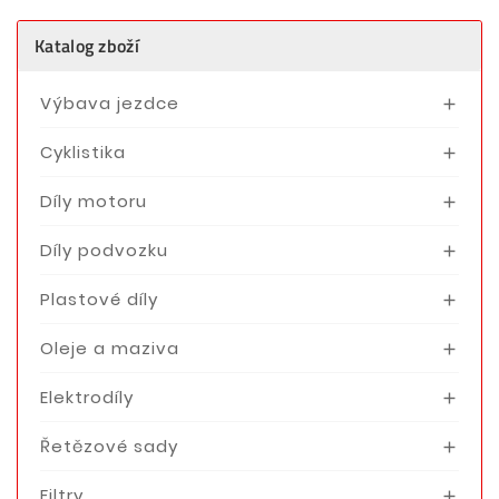
Katalog zboží
Výbava jezdce

Cyklistika

Díly motoru

Díly podvozku

Plastové díly

Oleje a maziva

Elektrodíly

Řetězové sady

Filtry
