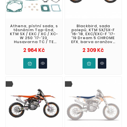
Athena, pístní sada, s
Blackbird, sada
těsněním Top-End,
polepů, KTM SX/SX-F
KTM SX / EXC / XC / XC-
'16-'18, EXC/EXC-F '17-
W 250 '17-'23,
'19 Dream 5 CHROME
Husqvarna TC / TE
EFX, barva oranžová
250 '17-'23, Gas Gas
černá
Cena
Cena
2 964 Kč
2 309 Kč
EC / EX /