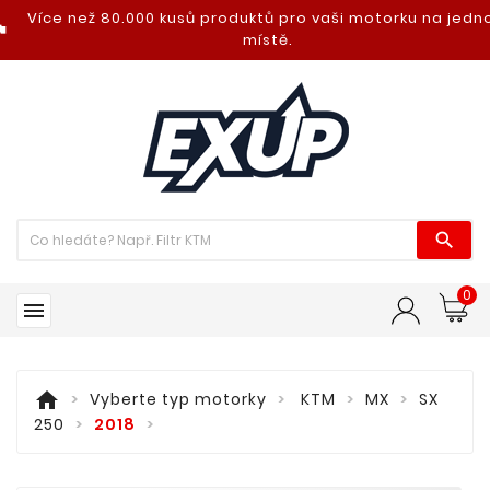
Více než 80.000 kusů produktů pro vaši motorku na jed
nt_photo
místě.

0

home
Vyberte typ motorky
KTM
MX
SX
250
2018