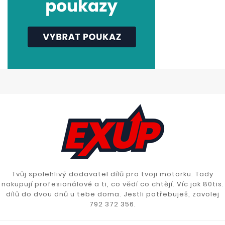
Tvůj spolehlivý dodavatel dílů pro tvoji motorku. Tady
nakupují profesionálové a ti, co vědí co chtějí. Víc jak 80tis.
dílů do dvou dnů u tebe doma. Jestli potřebuješ, zavolej
792 372 356.