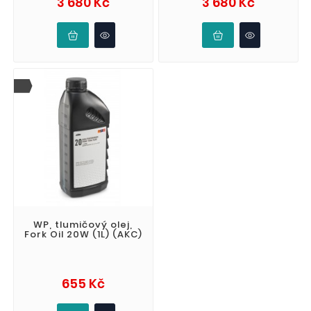
3 680 Kč
3 680 Kč
WP, tlumičový olej,
Fork Oil 20W (1L) (AKC)
Cena
655 Kč