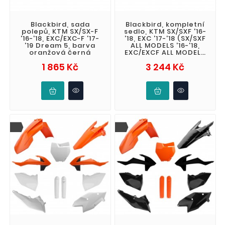
Blackbird, sada
Blackbird, kompletní
polepů, KTM SX/SX-F
sedlo, KTM SX/SXF '16-
'16-'18, EXC/EXC-F '17-
'18, EXC '17-'18 (SX/SXF
'19 Dream 5, barva
ALL MODELS '16-'18,
oranžová černá
EXC/EXCF ALL MODELS
'17-'19) BLUE MOON
Cena
Cena
1 865 Kč
3 244 Kč