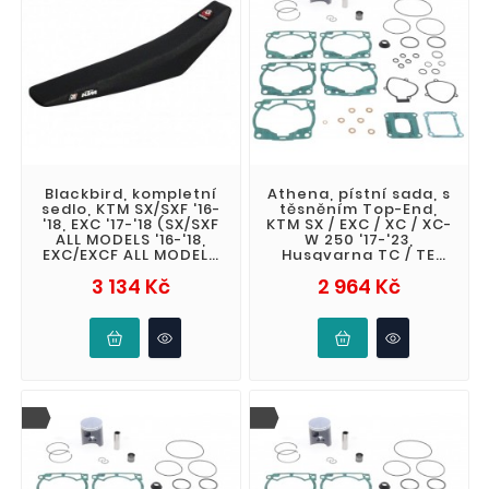
Blackbird, kompletní
Athena, pístní sada, s
sedlo, KTM SX/SXF '16-
těsněním Top-End,
'18, EXC '17-'18 (SX/SXF
KTM SX / EXC / XC / XC-
ALL MODELS '16-'18,
W 250 '17-'23,
EXC/EXCF ALL MODELS
Husqvarna TC / TE
'17-'19) zvýšené (
250 '17-'23, Gas Gas
Cena
Cena
3 134 Kč
2 964 Kč
EC / EX /