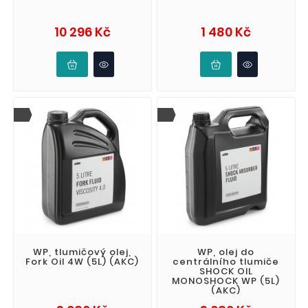
Cena
Cena
10 296 Kč
1 480 Kč
WP, tlumičový olej,
WP, olej do
Fork Oil 4W (5L) (AKC)
centrálního tlumiče
SHOCK OIL
MONOSHOCK WP (5L)
(AKC)
Cena
Cena