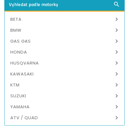
Vyhledat podle motorky


BETA

BMW

GAS GAS

HONDA

HUSQVARNA

KAWASAKI

KTM

SUZUKI

YAMAHA

ATV / QUAD