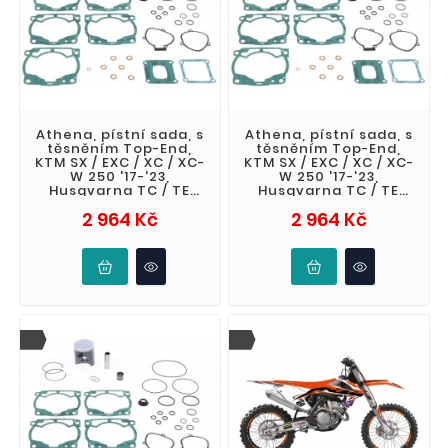
Athena, pístní sada, s
Athena, pístní sada, s
těsněním Top-End,
těsněním Top-End,
KTM SX / EXC / XC / XC-
KTM SX / EXC / XC / XC-
W 250 '17-'23,
W 250 '17-'23,
Husqvarna TC / TE
Husqvarna TC / TE
250 '17-'23, Gas Gas
250 '17-'23, Gas Gas
Cena
Cena
2 964 Kč
2 964 Kč
EC / EX /
EC / EX /