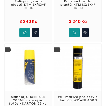
Polisport, sada
Polisport, sada
plastů, KTM SX/SX-F
plastů, KTM SX/SX-F
'16-'18
'16-'18
Cena
Cena
3 240 Kč
3 240 Kč
Mannol, CHAIN LUBE
WP, mazivo pro servis
200ML – sprej na
tlumičů, WP AER 400G
řetěz - KARTON 96 ks.