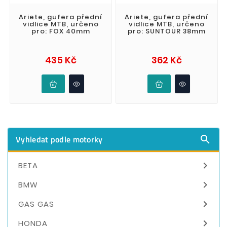
Ariete, gufera přední
Ariete, gufera přední
vidlice MTB, určeno
vidlice MTB, určeno
pro: FOX 40mm
pro: SUNTOUR 38mm
Cena
Cena
435 Kč
362 Kč
Vyhledat podle motorky


BETA

BMW

GAS GAS

HONDA