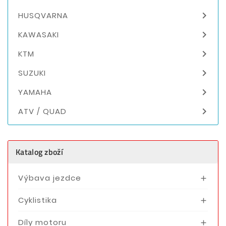

HUSQVARNA

KAWASAKI

KTM

SUZUKI

YAMAHA

ATV / QUAD
Katalog zboží
Výbava jezdce

Cyklistika

Díly motoru
