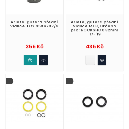
Ariete, gufera přední
Ariete, gufera přední
vidlice TCY 35X47X7/9
vidlice MTB, určeno
pro: ROCKSHOX 32mm
'17-'19
Cena
Cena
355 Kč
435 Kč