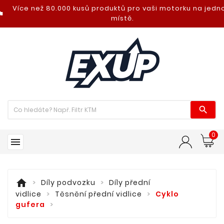
Více než 80.000 kusů produktů pro vaši motorku na jed
nt_photo
místě.

0

home
Díly podvozku
Díly přední
vidlice
Těsnění přední vidlice
Cyklo
gufera