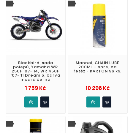
Blackbird, sada
Mannol, CHAIN LUBE
polepů, Yamaha WR
200ML – sprej na
250F '07-'14, WR 450F
řetěz - KARTON 96 ks.
'07-'11 Dream 5, barva
modrá černá
Cena
Cena
1 759 Kč
10 296 Kč