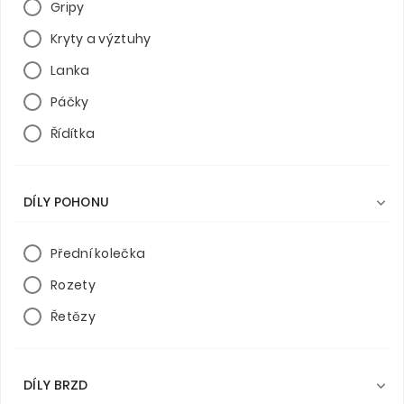
Gripy
Kryty a výztuhy
Lanka
Páčky
Řídítka
DÍLY POHONU

Přední kolečka
Rozety
Řetězy
DÍLY BRZD
