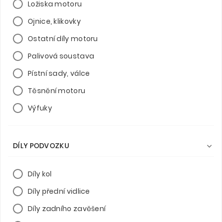
Ložiska motoru
Ojnice, klikovky
Ostatní díly motoru
Palivová soustava
Pístní sady, válce
Těsnění motoru
Výfuky
DÍLY PODVOZKU

Díly kol
Díly přední vidlice
Díly zadního zavěšení