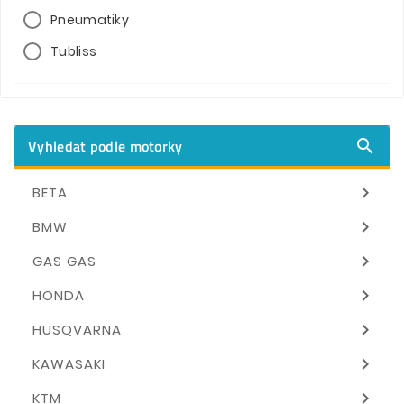
Pneumatiky
Tubliss
Vyhledat podle motorky


BETA

BMW

GAS GAS

HONDA

HUSQVARNA

KAWASAKI

KTM