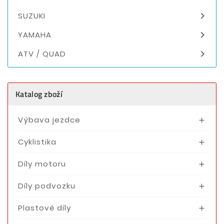

SUZUKI

YAMAHA

ATV / QUAD
Katalog zboží
Výbava jezdce

Cyklistika

Díly motoru

Díly podvozku

Plastové díly
