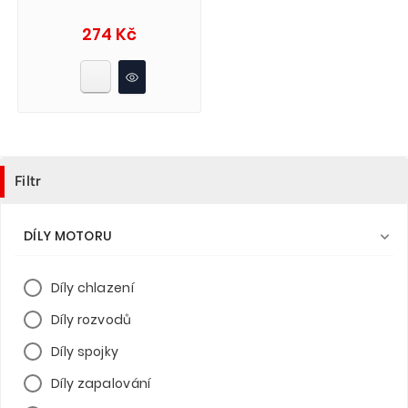
Cena
274 Kč
Filtr
DÍLY MOTORU

Díly chlazení
Díly rozvodů
Díly spojky
Díly zapalování