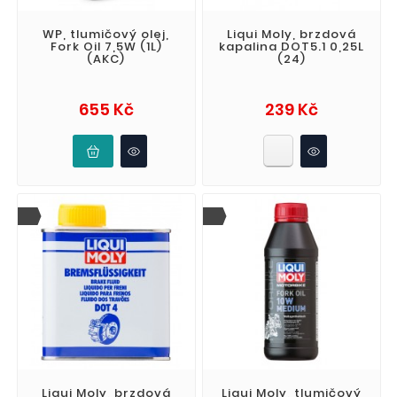
WP, tlumičový olej,
Liqui Moly, brzdová
Fork Oil 7,5W (1L)
kapalina DOT5.1 0,25L
(AKC)
(24)
Cena
Cena
655 Kč
239 Kč
Liqui Moly, brzdová
Liqui Moly, tlumičový