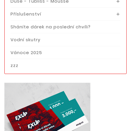
Duše - Tubliss - Mousse

Příslušenství

Sháníte dárek na poslední chvíli?
Vodní skutry
Vánoce 2025
zzz