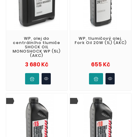
WP, olej do
WP, tlumičový olej,
centrálního tlumiče
Fork Oil 20W (1L) (AKC)
SHOCK OIL
MONOSHOCK WP (5L)
(AKC)
Cena
Cena
3 680 Kč
655 Kč