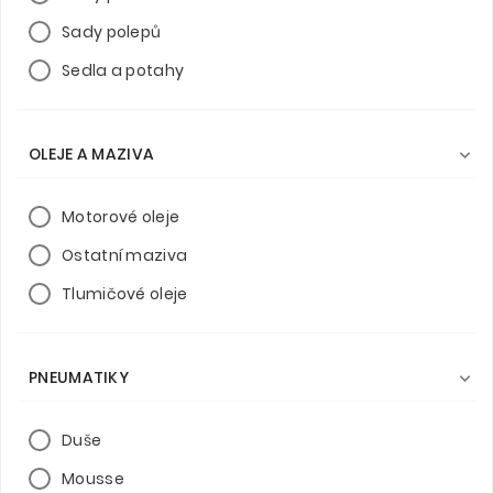
Sady polepů
Sedla a potahy
OLEJE A MAZIVA

Motorové oleje
Ostatní maziva
Tlumičové oleje
PNEUMATIKY

Duše
Mousse