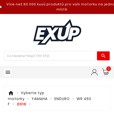
Více než 80.000 kusů produktů pro vaši motorku na jed
nt_photo
místě.

0

home
Vyberte typ
motorky
YAMAHA
ENDURO
WR 450
F
2010