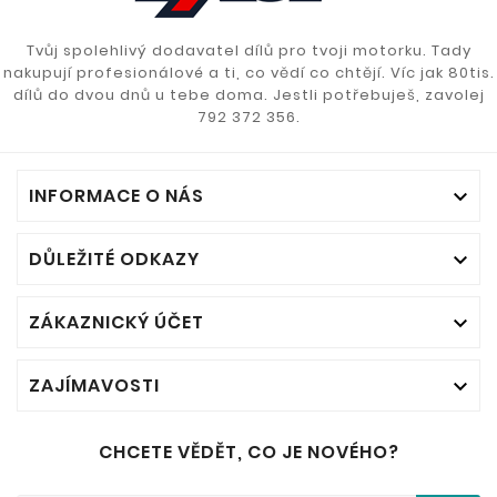
Tvůj spolehlivý dodavatel dílů pro tvoji motorku. Tady
nakupují profesionálové a ti, co vědí co chtějí. Víc jak 80tis.
dílů do dvou dnů u tebe doma. Jestli potřebuješ, zavolej
792 372 356.
INFORMACE O NÁS

DŮLEŽITÉ ODKAZY

ZÁKAZNICKÝ ÚČET

ZAJÍMAVOSTI

CHCETE VĚDĚT, CO JE NOVÉHO?