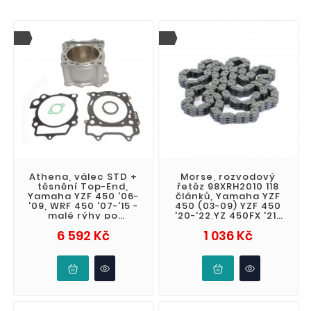
Athena, válec STD +
Morse, rozvodový
těsnění Top-End,
řetěz 98XRH2010 118
Yamaha YZF 450 '06-
článků, Yamaha YZF
'09, WRF 450 '07-'15 -
450 (03-09) YZF 450
malé rýhy po
'20-'22,YZ 450FX '21-
zkoušení pístu
'22, WRF 450 (03-
Cena
Cena
6 592 Kč
1 036 Kč
15)WRF